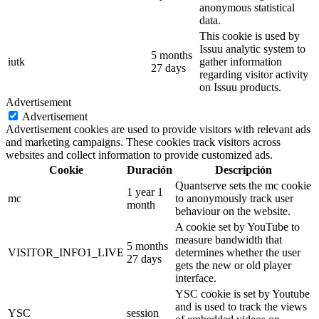
anonymous statistical
data.
This cookie is used by
Issuu analytic system to
5 months
iutk
gather information
27 days
regarding visitor activity
on Issuu products.
Advertisement
Advertisement
Advertisement cookies are used to provide visitors with relevant ads
and marketing campaigns. These cookies track visitors across
websites and collect information to provide customized ads.
Cookie
Duración
Descripción
Quantserve sets the mc cookie
1 year 1
mc
to anonymously track user
month
behaviour on the website.
A cookie set by YouTube to
measure bandwidth that
5 months
VISITOR_INFO1_LIVE
determines whether the user
27 days
gets the new or old player
interface.
YSC cookie is set by Youtube
and is used to track the views
YSC
session