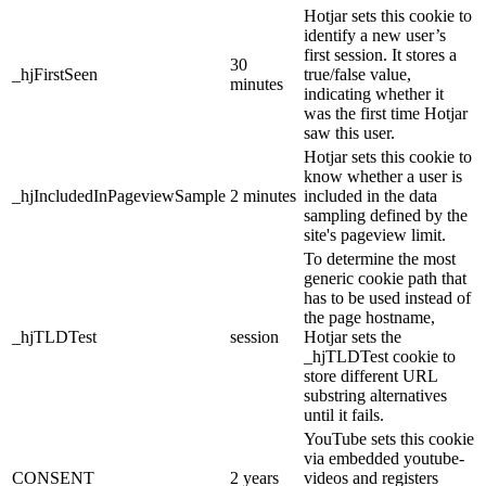
Hotjar sets this cookie to
identify a new user’s
first session. It stores a
30
_hjFirstSeen
true/false value,
minutes
indicating whether it
was the first time Hotjar
saw this user.
Hotjar sets this cookie to
know whether a user is
_hjIncludedInPageviewSample
2 minutes
included in the data
sampling defined by the
site's pageview limit.
To determine the most
generic cookie path that
has to be used instead of
the page hostname,
_hjTLDTest
session
Hotjar sets the
_hjTLDTest cookie to
store different URL
substring alternatives
until it fails.
YouTube sets this cookie
via embedded youtube-
CONSENT
2 years
videos and registers