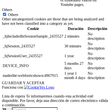
of embedded videos on
Youtube pages.
Others
Others
Other uncategorized cookies are those that are being analyzed and
have not been classified into a category as yet.
Cookie
Duración
Descripción
No
_hjIncludedInSessionSample_2435527
2 minutes
description
No
_hjSession_2435527
30 minutes
description
No
_hjSessionUser_2435527
1 year
description
5 months 27
No
DEVICE_INFO
days
description
1 year 1
No
mailerlite:webform:shown:4967915
month 4 days
description
GUARDAR Y ACEPTAR
Funciona con
Lista de espera
Te informaremos cuando esta actividad esté
disponible. Por favor, deja una dirección de correo electrónico válida
a continuación.