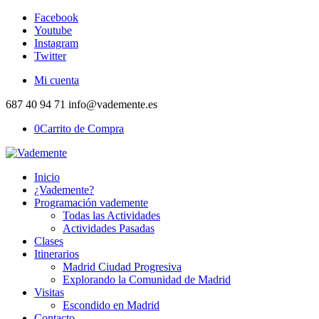
Facebook
Youtube
Instagram
Twitter
Mi cuenta
687 40 94 71 info@vademente.es
0
Carrito de Compra
Inicio
¿Vademente?
Programación vademente
Todas las Actividades
Actividades Pasadas
Clases
Itinerarios
Madrid Ciudad Progresiva
Explorando la Comunidad de Madrid
Visitas
Escondido en Madrid
Contacto