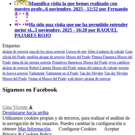
Magnífica visita la que hemos realizado con
nuestro profe...
6 noviembre, 2025 - 12:52 por Fernando
Ha sido una visita que me ha permitido entender
mejor el...
3 noviembre, 2025 - 16:20 por RAQUEL
PAJARES ROJO
Etiquetas
alcázar de segovia
casa de los picos segovia
Cursos de arte
felipe ii palacio de valsaín
Guia
oficial del Prado
mudéjar alcazar de segovia
Museo del Prado
Pintura Flamenca Museo del
Prado
plaza de las sirenas segovía
Primitivos flamencos Museo del Prado
reyes católicos
alcázar de segovia
Robert Campin Museo del Prado
ruinas del palacio de valsaín
torreón
de lozoya segovía
Vademente
Vademente en el Prado
Van der Weyden
Van der Weyden
Museo del Prado
Visitas al Museo del Prado
walt disney alcázar de segovia
Síguenos en Facebook
Gina Vicente ♟
Desplazarse hacia arriba
Utilizamos cookies propias y de terceros, para realizar el análisis de
la navegación de los usuarios. Puedes cambiar la configuración u
obtener
Mas Información
.
Configurar Cookies
Aceptar
Privacy & Cookies Policy