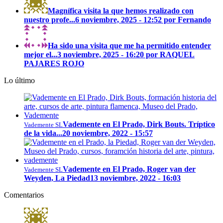
Magnífica visita la que hemos realizado con
nuestro profe...
6 noviembre, 2025 - 12:52 por Fernando
Ha sido una visita que me ha permitido entender
mejor el...
3 noviembre, 2025 - 16:20 por RAQUEL
PAJARES ROJO
Lo último
Vademente en El Prado, Dirk Bouts. Tríptico
Vademente SL
de la vida...
20 noviembre, 2022 - 15:57
Vademente en El Prado, Roger van der
Vademente SL
Weyden, La Piedad
13 noviembre, 2022 - 16:03
Comentarios