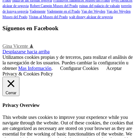
Prado
plaza de las sirenas segovía
Primitivos flamencos Museo del Prado
reyes católicos
alcázar de segovia
Robert Campin Museo del Prado
ruinas del palacio de valsaín
torreón
de lozoya segovía
Vademente
Vademente en el Prado
Van der Weyden
Van der Weyden
Museo del Prado
Visitas al Museo del Prado
walt disney alcázar de segovia
Síguenos en Facebook
Gina Vicente ♟
Desplazarse hacia arriba
Utilizamos cookies propias y de terceros, para realizar el análisis de
la navegación de los usuarios. Puedes cambiar la configuración u
obtener
Mas Información
.
Configurar Cookies
Aceptar
Privacy & Cookies Policy
Cerrar
Privacy Overview
This website uses cookies to improve your experience while you
navigate through the website. Out of these cookies, the cookies that
are categorized as necessary are stored on your browser as they are
essential for the working of basic functionalities of the website. We