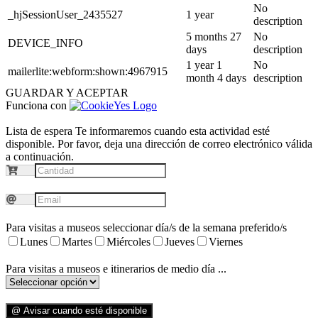
No
_hjSessionUser_2435527
1 year
description
5 months 27
No
DEVICE_INFO
days
description
1 year 1
No
mailerlite:webform:shown:4967915
month 4 days
description
GUARDAR Y ACEPTAR
Funciona con
Lista de espera
Te informaremos cuando esta actividad esté
disponible. Por favor, deja una dirección de correo electrónico válida
a continuación.
Para visitas a museos seleccionar día/s de la semana preferido/s
Lunes
Martes
Miércoles
Jueves
Viernes
Para visitas a museos e itinerarios de medio día ...
@ Avisar cuando esté disponible