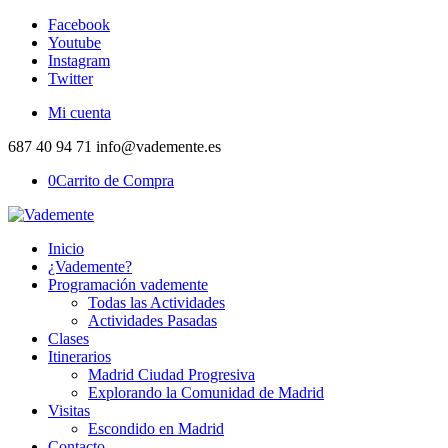
Facebook
Youtube
Instagram
Twitter
Mi cuenta
687 40 94 71 info@vademente.es
0
Carrito de Compra
Inicio
¿Vademente?
Programación vademente
Todas las Actividades
Actividades Pasadas
Clases
Itinerarios
Madrid Ciudad Progresiva
Explorando la Comunidad de Madrid
Visitas
Escondido en Madrid
Contacto