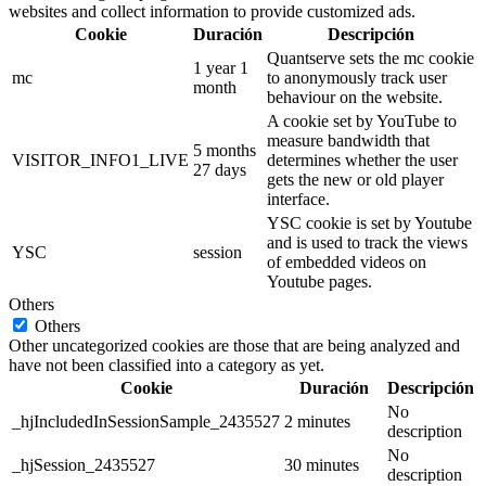
websites and collect information to provide customized ads.
Cookie
Duración
Descripción
Quantserve sets the mc cookie
1 year 1
mc
to anonymously track user
month
behaviour on the website.
A cookie set by YouTube to
measure bandwidth that
5 months
VISITOR_INFO1_LIVE
determines whether the user
27 days
gets the new or old player
interface.
YSC cookie is set by Youtube
and is used to track the views
YSC
session
of embedded videos on
Youtube pages.
Others
Others
Other uncategorized cookies are those that are being analyzed and
have not been classified into a category as yet.
Cookie
Duración
Descripción
No
_hjIncludedInSessionSample_2435527
2 minutes
description
No
_hjSession_2435527
30 minutes
description