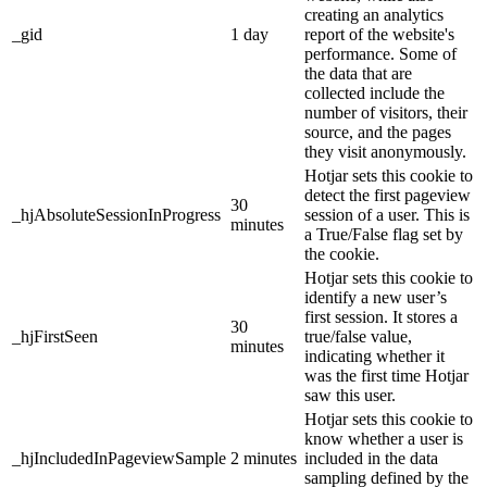
creating an analytics
_gid
1 day
report of the website's
performance. Some of
the data that are
collected include the
number of visitors, their
source, and the pages
they visit anonymously.
Hotjar sets this cookie to
detect the first pageview
30
_hjAbsoluteSessionInProgress
session of a user. This is
minutes
a True/False flag set by
the cookie.
Hotjar sets this cookie to
identify a new user’s
first session. It stores a
30
_hjFirstSeen
true/false value,
minutes
indicating whether it
was the first time Hotjar
saw this user.
Hotjar sets this cookie to
know whether a user is
_hjIncludedInPageviewSample
2 minutes
included in the data
sampling defined by the