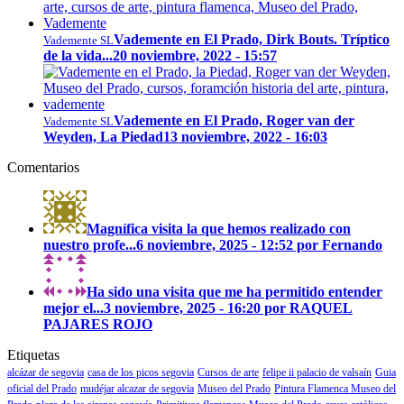
Vademente en El Prado, Dirk Bouts. Tríptico
Vademente SL
de la vida...
20 noviembre, 2022 - 15:57
Vademente en El Prado, Roger van der
Vademente SL
Weyden, La Piedad
13 noviembre, 2022 - 16:03
Comentarios
Magnífica visita la que hemos realizado con
nuestro profe...
6 noviembre, 2025 - 12:52 por Fernando
Ha sido una visita que me ha permitido entender
mejor el...
3 noviembre, 2025 - 16:20 por RAQUEL
PAJARES ROJO
Etiquetas
alcázar de segovia
casa de los picos segovia
Cursos de arte
felipe ii palacio de valsaín
Guia
oficial del Prado
mudéjar alcazar de segovia
Museo del Prado
Pintura Flamenca Museo del