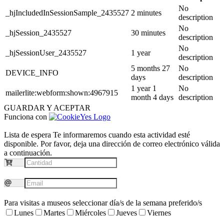
No
_hjIncludedInSessionSample_2435527
2 minutes
description
No
_hjSession_2435527
30 minutes
description
No
_hjSessionUser_2435527
1 year
description
5 months 27
No
DEVICE_INFO
days
description
1 year 1
No
mailerlite:webform:shown:4967915
month 4 days
description
GUARDAR Y ACEPTAR
Funciona con
Lista de espera
Te informaremos cuando esta actividad esté
disponible. Por favor, deja una dirección de correo electrónico válida
a continuación.
Para visitas a museos seleccionar día/s de la semana preferido/s
Lunes
Martes
Miércoles
Jueves
Viernes