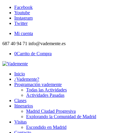
Facebook
Youtube
Instagram
Twitter
Mi cuenta
687 40 94 71 info@vademente.es
0
Carrito de Compra
Inicio
¿Vademente?
Programación vademente
Todas las Actividades
Actividades Pasadas
Clases
Itinerarios
Madrid Ciudad Progresiva
Explorando la Comunidad de Madrid
Visitas
Escondido en Madrid
Contacto