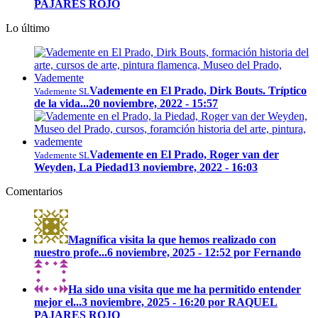
PAJARES ROJO
Lo último
Vademente en El Prado, Dirk Bouts. Tríptico
Vademente SL
de la vida...
20 noviembre, 2022 - 15:57
Vademente en El Prado, Roger van der
Vademente SL
Weyden, La Piedad
13 noviembre, 2022 - 16:03
Comentarios
Magnífica visita la que hemos realizado con
nuestro profe...
6 noviembre, 2025 - 12:52 por Fernando
Ha sido una visita que me ha permitido entender
mejor el...
3 noviembre, 2025 - 16:20 por RAQUEL
PAJARES ROJO