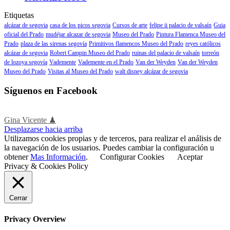
Etiquetas
alcázar de segovia
casa de los picos segovia
Cursos de arte
felipe ii palacio de valsaín
Guia
oficial del Prado
mudéjar alcazar de segovia
Museo del Prado
Pintura Flamenca Museo del
Prado
plaza de las sirenas segovía
Primitivos flamencos Museo del Prado
reyes católicos
alcázar de segovia
Robert Campin Museo del Prado
ruinas del palacio de valsaín
torreón
de lozoya segovía
Vademente
Vademente en el Prado
Van der Weyden
Van der Weyden
Museo del Prado
Visitas al Museo del Prado
walt disney alcázar de segovia
Síguenos en Facebook
Gina Vicente ♟
Desplazarse hacia arriba
Utilizamos cookies propias y de terceros, para realizar el análisis de
la navegación de los usuarios. Puedes cambiar la configuración u
obtener
Mas Información
.
Configurar Cookies
Aceptar
Privacy & Cookies Policy
Cerrar
Privacy Overview