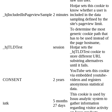
saw this user.
Hotjar sets this cookie to
know whether a user is
_hjIncludedInPageviewSample
2 minutes
included in the data
sampling defined by the
site's pageview limit.
To determine the most
generic cookie path that
has to be used instead of
the page hostname,
_hjTLDTest
session
Hotjar sets the
_hjTLDTest cookie to
store different URL
substring alternatives
until it fails.
YouTube sets this cookie
via embedded youtube-
CONSENT
2 years
videos and registers
anonymous statistical
data.
This cookie is used by
Issuu analytic system to
5 months
iutk
gather information
27 days
regarding visitor activity