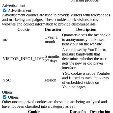
on Issuu products.
Advertisement
Advertisement
Advertisement cookies are used to provide visitors with relevant ads
and marketing campaigns. These cookies track visitors across
websites and collect information to provide customized ads.
Cookie
Duración
Descripción
Quantserve sets the mc cookie
1 year 1
mc
to anonymously track user
month
behaviour on the website.
A cookie set by YouTube to
measure bandwidth that
5 months
VISITOR_INFO1_LIVE
determines whether the user
27 days
gets the new or old player
interface.
YSC cookie is set by Youtube
and is used to track the views
YSC
session
of embedded videos on
Youtube pages.
Others
Others
Other uncategorized cookies are those that are being analyzed and
have not been classified into a category as yet.
Cookie
Duración
Descripción