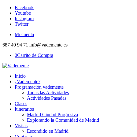
Facebook
Youtube
Instagram
Twitter
Mi cuenta
687 40 94 71 info@vademente.es
0
Carrito de Compra
Inicio
¿Vademente?
Programación vademente
Todas las Actividades
Actividades Pasadas
Clases
Itinerarios
Madrid Ciudad Progresiva
Explorando la Comunidad de Madrid
Visitas
Escondido en Madrid
Contacto