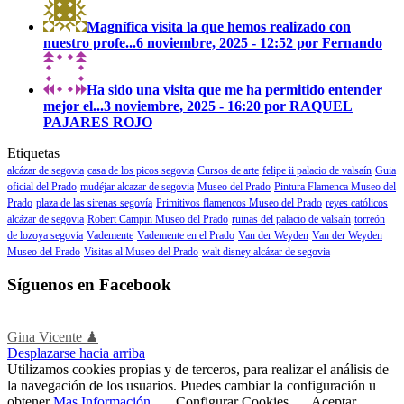
Magnífica visita la que hemos realizado con
nuestro profe...
6 noviembre, 2025 - 12:52 por Fernando
Ha sido una visita que me ha permitido entender
mejor el...
3 noviembre, 2025 - 16:20 por RAQUEL
PAJARES ROJO
Etiquetas
alcázar de segovia
casa de los picos segovia
Cursos de arte
felipe ii palacio de valsaín
Guia
oficial del Prado
mudéjar alcazar de segovia
Museo del Prado
Pintura Flamenca Museo del
Prado
plaza de las sirenas segovía
Primitivos flamencos Museo del Prado
reyes católicos
alcázar de segovia
Robert Campin Museo del Prado
ruinas del palacio de valsaín
torreón
de lozoya segovía
Vademente
Vademente en el Prado
Van der Weyden
Van der Weyden
Museo del Prado
Visitas al Museo del Prado
walt disney alcázar de segovia
Síguenos en Facebook
Gina Vicente ♟
Desplazarse hacia arriba
Utilizamos cookies propias y de terceros, para realizar el análisis de
la navegación de los usuarios. Puedes cambiar la configuración u
obtener
Mas Información
.
Configurar Cookies
Aceptar