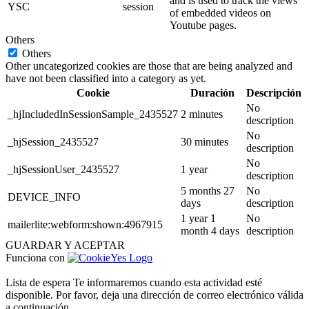
and is used to track the views
YSC
session
of embedded videos on
Youtube pages.
Others
Others
Other uncategorized cookies are those that are being analyzed and
have not been classified into a category as yet.
Cookie
Duración
Descripción
No
_hjIncludedInSessionSample_2435527
2 minutes
description
No
_hjSession_2435527
30 minutes
description
No
_hjSessionUser_2435527
1 year
description
5 months 27
No
DEVICE_INFO
days
description
1 year 1
No
mailerlite:webform:shown:4967915
month 4 days
description
GUARDAR Y ACEPTAR
Funciona con
Lista de espera
Te informaremos cuando esta actividad esté
disponible. Por favor, deja una dirección de correo electrónico válida
a continuación.