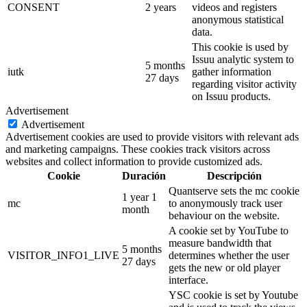
CONSENT
2 years
videos and registers
anonymous statistical
data.
This cookie is used by
Issuu analytic system to
5 months
iutk
gather information
27 days
regarding visitor activity
on Issuu products.
Advertisement
Advertisement
Advertisement cookies are used to provide visitors with relevant ads
and marketing campaigns. These cookies track visitors across
websites and collect information to provide customized ads.
Cookie
Duración
Descripción
Quantserve sets the mc cookie
1 year 1
mc
to anonymously track user
month
behaviour on the website.
A cookie set by YouTube to
measure bandwidth that
5 months
VISITOR_INFO1_LIVE
determines whether the user
27 days
gets the new or old player
interface.
YSC cookie is set by Youtube