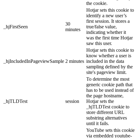
the cookie.
Hotjar sets this cookie to
identify a new user’s
first session. It stores a
30
_hjFirstSeen
true/false value,
minutes
indicating whether it
was the first time Hotjar
saw this user.
Hotjar sets this cookie to
know whether a user is
_hjIncludedInPageviewSample
2 minutes
included in the data
sampling defined by the
site's pageview limit.
To determine the most
generic cookie path that
has to be used instead of
the page hostname,
_hjTLDTest
session
Hotjar sets the
_hjTLDTest cookie to
store different URL
substring alternatives
until it fails.
YouTube sets this cookie
via embedded youtube-