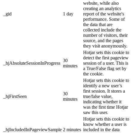
website, while also
creating an analytics
_gid
1 day
report of the website's
performance. Some of
the data that are
collected include the
number of visitors, their
source, and the pages
they visit anonymously.
Hotjar sets this cookie to
detect the first pageview
30
_hjAbsoluteSessionInProgress
session of a user. This is
minutes
a True/False flag set by
the cookie.
Hotjar sets this cookie to
identify a new user’s
first session. It stores a
30
_hjFirstSeen
true/false value,
minutes
indicating whether it
was the first time Hotjar
saw this user.
Hotjar sets this cookie to
know whether a user is
_hjIncludedInPageviewSample
2 minutes
included in the data