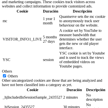
and marketing campaigns. These cookies track visitors across
websites and collect information to provide customized ads.
Cookie
Duración
Descripción
Quantserve sets the mc cookie
1 year 1
mc
to anonymously track user
month
behaviour on the website.
A cookie set by YouTube to
measure bandwidth that
5 months
VISITOR_INFO1_LIVE
determines whether the user
27 days
gets the new or old player
interface.
YSC cookie is set by Youtube
and is used to track the views
YSC
session
of embedded videos on
Youtube pages.
Others
Others
Other uncategorized cookies are those that are being analyzed and
have not been classified into a category as yet.
Cookie
Duración
Descripción
No
_hjIncludedInSessionSample_2435527
2 minutes
description
No
_hjSession_2435527
30 minutes