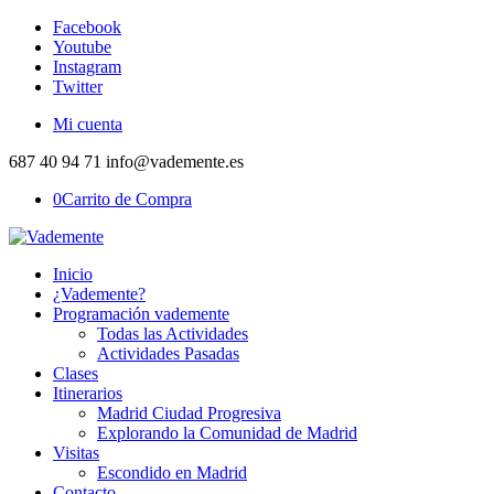
Facebook
Youtube
Instagram
Twitter
Mi cuenta
687 40 94 71 info@vademente.es
0
Carrito de Compra
Inicio
¿Vademente?
Programación vademente
Todas las Actividades
Actividades Pasadas
Clases
Itinerarios
Madrid Ciudad Progresiva
Explorando la Comunidad de Madrid
Visitas
Escondido en Madrid
Contacto