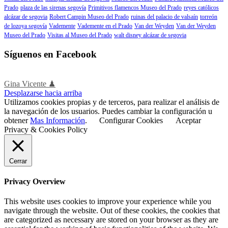
Prado
plaza de las sirenas segovía
Primitivos flamencos Museo del Prado
reyes católicos
alcázar de segovia
Robert Campin Museo del Prado
ruinas del palacio de valsaín
torreón
de lozoya segovía
Vademente
Vademente en el Prado
Van der Weyden
Van der Weyden
Museo del Prado
Visitas al Museo del Prado
walt disney alcázar de segovia
Síguenos en Facebook
Gina Vicente ♟
Desplazarse hacia arriba
Utilizamos cookies propias y de terceros, para realizar el análisis de
la navegación de los usuarios. Puedes cambiar la configuración u
obtener
Mas Información
.
Configurar Cookies
Aceptar
Privacy & Cookies Policy
Cerrar
Privacy Overview
This website uses cookies to improve your experience while you
navigate through the website. Out of these cookies, the cookies that
are categorized as necessary are stored on your browser as they are