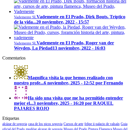
Vademente en El Prado, Dirk Bouts. Tríptico
Vademente SL
de la vida...
20 noviembre, 2022 - 15:57
Vademente en El Prado, Roger van der
Vademente SL
Weyden, La Piedad
13 noviembre, 2022 - 16:03
Comentarios
Magnífica visita la que hemos realizado con
nuestro profe...
6 noviembre, 2025 - 12:52 por Fernando
Ha sido una visita que me ha permitido entender
mejor el...
3 noviembre, 2025 - 16:20 por RAQUEL
PAJARES ROJO
Etiquetas
alcázar de segovia
casa de los picos segovia
Cursos de arte
felipe ii palacio de valsaín
Guia
oficial del Prado
mudéjar alcazar de segovia
Museo del Prado
Pintura Flamenca Museo del