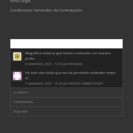
Aviso Legal
Condiciones Generales de Contratación
Comentarios
Magnífica visita la que hemos realizado con nuestro
profe...
6 noviembre, 2025 - 12:52 por Fernando
Ha sido una visita que me ha permitido entender mejor
el...
3 noviembre, 2025 - 16:20 por RAQUEL PAJARES ROJO
Lo último
Comentarios
Etiquetas