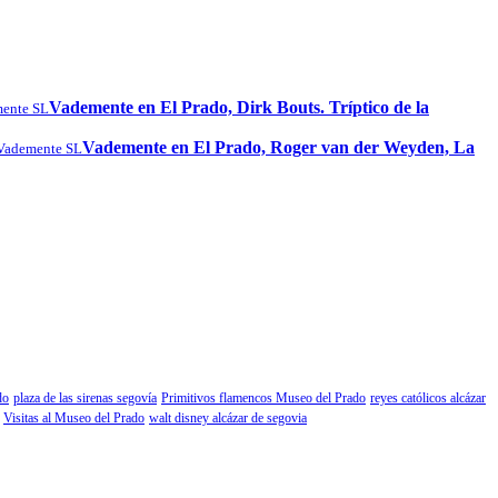
Vademente en El Prado, Dirk Bouts. Tríptico de la
ente SL
Vademente en El Prado, Roger van der Weyden, La
Vademente SL
do
plaza de las sirenas segovía
Primitivos flamencos Museo del Prado
reyes católicos alcázar
Visitas al Museo del Prado
walt disney alcázar de segovia