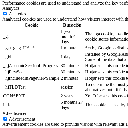
Performance cookies are used to understand and analyze the key perfor
Analytics
Analytics
Analytical cookies are used to understand how visitors interact with th
Cookie
Duración
1 year 1
The _ga cookie, installe
_ga
month 4
cookie stores informati
days
_gat_gtag_UA_*
1 minute
Set by Google to distin
Installed by Google Anal
_gid
1 day
Some of the data that ar
_hjAbsoluteSessionInProgress
30 minutes
Hotjar sets this cookie t
_hjFirstSeen
30 minutes
Hotjar sets this cookie t
_hjIncludedInPageviewSample
2 minutes
Hotjar sets this cookie 
To determine the most g
_hjTLDTest
session
alternatives until it fails.
CONSENT
2 years
YouTube sets this cooki
5 months 27
iutk
This cookie is used by I
days
Advertisement
Advertisement
Advertisement cookies are used to provide visitors with relevant ads 