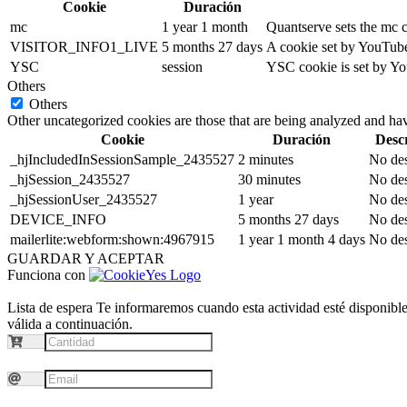
Cookie
Duración
mc
1 year 1 month
Quantserve sets the mc 
VISITOR_INFO1_LIVE
5 months 27 days
A cookie set by YouTube 
YSC
session
YSC cookie is set by Yo
Others
Others
Other uncategorized cookies are those that are being analyzed and have
Cookie
Duración
Desc
_hjIncludedInSessionSample_2435527
2 minutes
No des
_hjSession_2435527
30 minutes
No des
_hjSessionUser_2435527
1 year
No des
DEVICE_INFO
5 months 27 days
No des
mailerlite:webform:shown:4967915
1 year 1 month 4 days
No des
GUARDAR Y ACEPTAR
Funciona con
Lista de espera
Te informaremos cuando esta actividad esté disponible.
válida a continuación.