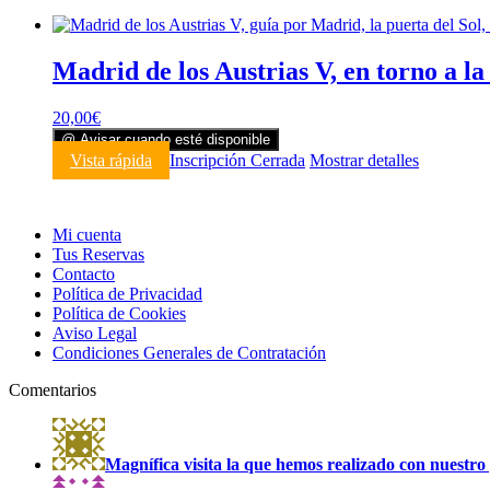
Madrid de los Austrias V, en torno a la
20,00
€
@ Avisar cuando esté disponible
Vista rápida
Inscripción Cerrada
Mostrar detalles
Mi cuenta
Tus Reservas
Contacto
Política de Privacidad
Política de Cookies
Aviso Legal
Condiciones Generales de Contratación
Comentarios
Magnífica visita la que hemos realizado con nuestro 