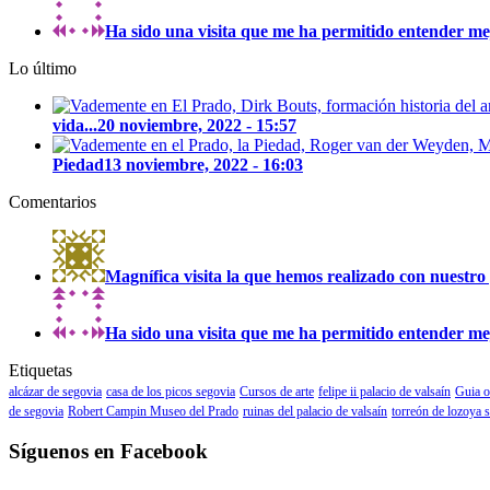
Ha sido una visita que me ha permitido entender mejo
Lo último
vida...
20 noviembre, 2022 - 15:57
Piedad
13 noviembre, 2022 - 16:03
Comentarios
Magnífica visita la que hemos realizado con nuestro 
Ha sido una visita que me ha permitido entender mejo
Etiquetas
alcázar de segovia
casa de los picos segovia
Cursos de arte
felipe ii palacio de valsaín
Guia o
de segovia
Robert Campin Museo del Prado
ruinas del palacio de valsaín
torreón de lozoya 
Síguenos en Facebook