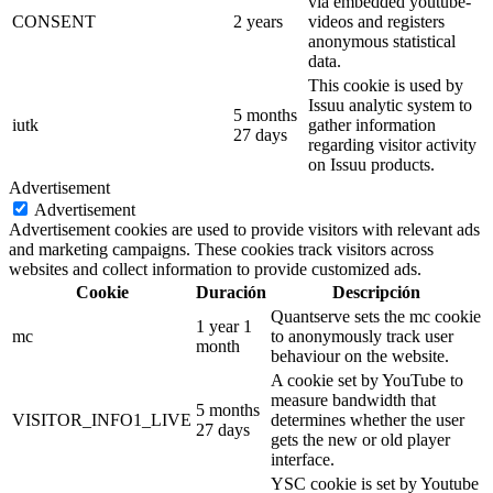
via embedded youtube-
CONSENT
2 years
videos and registers
anonymous statistical
data.
This cookie is used by
Issuu analytic system to
5 months
iutk
gather information
27 days
regarding visitor activity
on Issuu products.
Advertisement
Advertisement
Advertisement cookies are used to provide visitors with relevant ads
and marketing campaigns. These cookies track visitors across
websites and collect information to provide customized ads.
Cookie
Duración
Descripción
Quantserve sets the mc cookie
1 year 1
mc
to anonymously track user
month
behaviour on the website.
A cookie set by YouTube to
measure bandwidth that
5 months
VISITOR_INFO1_LIVE
determines whether the user
27 days
gets the new or old player
interface.
YSC cookie is set by Youtube