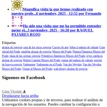
Magnífica visita la que hemos realizado con
nuestro profe...
6 noviembre, 2025 - 12:52 por Fernando
Ha sido una visita que me ha permitido entender
mejor el...
3 noviembre, 2025 - 16:20 por RAQUEL
PAJARES ROJO
Etiquetas
alcázar de segovia
casa de los picos segovia
Cursos de arte
felipe ii palacio de valsaín
Guia
oficial del Prado
mudéjar alcazar de segovia
Museo del Prado
Pintura Flamenca Museo del
Prado
plaza de las sirenas segovía
Primitivos flamencos Museo del Prado
reyes católicos
alcázar de segovia
Robert Campin Museo del Prado
ruinas del palacio de valsaín
torreón
de lozoya segovía
Vademente
Vademente en el Prado
Van der Weyden
Van der Weyden
Museo del Prado
Visitas al Museo del Prado
walt disney alcázar de segovia
Síguenos en Facebook
Gina Vicente ♟
Desplazarse hacia arriba
Utilizamos cookies propias y de terceros, para realizar el análisis de
la navegación de los usuarios. Puedes cambiar la configuración u