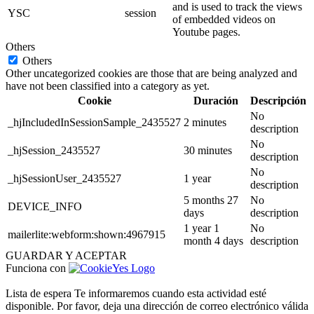
and is used to track the views
YSC
session
of embedded videos on
Youtube pages.
Others
Others
Other uncategorized cookies are those that are being analyzed and
have not been classified into a category as yet.
Cookie
Duración
Descripción
No
_hjIncludedInSessionSample_2435527
2 minutes
description
No
_hjSession_2435527
30 minutes
description
No
_hjSessionUser_2435527
1 year
description
5 months 27
No
DEVICE_INFO
days
description
1 year 1
No
mailerlite:webform:shown:4967915
month 4 days
description
GUARDAR Y ACEPTAR
Funciona con
Lista de espera
Te informaremos cuando esta actividad esté
disponible. Por favor, deja una dirección de correo electrónico válida