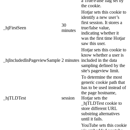
a True/False flag set by
the cookie.
Hotjar sets this cookie to
identify a new user’s
first session. It stores a
30
_hjFirstSeen
true/false value,
minutes
indicating whether it
was the first time Hotjar
saw this user.
Hotjar sets this cookie to
know whether a user is
_hjIncludedInPageviewSample
2 minutes
included in the data
sampling defined by the
site's pageview limit.
To determine the most
generic cookie path that
has to be used instead of
the page hostname,
_hjTLDTest
session
Hotjar sets the
_hjTLDTest cookie to
store different URL
substring alternatives
until it fails.
YouTube sets this cookie