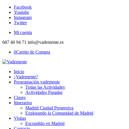
Facebook
Youtube
Instagram
Twitter
Mi cuenta
687 40 94 71 info@vademente.es
0
Carrito de Compra
Inicio
¿Vademente?
Programación vademente
Todas las Actividades
Actividades Pasadas
Clases
Itinerarios
Madrid Ciudad Progresiva
Explorando la Comunidad de Madrid
Visitas
Escondido en Madrid
Contacto