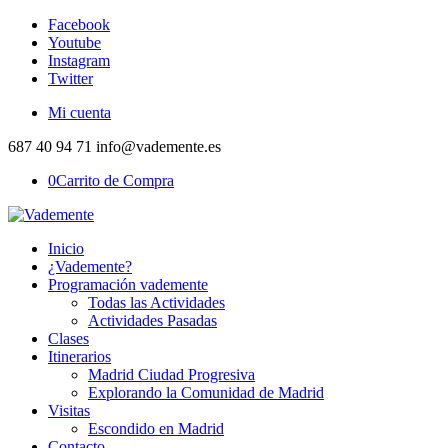
Facebook
Youtube
Instagram
Twitter
Mi cuenta
687 40 94 71 info@vademente.es
0
Carrito de Compra
Inicio
¿Vademente?
Programación vademente
Todas las Actividades
Actividades Pasadas
Clases
Itinerarios
Madrid Ciudad Progresiva
Explorando la Comunidad de Madrid
Visitas
Escondido en Madrid
Contacto