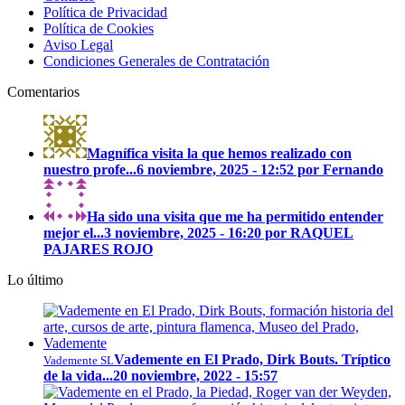
Política de Privacidad
Política de Cookies
Aviso Legal
Condiciones Generales de Contratación
Comentarios
Magnífica visita la que hemos realizado con
nuestro profe...
6 noviembre, 2025 - 12:52 por Fernando
Ha sido una visita que me ha permitido entender
mejor el...
3 noviembre, 2025 - 16:20 por RAQUEL
PAJARES ROJO
Lo último
Vademente en El Prado, Dirk Bouts. Tríptico
Vademente SL
de la vida...
20 noviembre, 2022 - 15:57