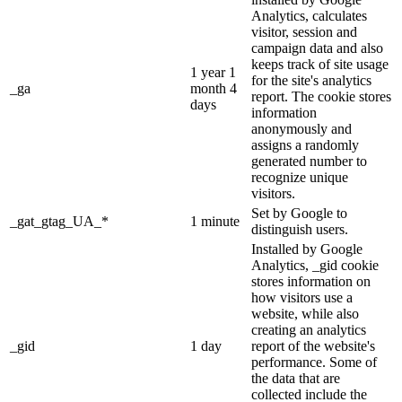
Analytics, calculates
visitor, session and
campaign data and also
keeps track of site usage
1 year 1
for the site's analytics
_ga
month 4
report. The cookie stores
days
information
anonymously and
assigns a randomly
generated number to
recognize unique
visitors.
Set by Google to
_gat_gtag_UA_*
1 minute
distinguish users.
Installed by Google
Analytics, _gid cookie
stores information on
how visitors use a
website, while also
creating an analytics
_gid
1 day
report of the website's
performance. Some of
the data that are
collected include the