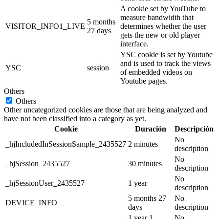
A cookie set by YouTube to
measure bandwidth that
5 months
VISITOR_INFO1_LIVE
determines whether the user
27 days
gets the new or old player
interface.
YSC cookie is set by Youtube
and is used to track the views
YSC
session
of embedded videos on
Youtube pages.
Others
Others
Other uncategorized cookies are those that are being analyzed and
have not been classified into a category as yet.
Cookie
Duración
Descripción
No
_hjIncludedInSessionSample_2435527
2 minutes
description
No
_hjSession_2435527
30 minutes
description
No
_hjSessionUser_2435527
1 year
description
5 months 27
No
DEVICE_INFO
days
description
1 year 1
No