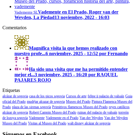
Vademente en El Prado, Roger van der
Vademente SL
Weyden, La Piedad
13 noviembre, 2022 - 16:03
Comentarios
Magnífica visita la que hemos realizado con
nuestro profe...
6 noviembre, 2025 - 12:52 por Fernando
Ha sido una visita que me ha permitido entender
mejor el...
3 noviembre, 2025 - 16:20 por RAQUEL
PAJARES ROJO
Etiquetas
alcázar de segovia
casa de los picos segovia
Cursos de arte
felipe ii palacio de valsaín
Guia
oficial del Prado
mudéjar alcazar de segovia
Museo del Prado
Pintura Flamenca Museo del
Prado
plaza de las sirenas segovía
Primitivos flamencos Museo del Prado
reyes católicos
alcázar de segovia
Robert Campin Museo del Prado
ruinas del palacio de valsaín
torreón
de lozoya segovía
Vademente
Vademente en el Prado
Van der Weyden
Van der Weyden
Museo del Prado
Visitas al Museo del Prado
walt disney alcázar de segovia
Síguenos en Facebook