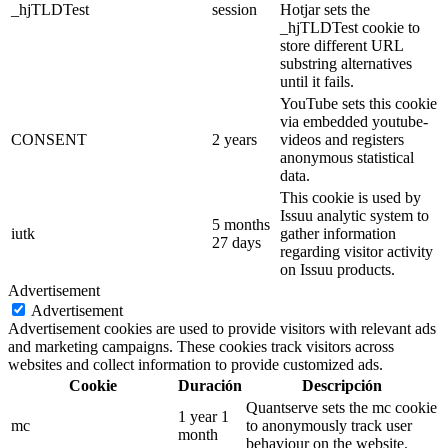
_hjTLDTest
session
Hotjar sets the
_hjTLDTest cookie to
store different URL
substring alternatives
until it fails.
YouTube sets this cookie
via embedded youtube-
CONSENT
2 years
videos and registers
anonymous statistical
data.
This cookie is used by
Issuu analytic system to
5 months
iutk
gather information
27 days
regarding visitor activity
on Issuu products.
Advertisement
Advertisement
Advertisement cookies are used to provide visitors with relevant ads
and marketing campaigns. These cookies track visitors across
websites and collect information to provide customized ads.
Cookie
Duración
Descripción
Quantserve sets the mc cookie
1 year 1
mc
to anonymously track user
month
behaviour on the website.