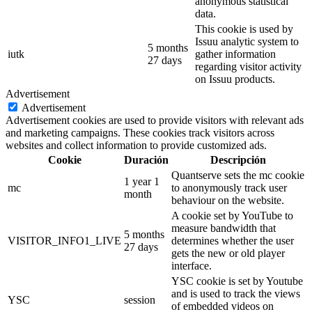
anonymous statistical
data.
This cookie is used by
Issuu analytic system to
5 months
iutk
gather information
27 days
regarding visitor activity
on Issuu products.
Advertisement
Advertisement
Advertisement cookies are used to provide visitors with relevant ads
and marketing campaigns. These cookies track visitors across
websites and collect information to provide customized ads.
Cookie
Duración
Descripción
Quantserve sets the mc cookie
1 year 1
mc
to anonymously track user
month
behaviour on the website.
A cookie set by YouTube to
measure bandwidth that
5 months
VISITOR_INFO1_LIVE
determines whether the user
27 days
gets the new or old player
interface.
YSC cookie is set by Youtube
and is used to track the views
YSC
session
of embedded videos on