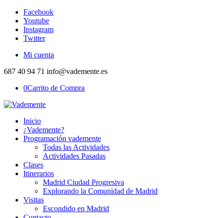
Facebook
Youtube
Instagram
Twitter
Mi cuenta
687 40 94 71 info@vademente.es
0
Carrito de Compra
Inicio
¿Vademente?
Programación vademente
Todas las Actividades
Actividades Pasadas
Clases
Itinerarios
Madrid Ciudad Progresiva
Explorando la Comunidad de Madrid
Visitas
Escondido en Madrid
Contacto