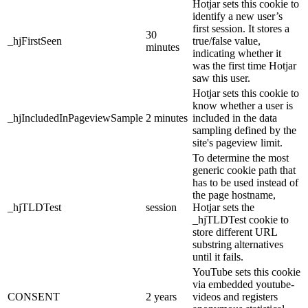
Hotjar sets this cookie to
identify a new user’s
first session. It stores a
30
_hjFirstSeen
true/false value,
minutes
indicating whether it
was the first time Hotjar
saw this user.
Hotjar sets this cookie to
know whether a user is
_hjIncludedInPageviewSample
2 minutes
included in the data
sampling defined by the
site's pageview limit.
To determine the most
generic cookie path that
has to be used instead of
the page hostname,
_hjTLDTest
session
Hotjar sets the
_hjTLDTest cookie to
store different URL
substring alternatives
until it fails.
YouTube sets this cookie
via embedded youtube-
CONSENT
2 years
videos and registers