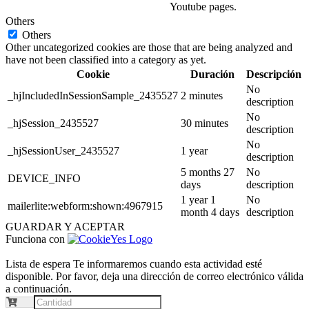
Youtube pages.
Others
Others
Other uncategorized cookies are those that are being analyzed and
have not been classified into a category as yet.
Cookie
Duración
Descripción
No
_hjIncludedInSessionSample_2435527
2 minutes
description
No
_hjSession_2435527
30 minutes
description
No
_hjSessionUser_2435527
1 year
description
5 months 27
No
DEVICE_INFO
days
description
1 year 1
No
mailerlite:webform:shown:4967915
month 4 days
description
GUARDAR Y ACEPTAR
Funciona con
Lista de espera
Te informaremos cuando esta actividad esté
disponible. Por favor, deja una dirección de correo electrónico válida
a continuación.