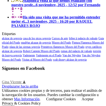
Magnífica visita la que hemos realizado con
nuestro profe...
6 noviembre, 2025 - 12:52 por Fernando
Ha sido una visita que me ha permitido entender
mejor el...
3 noviembre, 2025 - 16:20 por RAQUEL
PAJARES ROJO
Etiquetas
alcázar de segovia
casa de los picos segovia
Cursos de arte
felipe ii palacio de valsaín
Guia
oficial del Prado
mudéjar alcazar de segovia
Museo del Prado
Pintura Flamenca Museo del
Prado
plaza de las sirenas segovía
Primitivos flamencos Museo del Prado
reyes católicos
alcázar de segovia
Robert Campin Museo del Prado
ruinas del palacio de valsaín
torreón
de lozoya segovía
Vademente
Vademente en el Prado
Van der Weyden
Van der Weyden
Museo del Prado
Visitas al Museo del Prado
walt disney alcázar de segovia
Síguenos en Facebook
Gina Vicente ♟
Desplazarse hacia arriba
Utilizamos cookies propias y de terceros, para realizar el análisis de
la navegación de los usuarios. Puedes cambiar la configuración u
obtener
Mas Información
.
Configurar Cookies
Aceptar
Privacy & Cookies Policy