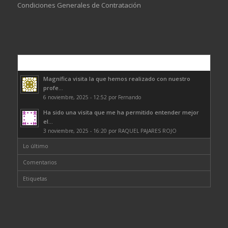
Condiciones Generales de Contratación
Comentarios
Magnífica visita la que hemos realizado con nuestro
profe...
6 noviembre, 2025 - 12:52 por Fernando
Ha sido una visita que me ha permitido entender mejor
el...
3 noviembre, 2025 - 16:20 por RAQUEL PAJARES ROJO
Lo último
Comentarios
Etiquetas