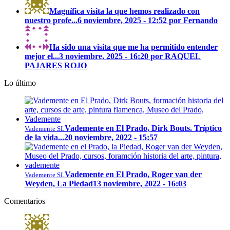
Magnífica visita la que hemos realizado con
nuestro profe...
6 noviembre, 2025 - 12:52 por Fernando
Ha sido una visita que me ha permitido entender
mejor el...
3 noviembre, 2025 - 16:20 por RAQUEL
PAJARES ROJO
Lo último
Vademente en El Prado, Dirk Bouts. Tríptico
Vademente SL
de la vida...
20 noviembre, 2022 - 15:57
Vademente en El Prado, Roger van der
Vademente SL
Weyden, La Piedad
13 noviembre, 2022 - 16:03
Comentarios