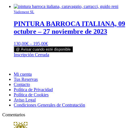
Vadement SL
PINTURA BARROCA ITALIANA, 09
octubre – 27 noviembre de 2023
130,00
€
–
195,00
€
@ Avisar cuando esté disponible
Este
Inscripción Cerrada
producto
tiene
múltiples
Mi cuenta
variantes.
Tus Reservas
Las
Contacto
opciones
Política de Privacidad
se
Política de Cookies
pueden
Aviso Legal
elegir
Condiciones Generales de Contratación
en
la
Comentarios
página
de
producto