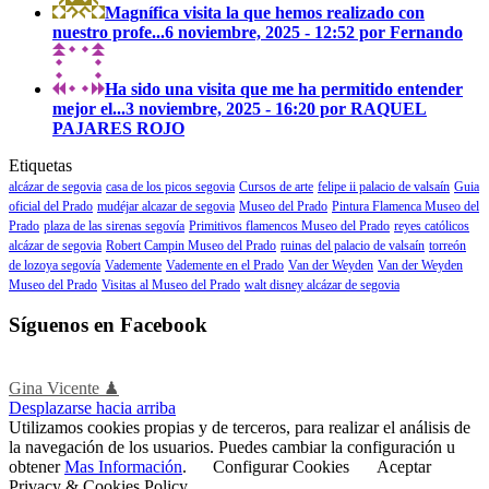
Magnífica visita la que hemos realizado con
nuestro profe...
6 noviembre, 2025 - 12:52 por Fernando
Ha sido una visita que me ha permitido entender
mejor el...
3 noviembre, 2025 - 16:20 por RAQUEL
PAJARES ROJO
Etiquetas
alcázar de segovia
casa de los picos segovia
Cursos de arte
felipe ii palacio de valsaín
Guia
oficial del Prado
mudéjar alcazar de segovia
Museo del Prado
Pintura Flamenca Museo del
Prado
plaza de las sirenas segovía
Primitivos flamencos Museo del Prado
reyes católicos
alcázar de segovia
Robert Campin Museo del Prado
ruinas del palacio de valsaín
torreón
de lozoya segovía
Vademente
Vademente en el Prado
Van der Weyden
Van der Weyden
Museo del Prado
Visitas al Museo del Prado
walt disney alcázar de segovia
Síguenos en Facebook
Gina Vicente ♟
Desplazarse hacia arriba
Utilizamos cookies propias y de terceros, para realizar el análisis de
la navegación de los usuarios. Puedes cambiar la configuración u
obtener
Mas Información
.
Configurar Cookies
Aceptar
Privacy & Cookies Policy