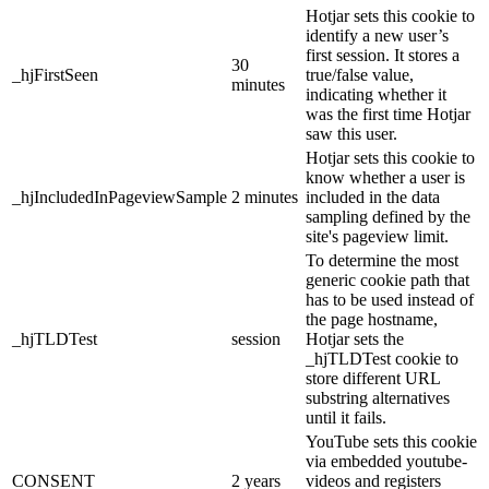
Hotjar sets this cookie to
identify a new user’s
first session. It stores a
30
_hjFirstSeen
true/false value,
minutes
indicating whether it
was the first time Hotjar
saw this user.
Hotjar sets this cookie to
know whether a user is
_hjIncludedInPageviewSample
2 minutes
included in the data
sampling defined by the
site's pageview limit.
To determine the most
generic cookie path that
has to be used instead of
the page hostname,
_hjTLDTest
session
Hotjar sets the
_hjTLDTest cookie to
store different URL
substring alternatives
until it fails.
YouTube sets this cookie
via embedded youtube-
CONSENT
2 years
videos and registers