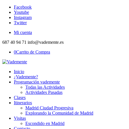
Facebook
Youtube
Instagram
Twitter
Mi cuenta
687 40 94 71 info@vademente.es
0
Carrito de Compra
Inicio
¿Vademente?
Programación vademente
Todas las Actividades
Actividades Pasadas
Clases
Itinerarios
Madrid Ciudad Progresiva
Explorando la Comunidad de Madrid
Visitas
Escondido en Madrid
Contacto