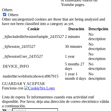
of embedded videos on
Youtube pages.
Others
Others
Other uncategorized cookies are those that are being analyzed and
have not been classified into a category as yet.
Cookie
Duración
Descripción
No
_hjIncludedInSessionSample_2435527
2 minutes
description
No
_hjSession_2435527
30 minutes
description
No
_hjSessionUser_2435527
1 year
description
5 months 27
No
DEVICE_INFO
days
description
1 year 1
No
mailerlite:webform:shown:4967915
month 4 days
description
GUARDAR Y ACEPTAR
Funciona con
Lista de espera
Te informaremos cuando esta actividad esté
disponible. Por favor, deja una dirección de correo electrónico válida
a continuación.