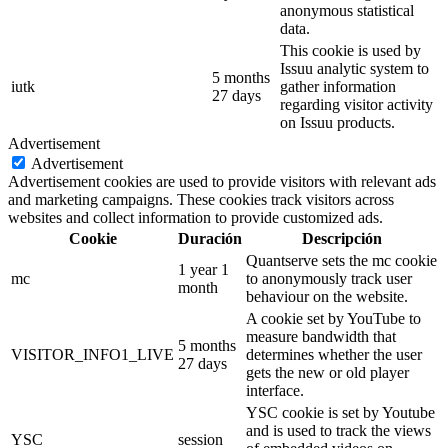
anonymous statistical
data.
This cookie is used by
Issuu analytic system to
5 months
iutk
gather information
27 days
regarding visitor activity
on Issuu products.
Advertisement
Advertisement
Advertisement cookies are used to provide visitors with relevant ads
and marketing campaigns. These cookies track visitors across
websites and collect information to provide customized ads.
Cookie
Duración
Descripción
Quantserve sets the mc cookie
1 year 1
mc
to anonymously track user
month
behaviour on the website.
A cookie set by YouTube to
measure bandwidth that
5 months
VISITOR_INFO1_LIVE
determines whether the user
27 days
gets the new or old player
interface.
YSC cookie is set by Youtube
and is used to track the views
YSC
session