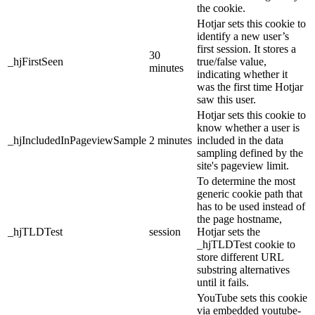
the cookie.
Hotjar sets this cookie to
identify a new user’s
first session. It stores a
30
_hjFirstSeen
true/false value,
minutes
indicating whether it
was the first time Hotjar
saw this user.
Hotjar sets this cookie to
know whether a user is
_hjIncludedInPageviewSample
2 minutes
included in the data
sampling defined by the
site's pageview limit.
To determine the most
generic cookie path that
has to be used instead of
the page hostname,
_hjTLDTest
session
Hotjar sets the
_hjTLDTest cookie to
store different URL
substring alternatives
until it fails.
YouTube sets this cookie
via embedded youtube-