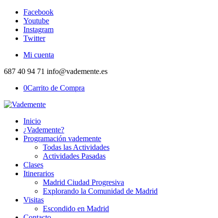
Facebook
Youtube
Instagram
Twitter
Mi cuenta
687 40 94 71 info@vademente.es
0
Carrito de Compra
Inicio
¿Vademente?
Programación vademente
Todas las Actividades
Actividades Pasadas
Clases
Itinerarios
Madrid Ciudad Progresiva
Explorando la Comunidad de Madrid
Visitas
Escondido en Madrid
Contacto