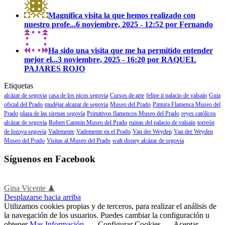
Magnífica visita la que hemos realizado con
nuestro profe...
6 noviembre, 2025 - 12:52 por Fernando
Ha sido una visita que me ha permitido entender
mejor el...
3 noviembre, 2025 - 16:20 por RAQUEL
PAJARES ROJO
Etiquetas
alcázar de segovia
casa de los picos segovia
Cursos de arte
felipe ii palacio de valsaín
Guia
oficial del Prado
mudéjar alcazar de segovia
Museo del Prado
Pintura Flamenca Museo del
Prado
plaza de las sirenas segovía
Primitivos flamencos Museo del Prado
reyes católicos
alcázar de segovia
Robert Campin Museo del Prado
ruinas del palacio de valsaín
torreón
de lozoya segovía
Vademente
Vademente en el Prado
Van der Weyden
Van der Weyden
Museo del Prado
Visitas al Museo del Prado
walt disney alcázar de segovia
Síguenos en Facebook
Gina Vicente ♟
Desplazarse hacia arriba
Utilizamos cookies propias y de terceros, para realizar el análisis de
la navegación de los usuarios. Puedes cambiar la configuración u
obtener
Mas Información
.
Configurar Cookies
Aceptar