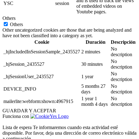
and is used to track the views
YSC
session
of embedded videos on
Youtube pages.
Others
Others
Other uncategorized cookies are those that are being analyzed and
have not been classified into a category as yet.
Cookie
Duración
Descripción
No
_hjIncludedInSessionSample_2435527
2 minutes
description
No
_hjSession_2435527
30 minutes
description
No
_hjSessionUser_2435527
1 year
description
5 months 27
No
DEVICE_INFO
days
description
1 year 1
No
mailerlite:webform:shown:4967915
month 4 days
description
GUARDAR Y ACEPTAR
Funciona con
Lista de espera
Te informaremos cuando esta actividad esté
disponible. Por favor, deja una dirección de correo electrónico válida
a continuación.