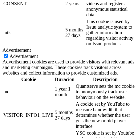
CONSENT
2 years
videos and registers
anonymous statistical
data.
This cookie is used by
Issuu analytic system to
5 months
iutk
gather information
27 days
regarding visitor activity
on Issuu products.
Advertisement
Advertisement
Advertisement cookies are used to provide visitors with relevant ads
and marketing campaigns. These cookies track visitors across
websites and collect information to provide customized ads.
Cookie
Duración
Descripción
Quantserve sets the mc cookie
1 year 1
mc
to anonymously track user
month
behaviour on the website.
A cookie set by YouTube to
measure bandwidth that
5 months
VISITOR_INFO1_LIVE
determines whether the user
27 days
gets the new or old player
interface.
YSC cookie is set by Youtube