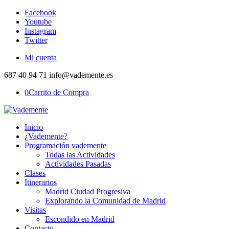
Facebook
Youtube
Instagram
Twitter
Mi cuenta
687 40 94 71 info@vademente.es
0
Carrito de Compra
Inicio
¿Vademente?
Programación vademente
Todas las Actividades
Actividades Pasadas
Clases
Itinerarios
Madrid Ciudad Progresiva
Explorando la Comunidad de Madrid
Visitas
Escondido en Madrid
Contacto