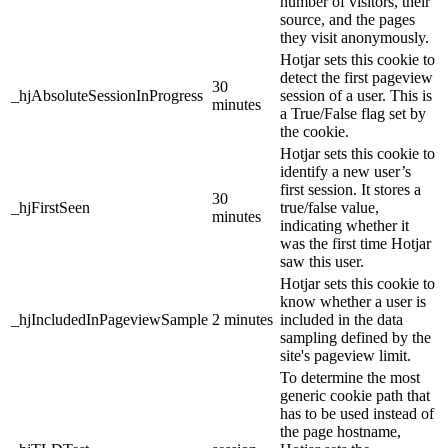
number of visitors, their
source, and the pages
they visit anonymously.
Hotjar sets this cookie to
detect the first pageview
30
_hjAbsoluteSessionInProgress
session of a user. This is
minutes
a True/False flag set by
the cookie.
Hotjar sets this cookie to
identify a new user’s
first session. It stores a
30
_hjFirstSeen
true/false value,
minutes
indicating whether it
was the first time Hotjar
saw this user.
Hotjar sets this cookie to
know whether a user is
_hjIncludedInPageviewSample
2 minutes
included in the data
sampling defined by the
site's pageview limit.
To determine the most
generic cookie path that
has to be used instead of
the page hostname,