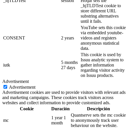
_hjTLDTest
session
Hotjar sets the
_hjTLDTest cookie to
store different URL
substring alternatives
until it fails.
YouTube sets this cookie
via embedded youtube-
CONSENT
2 years
videos and registers
anonymous statistical
data.
This cookie is used by
Issuu analytic system to
5 months
iutk
gather information
27 days
regarding visitor activity
on Issuu products.
Advertisement
Advertisement
Advertisement cookies are used to provide visitors with relevant ads
and marketing campaigns. These cookies track visitors across
websites and collect information to provide customized ads.
Cookie
Duración
Descripción
Quantserve sets the mc cookie
1 year 1
mc
to anonymously track user
month
behaviour on the website.