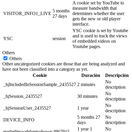
A cookie set by YouTube to
measure bandwidth that
5 months
VISITOR_INFO1_LIVE
determines whether the user
27 days
gets the new or old player
interface.
YSC cookie is set by Youtube
and is used to track the views
YSC
session
of embedded videos on
Youtube pages.
Others
Others
Other uncategorized cookies are those that are being analyzed and
have not been classified into a category as yet.
Cookie
Duración
Descripción
No
_hjIncludedInSessionSample_2435527
2 minutes
description
No
_hjSession_2435527
30 minutes
description
No
_hjSessionUser_2435527
1 year
description
5 months 27
No
DEVICE_INFO
days
description
1 year 1
No
mailerlite:webform:shown:4967915