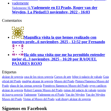
Vademente en El Prado, Roger van der
Vademente SL
Weyden, La Piedad
13 noviembre, 2022 - 16:03
Comentarios
Magnífica visita la que hemos realizado con
nuestro profe...
6 noviembre, 2025 - 12:52 por Fernando
Ha sido una visita que me ha permitido entender
mejor el...
3 noviembre, 2025 - 16:20 por RAQUEL
PAJARES ROJO
Etiquetas
alcázar de segovia
casa de los picos segovia
Cursos de arte
felipe ii palacio de valsaín
Guia
oficial del Prado
mudéjar alcazar de segovia
Museo del Prado
Pintura Flamenca Museo del
Prado
plaza de las sirenas segovía
Primitivos flamencos Museo del Prado
reyes católicos
alcázar de segovia
Robert Campin Museo del Prado
ruinas del palacio de valsaín
torreón
de lozoya segovía
Vademente
Vademente en el Prado
Van der Weyden
Van der Weyden
Museo del Prado
Visitas al Museo del Prado
walt disney alcázar de segovia
Síguenos en Facebook