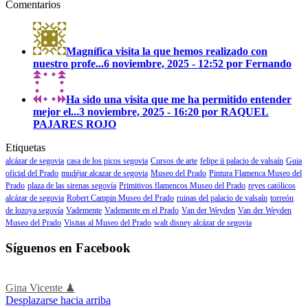
Comentarios
Magnífica visita la que hemos realizado con
nuestro profe...
6 noviembre, 2025 - 12:52 por Fernando
Ha sido una visita que me ha permitido entender
mejor el...
3 noviembre, 2025 - 16:20 por RAQUEL
PAJARES ROJO
Etiquetas
alcázar de segovia
casa de los picos segovia
Cursos de arte
felipe ii palacio de valsaín
Guia
oficial del Prado
mudéjar alcazar de segovia
Museo del Prado
Pintura Flamenca Museo del
Prado
plaza de las sirenas segovía
Primitivos flamencos Museo del Prado
reyes católicos
alcázar de segovia
Robert Campin Museo del Prado
ruinas del palacio de valsaín
torreón
de lozoya segovía
Vademente
Vademente en el Prado
Van der Weyden
Van der Weyden
Museo del Prado
Visitas al Museo del Prado
walt disney alcázar de segovia
Síguenos en Facebook
Gina Vicente ♟
Desplazarse hacia arriba