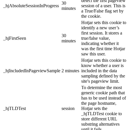
detect the first pageview
30
_hjAbsoluteSessionInProgress
session of a user. This is
minutes
a True/False flag set by
the cookie.
Hotjar sets this cookie to
identify a new user’s
first session. It stores a
30
_hjFirstSeen
true/false value,
minutes
indicating whether it
was the first time Hotjar
saw this user.
Hotjar sets this cookie to
know whether a user is
_hjIncludedInPageviewSample
2 minutes
included in the data
sampling defined by the
site's pageview limit.
To determine the most
generic cookie path that
has to be used instead of
the page hostname,
_hjTLDTest
session
Hotjar sets the
_hjTLDTest cookie to
store different URL
substring alternatives
until it fails.