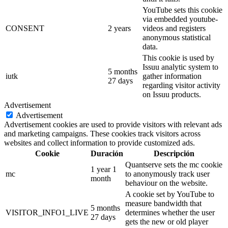
YouTube sets this cookie
via embedded youtube-
CONSENT
2 years
videos and registers
anonymous statistical
data.
This cookie is used by
Issuu analytic system to
5 months
iutk
gather information
27 days
regarding visitor activity
on Issuu products.
Advertisement
Advertisement
Advertisement cookies are used to provide visitors with relevant ads
and marketing campaigns. These cookies track visitors across
websites and collect information to provide customized ads.
Cookie
Duración
Descripción
Quantserve sets the mc cookie
1 year 1
mc
to anonymously track user
month
behaviour on the website.
A cookie set by YouTube to
measure bandwidth that
5 months
VISITOR_INFO1_LIVE
determines whether the user
27 days
gets the new or old player