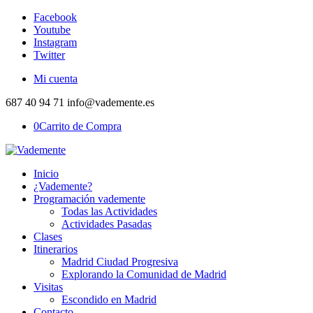
Facebook
Youtube
Instagram
Twitter
Mi cuenta
687 40 94 71 info@vademente.es
0
Carrito de Compra
Inicio
¿Vademente?
Programación vademente
Todas las Actividades
Actividades Pasadas
Clases
Itinerarios
Madrid Ciudad Progresiva
Explorando la Comunidad de Madrid
Visitas
Escondido en Madrid
Contacto