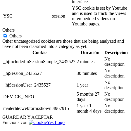
interface.
YSC cookie is set by Youtube
and is used to track the views
YSC
session
of embedded videos on
Youtube pages.
Others
Others
Other uncategorized cookies are those that are being analyzed and
have not been classified into a category as yet.
Cookie
Duración
Descripción
No
_hjIncludedInSessionSample_2435527
2 minutes
description
No
_hjSession_2435527
30 minutes
description
No
_hjSessionUser_2435527
1 year
description
5 months 27
No
DEVICE_INFO
days
description
1 year 1
No
mailerlite:webform:shown:4967915
month 4 days
description
GUARDAR Y ACEPTAR
Funciona con