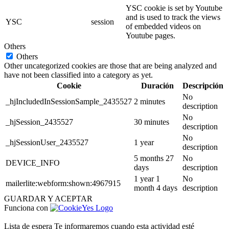
YSC cookie is set by Youtube
and is used to track the views
YSC
session
of embedded videos on
Youtube pages.
Others
Others
Other uncategorized cookies are those that are being analyzed and
have not been classified into a category as yet.
Cookie
Duración
Descripción
No
_hjIncludedInSessionSample_2435527
2 minutes
description
No
_hjSession_2435527
30 minutes
description
No
_hjSessionUser_2435527
1 year
description
5 months 27
No
DEVICE_INFO
days
description
1 year 1
No
mailerlite:webform:shown:4967915
month 4 days
description
GUARDAR Y ACEPTAR
Funciona con
Lista de espera
Te informaremos cuando esta actividad esté