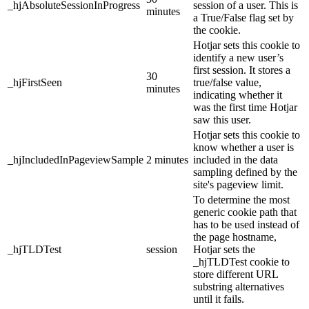
_hjAbsoluteSessionInProgress
session of a user. This is
minutes
a True/False flag set by
the cookie.
Hotjar sets this cookie to
identify a new user’s
first session. It stores a
30
_hjFirstSeen
true/false value,
minutes
indicating whether it
was the first time Hotjar
saw this user.
Hotjar sets this cookie to
know whether a user is
_hjIncludedInPageviewSample
2 minutes
included in the data
sampling defined by the
site's pageview limit.
To determine the most
generic cookie path that
has to be used instead of
the page hostname,
_hjTLDTest
session
Hotjar sets the
_hjTLDTest cookie to
store different URL
substring alternatives
until it fails.