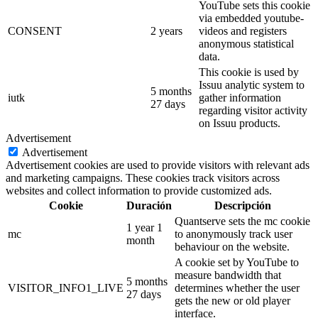
YouTube sets this cookie
via embedded youtube-
CONSENT
2 years
videos and registers
anonymous statistical
data.
This cookie is used by
Issuu analytic system to
5 months
iutk
gather information
27 days
regarding visitor activity
on Issuu products.
Advertisement
Advertisement
Advertisement cookies are used to provide visitors with relevant ads
and marketing campaigns. These cookies track visitors across
websites and collect information to provide customized ads.
Cookie
Duración
Descripción
Quantserve sets the mc cookie
1 year 1
mc
to anonymously track user
month
behaviour on the website.
A cookie set by YouTube to
measure bandwidth that
5 months
VISITOR_INFO1_LIVE
determines whether the user
27 days
gets the new or old player
interface.