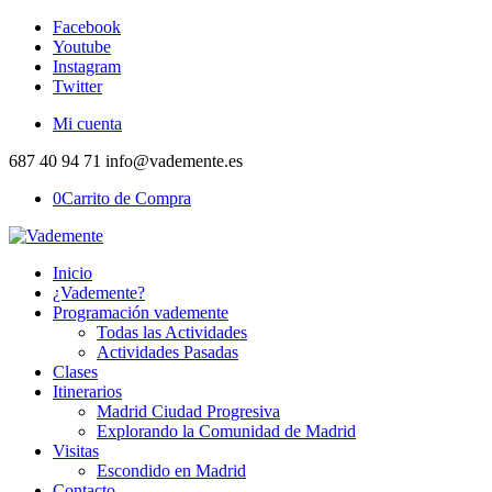
Facebook
Youtube
Instagram
Twitter
Mi cuenta
687 40 94 71 info@vademente.es
0
Carrito de Compra
Inicio
¿Vademente?
Programación vademente
Todas las Actividades
Actividades Pasadas
Clases
Itinerarios
Madrid Ciudad Progresiva
Explorando la Comunidad de Madrid
Visitas
Escondido en Madrid
Contacto