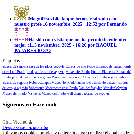
Magnífica visita la que hemos realizado con
nuestro profe...
6 noviembre, 2025 - 12:52 por Fernando
Ha sido una visita que me ha permitido entender
mejor el...
3 noviembre, 2025 - 16:20 por RAQUEL
PAJARES ROJO
Etiquetas
alcázar de segovia
casa de los picos segovia
Cursos de arte
felipe ii palacio de valsaín
Guia
oficial del Prado
mudéjar alcazar de segovia
Museo del Prado
Pintura Flamenca Museo del
Prado
plaza de las sirenas segovía
Primitivos flamencos Museo del Prado
reyes católicos
alcázar de segovia
Robert Campin Museo del Prado
ruinas del palacio de valsaín
torreón
de lozoya segovía
Vademente
Vademente en el Prado
Van der Weyden
Van der Weyden
Museo del Prado
Visitas al Museo del Prado
walt disney alcázar de segovia
Síguenos en Facebook
Gina Vicente ♟
Desplazarse hacia arriba
Utilizamos cookies propias y de terceros, para realizar el análisis de