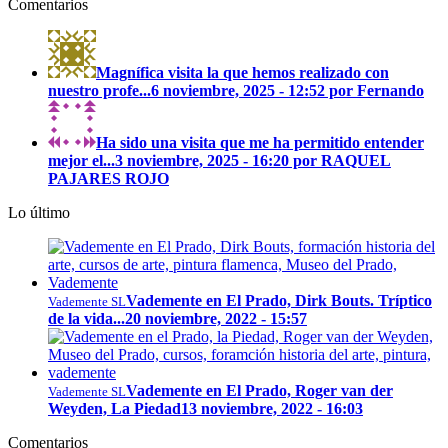
Comentarios
Magnífica visita la que hemos realizado con
nuestro profe...
6 noviembre, 2025 - 12:52 por Fernando
Ha sido una visita que me ha permitido entender
mejor el...
3 noviembre, 2025 - 16:20 por RAQUEL
PAJARES ROJO
Lo último
Vademente en El Prado, Dirk Bouts. Tríptico
Vademente SL
de la vida...
20 noviembre, 2022 - 15:57
Vademente en El Prado, Roger van der
Vademente SL
Weyden, La Piedad
13 noviembre, 2022 - 16:03
Comentarios