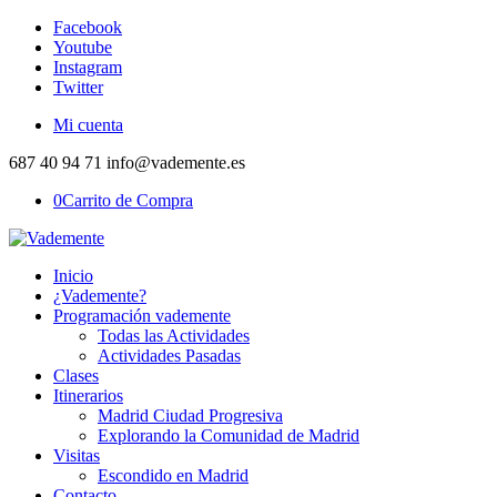
Facebook
Youtube
Instagram
Twitter
Mi cuenta
687 40 94 71 info@vademente.es
0
Carrito de Compra
Inicio
¿Vademente?
Programación vademente
Todas las Actividades
Actividades Pasadas
Clases
Itinerarios
Madrid Ciudad Progresiva
Explorando la Comunidad de Madrid
Visitas
Escondido en Madrid
Contacto