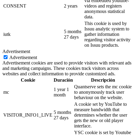
via embedded youtube-
CONSENT
2 years
videos and registers
anonymous statistical
data.
This cookie is used by
Issuu analytic system to
5 months
iutk
gather information
27 days
regarding visitor activity
on Issuu products.
Advertisement
Advertisement
Advertisement cookies are used to provide visitors with relevant ads
and marketing campaigns. These cookies track visitors across
websites and collect information to provide customized ads.
Cookie
Duración
Descripción
Quantserve sets the mc cookie
1 year 1
mc
to anonymously track user
month
behaviour on the website.
A cookie set by YouTube to
measure bandwidth that
5 months
VISITOR_INFO1_LIVE
determines whether the user
27 days
gets the new or old player
interface.
YSC cookie is set by Youtube