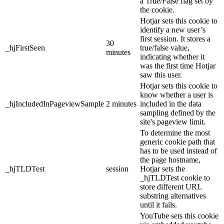
a True/False flag set by
the cookie.
Hotjar sets this cookie to
identify a new user’s
first session. It stores a
30
_hjFirstSeen
true/false value,
minutes
indicating whether it
was the first time Hotjar
saw this user.
Hotjar sets this cookie to
know whether a user is
_hjIncludedInPageviewSample
2 minutes
included in the data
sampling defined by the
site's pageview limit.
To determine the most
generic cookie path that
has to be used instead of
the page hostname,
_hjTLDTest
session
Hotjar sets the
_hjTLDTest cookie to
store different URL
substring alternatives
until it fails.
YouTube sets this cookie