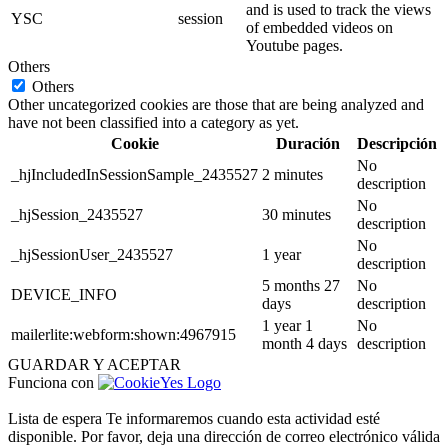
and is used to track the views
YSC
session
of embedded videos on
Youtube pages.
Others
Others
Other uncategorized cookies are those that are being analyzed and
have not been classified into a category as yet.
Cookie
Duración
Descripción
No
_hjIncludedInSessionSample_2435527
2 minutes
description
No
_hjSession_2435527
30 minutes
description
No
_hjSessionUser_2435527
1 year
description
5 months 27
No
DEVICE_INFO
days
description
1 year 1
No
mailerlite:webform:shown:4967915
month 4 days
description
GUARDAR Y ACEPTAR
Funciona con
Lista de espera
Te informaremos cuando esta actividad esté
disponible. Por favor, deja una dirección de correo electrónico válida