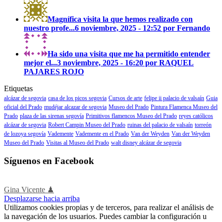
Magnífica visita la que hemos realizado con
nuestro profe...
6 noviembre, 2025 - 12:52 por Fernando
Ha sido una visita que me ha permitido entender
mejor el...
3 noviembre, 2025 - 16:20 por RAQUEL
PAJARES ROJO
Etiquetas
alcázar de segovia
casa de los picos segovia
Cursos de arte
felipe ii palacio de valsaín
Guia
oficial del Prado
mudéjar alcazar de segovia
Museo del Prado
Pintura Flamenca Museo del
Prado
plaza de las sirenas segovía
Primitivos flamencos Museo del Prado
reyes católicos
alcázar de segovia
Robert Campin Museo del Prado
ruinas del palacio de valsaín
torreón
de lozoya segovía
Vademente
Vademente en el Prado
Van der Weyden
Van der Weyden
Museo del Prado
Visitas al Museo del Prado
walt disney alcázar de segovia
Síguenos en Facebook
Gina Vicente ♟
Desplazarse hacia arriba
Utilizamos cookies propias y de terceros, para realizar el análisis de
la navegación de los usuarios. Puedes cambiar la configuración u