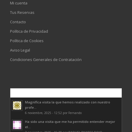
Mi cuenta
Tus Reservas
Contacto
Política de Privacidad
Política de Cookies
Aviso Legal
Condiciones Generales de Contratación
Comentarios
Magnífica visita la que hemos realizado con nuestro
profe...
6 noviembre, 2025 - 12:52 por Fernando
Ha sido una visita que me ha permitido entender mejor
el...