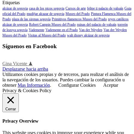
Etiquetas
alcázar de segovia
casa de los picos segovia
Cursos de arte
felipe ii palacio de valsaín
Guia
oficial del Prado
mudéjar alcazar de segovia
Museo del Prado
Pintura Flamenca Museo del
Prado
plaza de las sirenas segovía
Primitivos flamencos Museo del Prado
reyes católicos
alcázar de segovia
Robert Campin Museo del Prado
ruinas del palacio de valsaín
torreón
de lozoya segovía
Vademente
Vademente en el Prado
Van der Weyden
Van der Weyden
Museo del Prado
Visitas al Museo del Prado
walt disney alcázar de segovia
Síguenos en Facebook
Gina Vicente ♟
Desplazarse hacia arriba
Utilizamos cookies propias y de terceros, para realizar el análisis de
la navegación de los usuarios. Puedes cambiar la configuración u
obtener
Mas Información
.
Configurar Cookies
Aceptar
Privacy & Cookies Policy
Cerrar
Privacy Overview
This website uses cookies to improve your experience while you