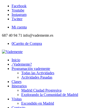
Facebook
Youtube
Instagram
Twitter
Mi cuenta
687 40 94 71 info@vademente.es
0
Carrito de Compra
Inicio
¿Vademente?
Programación vademente
Todas las Actividades
Actividades Pasadas
Clases
Itinerarios
Madrid Ciudad Progresiva
Explorando la Comunidad de Madrid
Visitas
Escondido en Madrid
Contacto