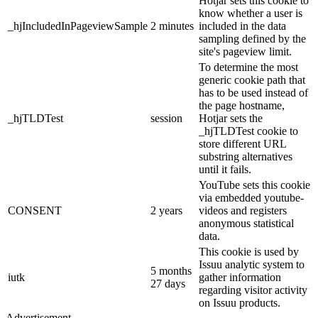
Hotjar sets this cookie to
know whether a user is
_hjIncludedInPageviewSample
2 minutes
included in the data
sampling defined by the
site's pageview limit.
To determine the most
generic cookie path that
has to be used instead of
the page hostname,
_hjTLDTest
session
Hotjar sets the
_hjTLDTest cookie to
store different URL
substring alternatives
until it fails.
YouTube sets this cookie
via embedded youtube-
CONSENT
2 years
videos and registers
anonymous statistical
data.
This cookie is used by
Issuu analytic system to
5 months
iutk
gather information
27 days
regarding visitor activity
on Issuu products.
Advertisement