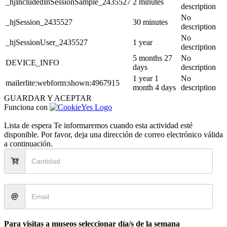
_hjIncludedInSessionSample_2435527
2 minutes
description
No
_hjSession_2435527
30 minutes
description
No
_hjSessionUser_2435527
1 year
description
5 months 27
No
DEVICE_INFO
days
description
1 year 1
No
mailerlite:webform:shown:4967915
month 4 days
description
GUARDAR Y ACEPTAR
Funciona con
Lista de espera
Te informaremos cuando esta actividad esté
disponible. Por favor, deja una dirección de correo electrónico válida
a continuación.
Para visitas a museos seleccionar día/s de la semana