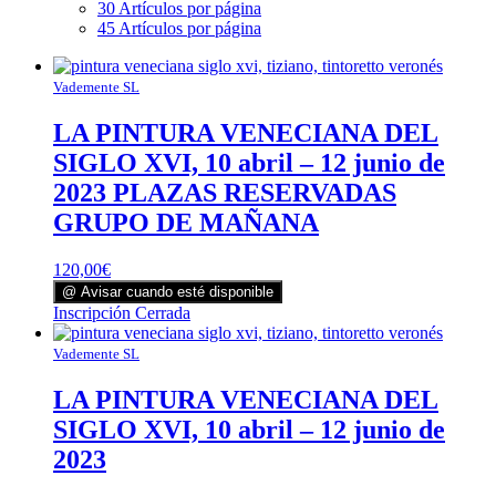
30 Artículos por página
45 Artículos por página
Vademente SL
LA PINTURA VENECIANA DEL
SIGLO XVI, 10 abril – 12 junio de
2023 PLAZAS RESERVADAS
GRUPO DE MAÑANA
120,00
€
@ Avisar cuando esté disponible
Este
Inscripción Cerrada
producto
tiene
Vademente SL
múltiples
variantes.
LA PINTURA VENECIANA DEL
Las
SIGLO XVI, 10 abril – 12 junio de
opciones
se
2023
pueden
elegir