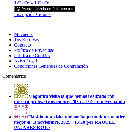
120,00
€
–
180,00
€
en
@ Avisar cuando esté disponible
la
Este
Inscripción Cerrada
página
producto
de
tiene
producto
múltiples
Mi cuenta
variantes.
Tus Reservas
Las
Contacto
opciones
Política de Privacidad
se
Política de Cookies
pueden
Aviso Legal
elegir
Condiciones Generales de Contratación
en
la
Comentarios
página
de
producto
Magnífica visita la que hemos realizado con
nuestro profe...
6 noviembre, 2025 - 12:52 por Fernando
Ha sido una visita que me ha permitido entender
mejor el...
3 noviembre, 2025 - 16:20 por RAQUEL
PAJARES ROJO