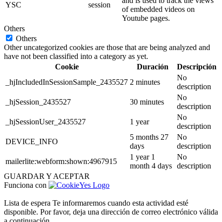
and is used to track the views
YSC
session
of embedded videos on
Youtube pages.
Others
Others
Other uncategorized cookies are those that are being analyzed and
have not been classified into a category as yet.
Cookie
Duración
Descripción
No
_hjIncludedInSessionSample_2435527
2 minutes
description
No
_hjSession_2435527
30 minutes
description
No
_hjSessionUser_2435527
1 year
description
5 months 27
No
DEVICE_INFO
days
description
1 year 1
No
mailerlite:webform:shown:4967915
month 4 days
description
GUARDAR Y ACEPTAR
Funciona con
Lista de espera
Te informaremos cuando esta actividad esté
disponible. Por favor, deja una dirección de correo electrónico válida
a continuación.