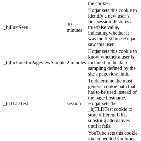
the cookie.
Hotjar sets this cookie to
identify a new user’s
first session. It stores a
30
_hjFirstSeen
true/false value,
minutes
indicating whether it
was the first time Hotjar
saw this user.
Hotjar sets this cookie to
know whether a user is
_hjIncludedInPageviewSample
2 minutes
included in the data
sampling defined by the
site's pageview limit.
To determine the most
generic cookie path that
has to be used instead of
the page hostname,
_hjTLDTest
session
Hotjar sets the
_hjTLDTest cookie to
store different URL
substring alternatives
until it fails.
YouTube sets this cookie
via embedded youtube-