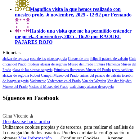
Magnífica visita la que hemos realizado con
nuestro profe...
6 noviembre, 2025 - 12:52 por Fernando
Ha sido una visita que me ha permitido entender
mejor el...
3 noviembre, 2025 - 16:20 por RAQUEL
PAJARES ROJO
Etiquetas
alcázar de segovia
casa de los picos segovia
Cursos de arte
felipe ii palacio de valsaín
Guia
oficial del Prado
mudéjar alcazar de segovia
Museo del Prado
Pintura Flamenca Museo del
Prado
plaza de las sirenas segovía
Primitivos flamencos Museo del Prado
reyes católicos
alcázar de segovia
Robert Campin Museo del Prado
ruinas del palacio de valsaín
torreón
de lozoya segovía
Vademente
Vademente en el Prado
Van der Weyden
Van der Weyden
Museo del Prado
Visitas al Museo del Prado
walt disney alcázar de segovia
Síguenos en Facebook
Gina Vicente ♟
Desplazarse hacia arriba
Utilizamos cookies propias y de terceros, para realizar el análisis de
la navegación de los usuarios. Puedes cambiar la configuración u
obtener
Mas Información
.
Configurar Cookies
Aceptar