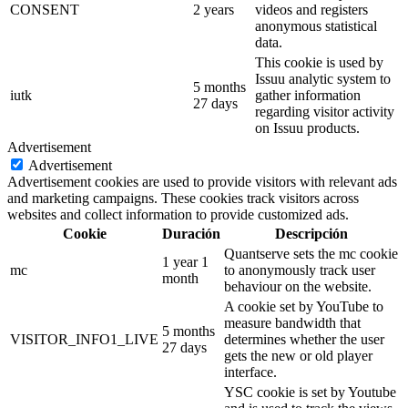
CONSENT
2 years
videos and registers
anonymous statistical
data.
This cookie is used by
Issuu analytic system to
5 months
iutk
gather information
27 days
regarding visitor activity
on Issuu products.
Advertisement
Advertisement
Advertisement cookies are used to provide visitors with relevant ads
and marketing campaigns. These cookies track visitors across
websites and collect information to provide customized ads.
Cookie
Duración
Descripción
Quantserve sets the mc cookie
1 year 1
mc
to anonymously track user
month
behaviour on the website.
A cookie set by YouTube to
measure bandwidth that
5 months
VISITOR_INFO1_LIVE
determines whether the user
27 days
gets the new or old player
interface.
YSC cookie is set by Youtube