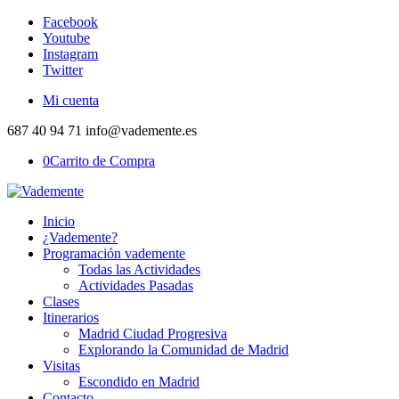
Facebook
Youtube
Instagram
Twitter
Mi cuenta
687 40 94 71 info@vademente.es
0
Carrito de Compra
Inicio
¿Vademente?
Programación vademente
Todas las Actividades
Actividades Pasadas
Clases
Itinerarios
Madrid Ciudad Progresiva
Explorando la Comunidad de Madrid
Visitas
Escondido en Madrid
Contacto