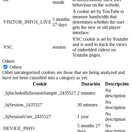
month
behaviour on the website.
A cookie set by YouTube to
measure bandwidth that
5 months
VISITOR_INFO1_LIVE
determines whether the user
27 days
gets the new or old player
interface.
YSC cookie is set by Youtube
and is used to track the views
YSC
session
of embedded videos on
Youtube pages.
Others
Others
Other uncategorized cookies are those that are being analyzed and
have not been classified into a category as yet.
Cookie
Duración
Descripción
No
_hjIncludedInSessionSample_2435527
2 minutes
description
No
_hjSession_2435527
30 minutes
description
No
_hjSessionUser_2435527
1 year
description
5 months 27
No
DEVICE_INFO
days
description