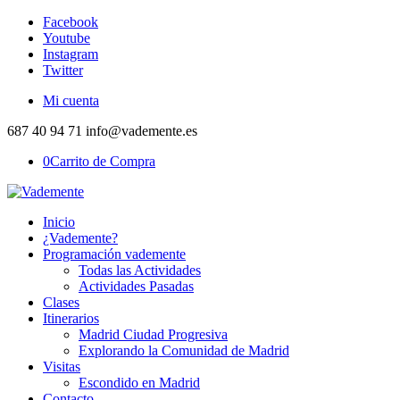
Facebook
Youtube
Instagram
Twitter
Mi cuenta
687 40 94 71 info@vademente.es
0
Carrito de Compra
Inicio
¿Vademente?
Programación vademente
Todas las Actividades
Actividades Pasadas
Clases
Itinerarios
Madrid Ciudad Progresiva
Explorando la Comunidad de Madrid
Visitas
Escondido en Madrid
Contacto