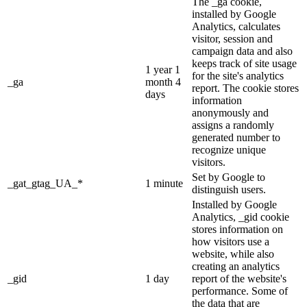
The _ga cookie,
installed by Google
Analytics, calculates
visitor, session and
campaign data and also
keeps track of site usage
1 year 1
for the site's analytics
_ga
month 4
report. The cookie stores
days
information
anonymously and
assigns a randomly
generated number to
recognize unique
visitors.
Set by Google to
_gat_gtag_UA_*
1 minute
distinguish users.
Installed by Google
Analytics, _gid cookie
stores information on
how visitors use a
website, while also
creating an analytics
_gid
1 day
report of the website's
performance. Some of
the data that are