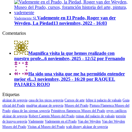
Vademente en El Prado, Roger van der
Vademente SL
Weyden, La Piedad
13 noviembre, 2022 - 16:03
Comentarios
Magnífica visita la que hemos realizado con
nuestro profe...
6 noviembre, 2025 - 12:52 por Fernando
Ha sido una visita que me ha permitido entender
mejor el...
3 noviembre, 2025 - 16:20 por RAQUEL
PAJARES ROJO
Etiquetas
alcázar de segovia
casa de los picos segovia
Cursos de arte
felipe ii palacio de valsaín
Guia
oficial del Prado
mudéjar alcazar de segovia
Museo del Prado
Pintura Flamenca Museo del
Prado
plaza de las sirenas segovía
Primitivos flamencos Museo del Prado
reyes católicos
alcázar de segovia
Robert Campin Museo del Prado
ruinas del palacio de valsaín
torreón
de lozoya segovía
Vademente
Vademente en el Prado
Van der Weyden
Van der Weyden
Museo del Prado
Visitas al Museo del Prado
walt disney alcázar de segovia