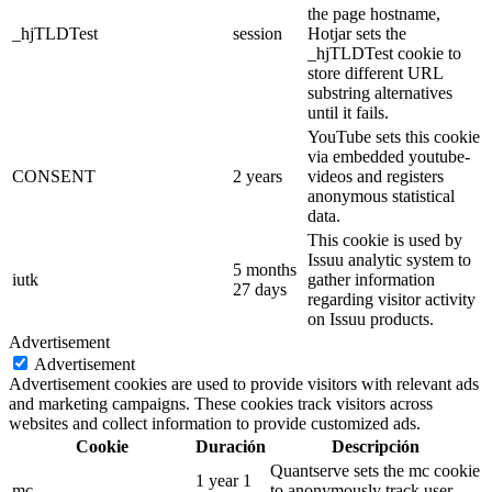
the page hostname,
_hjTLDTest
session
Hotjar sets the
_hjTLDTest cookie to
store different URL
substring alternatives
until it fails.
YouTube sets this cookie
via embedded youtube-
CONSENT
2 years
videos and registers
anonymous statistical
data.
This cookie is used by
Issuu analytic system to
5 months
iutk
gather information
27 days
regarding visitor activity
on Issuu products.
Advertisement
Advertisement
Advertisement cookies are used to provide visitors with relevant ads
and marketing campaigns. These cookies track visitors across
websites and collect information to provide customized ads.
Cookie
Duración
Descripción
Quantserve sets the mc cookie
1 year 1
mc
to anonymously track user