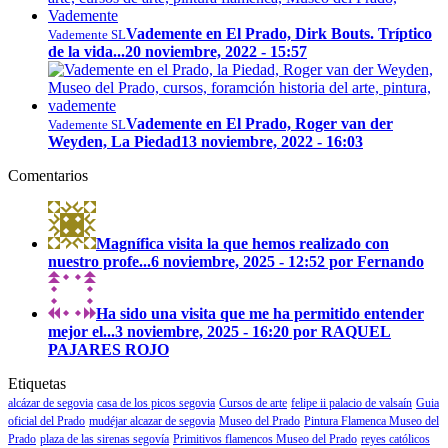
Vademente en El Prado, Dirk Bouts. Tríptico
Vademente SL
de la vida...
20 noviembre, 2022 - 15:57
Vademente en El Prado, Roger van der
Vademente SL
Weyden, La Piedad
13 noviembre, 2022 - 16:03
Comentarios
Magnífica visita la que hemos realizado con
nuestro profe...
6 noviembre, 2025 - 12:52 por Fernando
Ha sido una visita que me ha permitido entender
mejor el...
3 noviembre, 2025 - 16:20 por RAQUEL
PAJARES ROJO
Etiquetas
alcázar de segovia
casa de los picos segovia
Cursos de arte
felipe ii palacio de valsaín
Guia
oficial del Prado
mudéjar alcazar de segovia
Museo del Prado
Pintura Flamenca Museo del
Prado
plaza de las sirenas segovía
Primitivos flamencos Museo del Prado
reyes católicos