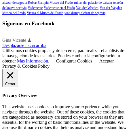
alcázar de segovia
Robert Campin Museo del Prado
ruinas del palacio de valsaín
torreón
de lozoya segovía
Vademente
Vademente en el Prado
Van der Weyden
Van der Weyden
Museo del Prado
Visitas al Museo del Prado
walt disney alcázar de segovia
Síguenos en Facebook
Gina Vicente ♟
Desplazarse hacia arriba
Utilizamos cookies propias y de terceros, para realizar el análisis de
la navegación de los usuarios. Puedes cambiar la configuración u
obtener
Mas Información
.
Configurar Cookies
Aceptar
Privacy & Cookies Policy
Cerrar
Privacy Overview
This website uses cookies to improve your experience while you
navigate through the website. Out of these cookies, the cookies that
are categorized as necessary are stored on your browser as they are
essential for the working of basic functionalities of the website. We
also use third-party cookies that help us analyze and understand how