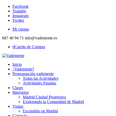
Facebook
Youtube
Instagram
Twitter
Mi cuenta
687 40 94 71 info@vademente.es
0
Carrito de Compra
Inicio
¿Vademente?
Programación vademente
Todas las Actividades
Actividades Pasadas
Clases
Itinerarios
Madrid Ciudad Progresiva
Explorando la Comunidad de Madrid
Visitas
Escondido en Madrid
Contacto