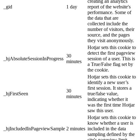
creating an analytics
_gid
1 day
report of the website's
performance. Some of
the data that are
collected include the
number of visitors, their
source, and the pages
they visit anonymously.
Hotjar sets this cookie to
detect the first pageview
30
_hjAbsoluteSessionInProgress
session of a user. This is
minutes
a True/False flag set by
the cookie.
Hotjar sets this cookie to
identify a new user’s
first session. It stores a
30
_hjFirstSeen
true/false value,
minutes
indicating whether it
was the first time Hotjar
saw this user.
Hotjar sets this cookie to
know whether a user is
_hjIncludedInPageviewSample
2 minutes
included in the data
sampling defined by the
site's pageview limit.