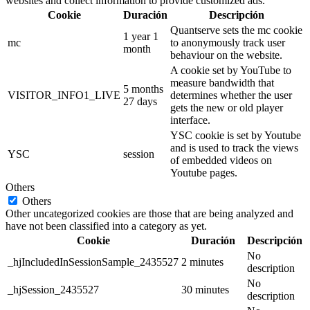
websites and collect information to provide customized ads.
Cookie
Duración
Descripción
Quantserve sets the mc cookie
1 year 1
mc
to anonymously track user
month
behaviour on the website.
A cookie set by YouTube to
measure bandwidth that
5 months
VISITOR_INFO1_LIVE
determines whether the user
27 days
gets the new or old player
interface.
YSC cookie is set by Youtube
and is used to track the views
YSC
session
of embedded videos on
Youtube pages.
Others
Others
Other uncategorized cookies are those that are being analyzed and
have not been classified into a category as yet.
Cookie
Duración
Descripción
No
_hjIncludedInSessionSample_2435527
2 minutes
description
No
_hjSession_2435527
30 minutes
description