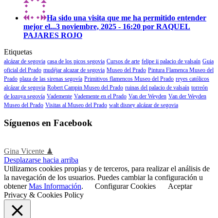
Ha sido una visita que me ha permitido entender
mejor el...
3 noviembre, 2025 - 16:20 por RAQUEL
PAJARES ROJO
Etiquetas
alcázar de segovia
casa de los picos segovia
Cursos de arte
felipe ii palacio de valsaín
Guia
oficial del Prado
mudéjar alcazar de segovia
Museo del Prado
Pintura Flamenca Museo del
Prado
plaza de las sirenas segovía
Primitivos flamencos Museo del Prado
reyes católicos
alcázar de segovia
Robert Campin Museo del Prado
ruinas del palacio de valsaín
torreón
de lozoya segovía
Vademente
Vademente en el Prado
Van der Weyden
Van der Weyden
Museo del Prado
Visitas al Museo del Prado
walt disney alcázar de segovia
Síguenos en Facebook
Gina Vicente ♟
Desplazarse hacia arriba
Utilizamos cookies propias y de terceros, para realizar el análisis de
la navegación de los usuarios. Puedes cambiar la configuración u
obtener
Mas Información
.
Configurar Cookies
Aceptar
Privacy & Cookies Policy