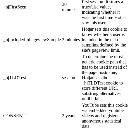
first session. It stores a
30
_hjFirstSeen
true/false value,
minutes
indicating whether it
was the first time Hotjar
saw this user.
Hotjar sets this cookie to
know whether a user is
_hjIncludedInPageviewSample
2 minutes
included in the data
sampling defined by the
site's pageview limit.
To determine the most
generic cookie path that
has to be used instead of
the page hostname,
_hjTLDTest
session
Hotjar sets the
_hjTLDTest cookie to
store different URL
substring alternatives
until it fails.
YouTube sets this cookie
via embedded youtube-
CONSENT
2 years
videos and registers
anonymous statistical
data.