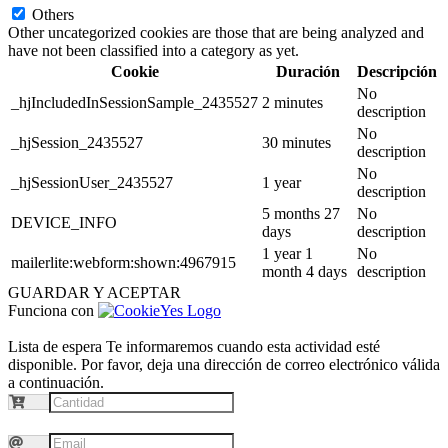
Others
Other uncategorized cookies are those that are being analyzed and
have not been classified into a category as yet.
Cookie
Duración
Descripción
No
_hjIncludedInSessionSample_2435527
2 minutes
description
No
_hjSession_2435527
30 minutes
description
No
_hjSessionUser_2435527
1 year
description
5 months 27
No
DEVICE_INFO
days
description
1 year 1
No
mailerlite:webform:shown:4967915
month 4 days
description
GUARDAR Y ACEPTAR
Funciona con
Lista de espera
Te informaremos cuando esta actividad esté
disponible. Por favor, deja una dirección de correo electrónico válida
a continuación.