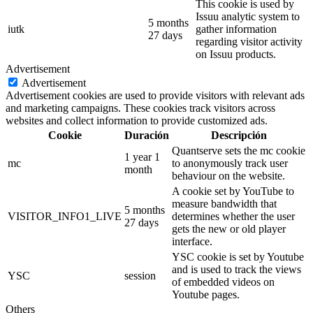
This cookie is used by
Issuu analytic system to
5 months
iutk
gather information
27 days
regarding visitor activity
on Issuu products.
Advertisement
Advertisement
Advertisement cookies are used to provide visitors with relevant ads
and marketing campaigns. These cookies track visitors across
websites and collect information to provide customized ads.
Cookie
Duración
Descripción
Quantserve sets the mc cookie
1 year 1
mc
to anonymously track user
month
behaviour on the website.
A cookie set by YouTube to
measure bandwidth that
5 months
VISITOR_INFO1_LIVE
determines whether the user
27 days
gets the new or old player
interface.
YSC cookie is set by Youtube
and is used to track the views
YSC
session
of embedded videos on
Youtube pages.
Others