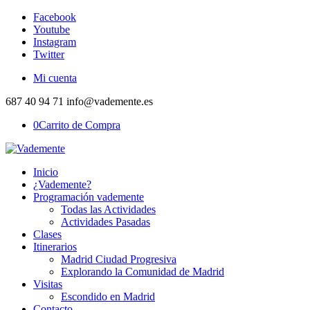
Facebook
Youtube
Instagram
Twitter
Mi cuenta
687 40 94 71 info@vademente.es
0
Carrito de Compra
Inicio
¿Vademente?
Programación vademente
Todas las Actividades
Actividades Pasadas
Clases
Itinerarios
Madrid Ciudad Progresiva
Explorando la Comunidad de Madrid
Visitas
Escondido en Madrid
Contacto