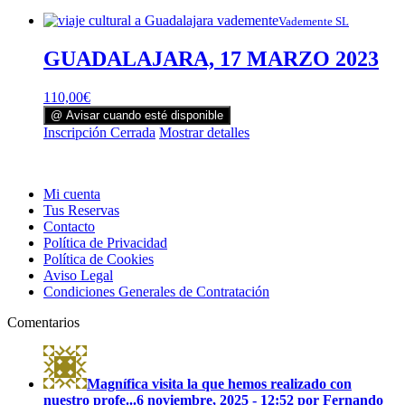
Vademente SL
GUADALAJARA, 17 MARZO 2023
110,00
€
@ Avisar cuando esté disponible
Inscripción Cerrada
Mostrar detalles
Mi cuenta
Tus Reservas
Contacto
Política de Privacidad
Política de Cookies
Aviso Legal
Condiciones Generales de Contratación
Comentarios
Magnífica visita la que hemos realizado con
nuestro profe...
6 noviembre, 2025 - 12:52 por Fernando