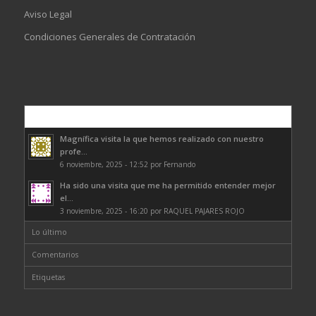
Aviso Legal
Condiciones Generales de Contratación
Comentarios
Magnífica visita la que hemos realizado con nuestro
profe...
6 noviembre, 2025 - 12:52 por Fernando
Ha sido una visita que me ha permitido entender mejor
el...
3 noviembre, 2025 - 16:20 por RAQUEL PAJARES ROJO
Lo último
Comentarios
Etiquetas