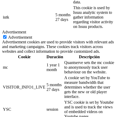
data.
This cookie is used by
Issuu analytic system to
5 months
iutk
gather information
27 days
regarding visitor activity
on Issuu products.
Advertisement
Advertisement
Advertisement cookies are used to provide visitors with relevant ads
and marketing campaigns. These cookies track visitors across
websites and collect information to provide customized ads.
Cookie
Duración
Descripción
Quantserve sets the mc cookie
1 year 1
mc
to anonymously track user
month
behaviour on the website.
A cookie set by YouTube to
measure bandwidth that
5 months
VISITOR_INFO1_LIVE
determines whether the user
27 days
gets the new or old player
interface.
YSC cookie is set by Youtube
and is used to track the views
YSC
session
of embedded videos on
Youtube pages.