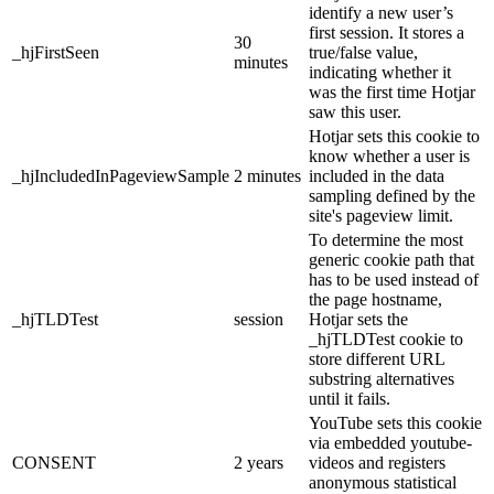
identify a new user’s
first session. It stores a
30
_hjFirstSeen
true/false value,
minutes
indicating whether it
was the first time Hotjar
saw this user.
Hotjar sets this cookie to
know whether a user is
_hjIncludedInPageviewSample
2 minutes
included in the data
sampling defined by the
site's pageview limit.
To determine the most
generic cookie path that
has to be used instead of
the page hostname,
_hjTLDTest
session
Hotjar sets the
_hjTLDTest cookie to
store different URL
substring alternatives
until it fails.
YouTube sets this cookie
via embedded youtube-
CONSENT
2 years
videos and registers
anonymous statistical