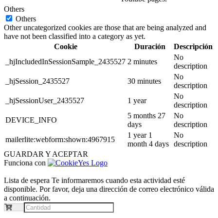
Others
Others
Other uncategorized cookies are those that are being analyzed and
have not been classified into a category as yet.
Cookie
Duración
Descripción
No
_hjIncludedInSessionSample_2435527
2 minutes
description
No
_hjSession_2435527
30 minutes
description
No
_hjSessionUser_2435527
1 year
description
5 months 27
No
DEVICE_INFO
days
description
1 year 1
No
mailerlite:webform:shown:4967915
month 4 days
description
GUARDAR Y ACEPTAR
Funciona con
Lista de espera
Te informaremos cuando esta actividad esté
disponible. Por favor, deja una dirección de correo electrónico válida
a continuación.