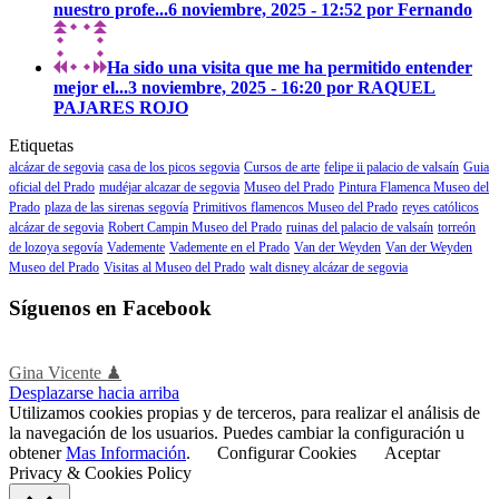
nuestro profe...
6 noviembre, 2025 - 12:52 por Fernando
Ha sido una visita que me ha permitido entender
mejor el...
3 noviembre, 2025 - 16:20 por RAQUEL
PAJARES ROJO
Etiquetas
alcázar de segovia
casa de los picos segovia
Cursos de arte
felipe ii palacio de valsaín
Guia
oficial del Prado
mudéjar alcazar de segovia
Museo del Prado
Pintura Flamenca Museo del
Prado
plaza de las sirenas segovía
Primitivos flamencos Museo del Prado
reyes católicos
alcázar de segovia
Robert Campin Museo del Prado
ruinas del palacio de valsaín
torreón
de lozoya segovía
Vademente
Vademente en el Prado
Van der Weyden
Van der Weyden
Museo del Prado
Visitas al Museo del Prado
walt disney alcázar de segovia
Síguenos en Facebook
Gina Vicente ♟
Desplazarse hacia arriba
Utilizamos cookies propias y de terceros, para realizar el análisis de
la navegación de los usuarios. Puedes cambiar la configuración u
obtener
Mas Información
.
Configurar Cookies
Aceptar
Privacy & Cookies Policy