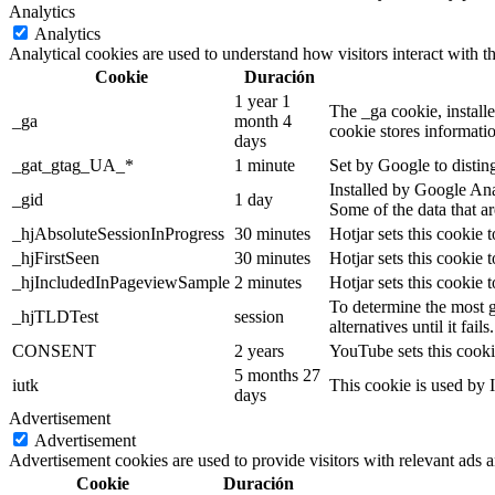
Analytics
Analytics
Analytical cookies are used to understand how visitors interact with th
Cookie
Duración
1 year 1
The _ga cookie, installe
_ga
month 4
cookie stores informati
days
_gat_gtag_UA_*
1 minute
Set by Google to distin
Installed by Google Anal
_gid
1 day
Some of the data that ar
_hjAbsoluteSessionInProgress
30 minutes
Hotjar sets this cookie t
_hjFirstSeen
30 minutes
Hotjar sets this cookie t
_hjIncludedInPageviewSample
2 minutes
Hotjar sets this cookie 
To determine the most g
_hjTLDTest
session
alternatives until it fails.
CONSENT
2 years
YouTube sets this cooki
5 months 27
iutk
This cookie is used by I
days
Advertisement
Advertisement
Advertisement cookies are used to provide visitors with relevant ads 
Cookie
Duración