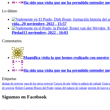
Ha sido una visita que me ha permitido entender mejo
Lo último
vida...
20 noviembre, 2022 - 15:57
Piedad
13 noviembre, 2022 - 16:03
Comentarios
Magnífica visita la que hemos realizado con nuestro 
Ha sido una visita que me ha permitido entender mejo
Etiquetas
alcázar de segovia
casa de los picos segovia
Cursos de arte
felipe ii palacio de valsaín
Guia o
de segovia
Robert Campin Museo del Prado
ruinas del palacio de valsaín
torreón de lozoya 
Síguenos en Facebook