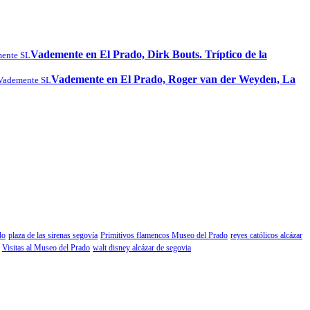
Vademente en El Prado, Dirk Bouts. Tríptico de la
ente SL
Vademente en El Prado, Roger van der Weyden, La
Vademente SL
do
plaza de las sirenas segovía
Primitivos flamencos Museo del Prado
reyes católicos alcázar
Visitas al Museo del Prado
walt disney alcázar de segovia