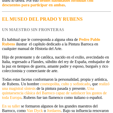
usted lo desea. Por ello
hemos habilitados fórmulas con
descuentos para participar en ambas
.
EL MUSEO DEL PRADO Y RUBENS
UN MAESTRO SIN FRONTERAS
Es habitual que le corresponda a alguna obra de
Pedro Pablo
Rubens
ilustrar el capítulo dedicado a la Pintura Barroca en
cualquier manual de Historia del Arte.
Hijo de protestante y de católica, nacido en el exilio, avecindado en
Italia
, regresado a
Flandes
, súbdito del rey de
España
, embajador de
la paz en tiempos de guerra, amante padre y esposo, burgués y rico
coleccionista y comerciante de arte.
Todas estas facetas conformaron la personalidad, propia y artística,
de Rubens.
Un hombre
cosmopolita, culto y sofisticado
, que
realizó
una magistral síntesis
de la pintura pasada y presente.
Una
quintaesencia clásica del Barroco
capaz de satisfacer los gustos de
toda Europa
. Rubens fue tan flamenco como italiano o español.
En su taller
se formaron algunos de los grandes maestros del
Barroco, como
Van Dyck
o
Jordaens
. Bajo su influencia renovaron