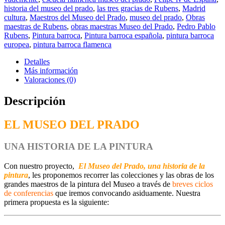
historia del museo del prado
,
las tres gracias de Rubens
,
Madrid
cultura
,
Maestros del Museo del Prado
,
museo del prado
,
Obras
maestras de Rubens
,
obras maestras Museo del Prado
,
Pedro Pablo
Rubens
,
Pintura barroca
,
Pintura barroca española
,
pintura barroca
europea
,
pintura barroca flamenca
Detalles
Más información
Valoraciones (0)
Descripción
EL MUSEO DEL PRADO
UNA HISTORIA DE LA PINTURA
Con nuestro proyecto,
El Museo del Prado, una historia de la
pintura
,
les proponemos recorrer las colecciones y las obras de los
grandes maestros de la pintura del Museo a través de
breves ciclos
de conferencias
que iremos convocando asiduamente. Nuestra
primera propuesta es la siguiente: