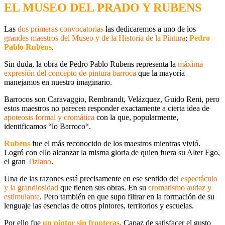
EL MUSEO DEL PRADO Y RUBENS
Las
dos primeras convocatorias
las dedicaremos a uno de los
grandes maestros del Museo y de la Historia de la Pintura
:
Pedro
Pablo Rubens
.
Sin duda, la obra de
Pedro Pablo Rubens
representa la
máxima
expresión
del concepto de
pintura barroca
que la mayoría
manejamos en nuestro imaginario.
Barrocos son Caravaggio, Rembrandt, Velázquez, Guido Reni, pero
estos maestros no parecen responder exactamente a cierta idea de
apoteosis formal y cromática
con la que, popularmente,
identificamos
“lo Barroco“
.
Rubens
fue el más reconocido de los maestros mientras vivió.
Logró con ello alcanzar la misma gloria de quien fuera su
Alter Ego
,
el gran
Tiziano
.
Una de las razones está precisamente en ese sentido del
espectáculo
y la grandiosidad
que tienen sus obras. En su
cromatismo audaz
y
estimulante
. Pero también en que supo filtrar en la formación de su
lenguaje las esencias de otros pintores, territorios y escuelas.
Por ello fue
un pintor sin fronteras
.
Capaz de satisfacer el gusto