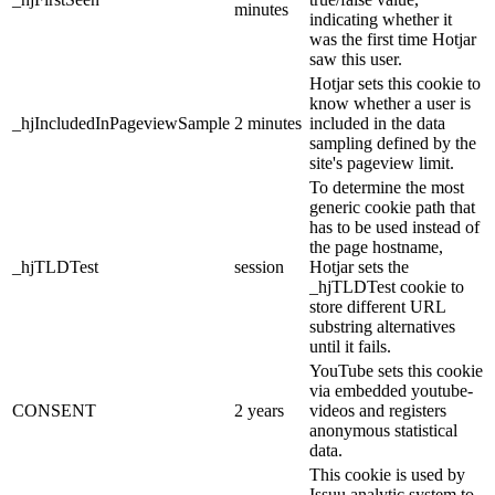
minutes
indicating whether it
was the first time Hotjar
saw this user.
Hotjar sets this cookie to
know whether a user is
_hjIncludedInPageviewSample
2 minutes
included in the data
sampling defined by the
site's pageview limit.
To determine the most
generic cookie path that
has to be used instead of
the page hostname,
_hjTLDTest
session
Hotjar sets the
_hjTLDTest cookie to
store different URL
substring alternatives
until it fails.
YouTube sets this cookie
via embedded youtube-
CONSENT
2 years
videos and registers
anonymous statistical
data.
This cookie is used by
Issuu analytic system to