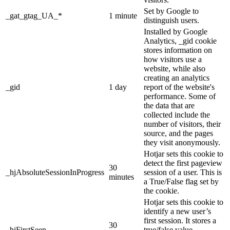
Set by Google to
_gat_gtag_UA_*
1 minute
distinguish users.
Installed by Google
Analytics, _gid cookie
stores information on
how visitors use a
website, while also
creating an analytics
_gid
1 day
report of the website's
performance. Some of
the data that are
collected include the
number of visitors, their
source, and the pages
they visit anonymously.
Hotjar sets this cookie to
detect the first pageview
30
_hjAbsoluteSessionInProgress
session of a user. This is
minutes
a True/False flag set by
the cookie.
Hotjar sets this cookie to
identify a new user’s
first session. It stores a
30
_hjFirstSeen
true/false value,