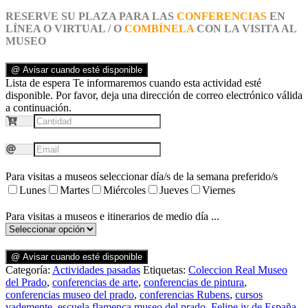
RESERVE SU PLAZA PARA LAS
CONFERENCIAS
EN
LÍNEA O VIRTUAL / O
COMBÍNELA
CON LA VISITA AL
MUSEO
@ Avisar cuando esté disponible
Lista de espera
Te informaremos cuando esta actividad esté
disponible. Por favor, deja una dirección de correo electrónico válida
a continuación.
Para visitas a museos seleccionar día/s de la semana preferido/s
Lunes
Martes
Miércoles
Jueves
Viernes
Para visitas a museos e itinerarios de medio día ...
@ Avisar cuando esté disponible
Categoría:
Actividades pasadas
Etiquetas:
Coleccion Real Museo
del Prado
,
conferencias de arte
,
conferencias de pintura
,
conferencias museo del prado
,
conferencias Rubens
,
cursos
vademente
,
escuela flamenca museo del prado
,
Felipe iv de España
,