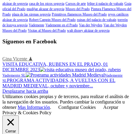
alcázar de segovia
casa de los picos segovia
Cursos de arte
felipe ii palacio de valsaín
Guia
oficial del Prado
mudéjar alcazar de segovia
Museo del Prado
Pintura Flamenca Museo del
Prado
plaza de las sirenas segovía
Primitivos flamencos Museo del Prado
reyes católicos
alcázar de segovia
Robert Campin Museo del Prado
ruinas del palacio de valsaín
torreón
de lozoya segovía
Vademente
Vademente en el Prado
Van der Weyden
Van der Weyden
Museo del Prado
Visitas al Museo del Prado
walt disney alcázar de segovia
Síguenos en Facebook
Gina Vicente ♟
VISITA EDUCATIVA, RUBENS EN EL PRADO, 01
DICIEMBRE 2023
Vademente SL
Vademente
PROGRAMA ACTIVIDADES, A VUELTAS CON EL
SL
MADRID MEDIEVAL, octubre y noviembre...
Desplazarse hacia arriba
Utilizamos cookies propias y de terceros, para realizar el análisis de
la navegación de los usuarios. Puedes cambiar la configuración u
obtener
Mas Información
.
Configurar Cookies
Aceptar
Privacy & Cookies Policy
Cerrar