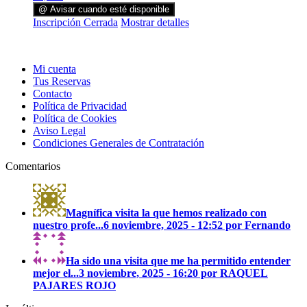
@ Avisar cuando esté disponible
Inscripción Cerrada
Mostrar detalles
Mi cuenta
Tus Reservas
Contacto
Política de Privacidad
Política de Cookies
Aviso Legal
Condiciones Generales de Contratación
Comentarios
Magnífica visita la que hemos realizado con
nuestro profe...
6 noviembre, 2025 - 12:52 por Fernando
Ha sido una visita que me ha permitido entender
mejor el...
3 noviembre, 2025 - 16:20 por RAQUEL
PAJARES ROJO