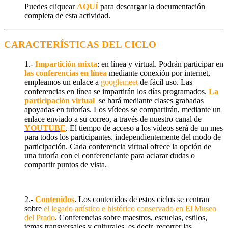
Puedes cliquear
AQUÍ
para descargar la documentación
completa de esta actividad.
CARACTERÍSTICAS DEL CICLO
1.-
Impartición mixta
: en línea y virtual. Podrán participar en
las conferencias en línea
mediante conexión por internet,
empleamos un enlace a
googlemeet
de fácil uso. Las
conferencias en línea se impartirán los días programados.
La
participación virtual
se hará mediante clases grabadas
apoyadas en tutorías. Los vídeos se compartirán, mediante un
enlace enviado a su correo, a través de nuestro canal de
YOUTUB
E
. El tiempo de acceso a los vídeos será de un mes
para todos los participantes. independientemente del modo de
participación. Cada conferencia virtual ofrece la opción de
una tutoría con el conferenciante para aclarar dudas o
compartir puntos de vista.
2.-
Contenidos
. Los contenidos de estos ciclos se centran
sobre
el legado artístico e histórico conservado en El Museo
del Prado
.
Conferencias sobre
maestros, escuelas, estilos,
temas transversales y culturale
s
, es decir, recorrer las