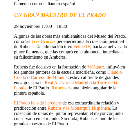
flamenco como italiano o español.
UN GRAN MAESTRO DE EL PRADO
29 noviembre/ 17:00 – 18:30
Algunas de las obras más emblemáticas del
Museo del Prado
,
como las
Tres Gracias
pertenecieron a la colección personal
de
Rubens
. Tal admiración tuvo
Felipe IV
, hacia aquel vasallo
pintor flamenco, que las compró en la almoneda inmediata a
su fallecimiento en Amberes.
Rubens fue decisivo en la formación de
Veláquez
, influyó en
los grandes pintores de la escuela madrileña, como
Claudio
Coello
o
Carreño de Miranda
, estuvo al frente de grandes
encargos para el
Real
Alcázar de Madrid
o
la
Torre de la
Parad
a
de El Pardo.
Rubens
es una piedra angular de la
pintura española
.
El Prado
ha sido heredero
de esa extraordinaria relación y
predilección entre
Rubens y la Monarquía Hispánica
. La
colección de obras del pintor representan
el mayor conjunto
conservado
en el mundo. Sin duda,
Rubens es uno de los
grandes maestros de El Prado
.