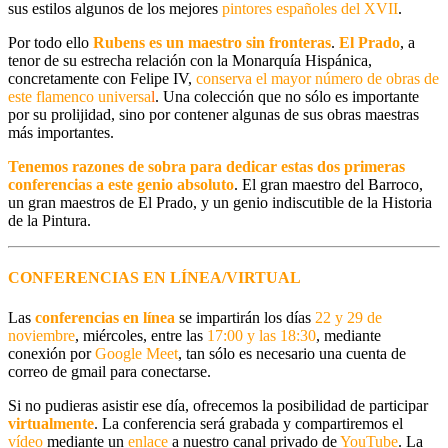
sus estilos algunos de los mejores
pintores españoles del XVII
.
Por todo ello
Rubens es un maestro sin fronteras
.
El Prado
, a
tenor de su estrecha relación con la Monarquía Hispánica,
concretamente con Felipe IV,
conserva el mayor número de obras de
este flamenco universa
l
. Una colección que no sólo es importante
por su prolijidad, sino por contener algunas de sus obras maestras
más importantes.
Tenemos razones de sobra para dedicar estas dos primeras
conferencias a este genio absoluto
. El gran maestro del Barroco,
un gran maestros de El Prado, y un genio indiscutible de la Historia
de la Pintura.
CONFERENCIAS EN LÍNEA/VIRTUAL
Las
conferencias en línea
se impartirán los días
22 y 29 de
noviembre
, miércoles, entre las
17:00 y las 18:30
, mediante
conexión por
Google Meet
, tan sólo es necesario una cuenta de
correo de gmail para conectarse.
Si no pudieras asistir ese día, ofrecemos la posibilidad de participar
virtualmente
. La conferencia será grabada y compartiremos el
vídeo
mediante un
enlace
a nuestro canal privado de
YouTube
. La