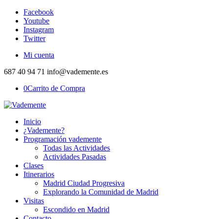
Facebook
Youtube
Instagram
Twitter
Mi cuenta
687 40 94 71 info@vademente.es
0
Carrito de Compra
Inicio
¿Vademente?
Programación vademente
Todas las Actividades
Actividades Pasadas
Clases
Itinerarios
Madrid Ciudad Progresiva
Explorando la Comunidad de Madrid
Visitas
Escondido en Madrid
Contacto