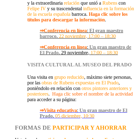
y la extraordinaria
relación
que unió a
Rubens
con
Felipe IV
y su trascendental
influencia en la formación
de la escuela española
barroca.
Haga clic sobre los
títulos para descargar la información
.
⇒Conferencia en línea
:
El gran maestro
barroco
.
22 noviembre, 17:00 – 18:30
⇒Conferencia en línea
:
Un gran maestro de
El Prado
. 29 noviembre,
17:00 – 18:30
V
ISITA CULTURAL AL MUSEO DEL PRADO
Una visita en
grupo reducido
, máximo siete personas,
por las
obras de Rubens expuestas en El Prado
,
poniéndolo en relación con
otros pintores anteriores y
posteriores
.
Haga clic sobre el nombre de la actividad
para acceder a su página:
⇒Visita educativa
:
Un gran maestro de El
Prado
.
05 diciembre, 10:30
FORMAS DE
PARTICIPAR Y AHORRAR