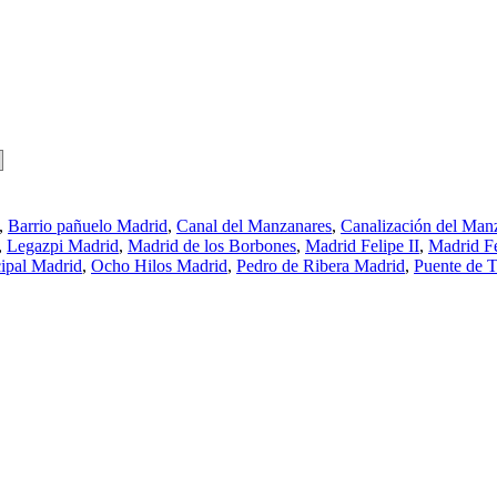
,
Barrio pañuelo Madrid
,
Canal del Manzanares
,
Canalización del Man
,
Legazpi Madrid
,
Madrid de los Borbones
,
Madrid Felipe II
,
Madrid Fe
ipal Madrid
,
Ocho Hilos Madrid
,
Pedro de Ribera Madrid
,
Puente de 