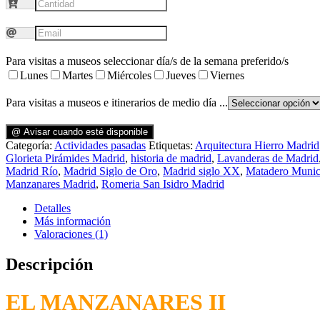
Para visitas a museos seleccionar día/s de la semana preferido/s
Lunes
Martes
Miércoles
Jueves
Viernes
Para visitas a museos e itinerarios de medio día ...
@ Avisar cuando esté disponible
Categoría:
Actividades pasadas
Etiquetas:
Arquitectura Hierro Madrid
Glorieta Pirámides Madrid
,
historia de madrid
,
Lavanderas de Madrid
Madrid Río
,
Madrid Siglo de Oro
,
Madrid siglo XX
,
Matadero Munic
Manzanares Madrid
,
Romeria San Isidro Madrid
Detalles
Más información
Valoraciones (1)
Descripción
EL MANZANARES II