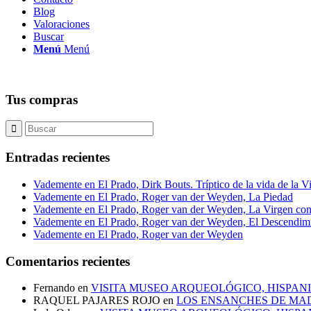
Blog
Valoraciones
Buscar
Menú
Menú
Tus compras
Entradas recientes
Vademente en El Prado, Dirk Bouts. Tríptico de la vida de la V
Vademente en El Prado, Roger van der Weyden, La Piedad
Vademente en El Prado, Roger van der Weyden, La Virgen con
Vademente en El Prado, Roger van der Weyden, El Descendim
Vademente en El Prado, Roger van der Weyden
Comentarios recientes
Fernando
en
VISITA MUSEO ARQUEOLÓGICO, HISPANI
RAQUEL PAJARES ROJO
en
LOS ENSANCHES DE MAD