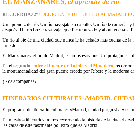
EL MANZANARES,
el aprendiz de río
RECORRIDO 2º
/ DEL PUENTE DE TOLEDO AL MATADER
Un aprendiz de río. Un río navegable a caballo. Un río de romerías y l
después. Un río breve y salvaje, que fue represado y ahora vuelve a flu
Un río al pie de una ciudad que nunca le ha echado más cuenta de la n
un lado.
El Manzanares, el río de Madrid, es todos esos ríos. Un protagonista d
En el
segundo
,
entre el Puente de Toledo y el Matadero
, recorrer
la monumentalidad del gran puente creado por Ribera y la moderna arq
¿Nos acompañas?
ITINERARIOS CULTURALES «MADRID, CIUDA
El programa de itinerario culturales «Madrid, ciudad progresiva» es un
En nuestros itinerarios iremos recorriendo la historia de la ciudad de
las caras de este fascinante poliedro que es Madrid.