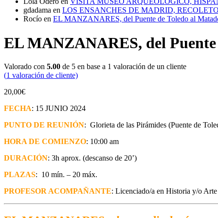
Lola Odero
en
VISITA MUSEO ARQUEOLÓGICO, HISPA
gdadama
en
LOS ENSANCHES DE MADRID, RECOLETOS
Rocío
en
EL MANZANARES, del Puente de Toledo al Matad
EL MANZANARES, del Puente d
Valorado con
5.00
de 5 en base a
1
valoración de un cliente
(
1
valoración de cliente)
20,00
€
FECHA
: 15 JUNIO 2024
PUNTO DE REUNIÓN
:
Glorieta de las Pirámides (Puente de Tole
HORA DE COMIENZO
: 10:00 am
DURACIÓN
: 3h aprox. (descanso de 20’)
PLAZAS
: 10 mín. – 20 máx.
PROFESOR ACOMPAÑANTE
: Licenciado/a en Historia y/o Arte