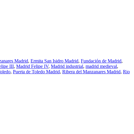
zanares Madrid
,
Ermita San Isidro Madrid
,
Fundación de Madrid
,
lipe III
,
Madrid Felipe IV
,
Madrid industrial
,
madrid medieval
,
Toledo
,
Puerta de Toledo Madrid
,
Ribera del Manzanares Madrid
,
Rio