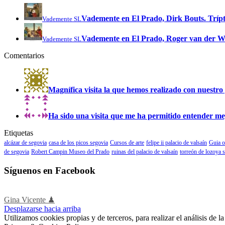
Vademente en El Prado, Dirk Bouts. Tríptic
Vademente SL
Vademente en El Prado, Roger van der W
Vademente SL
Comentarios
Magnífica visita la que hemos realizado con nuestro 
Ha sido una visita que me ha permitido entender mejo
Etiquetas
alcázar de segovia
casa de los picos segovia
Cursos de arte
felipe ii palacio de valsaín
Guia o
de segovia
Robert Campin Museo del Prado
ruinas del palacio de valsaín
torreón de lozoya 
Síguenos en Facebook
Gina Vicente ♟
Desplazarse hacia arriba
Utilizamos cookies propias y de terceros, para realizar el análisis de