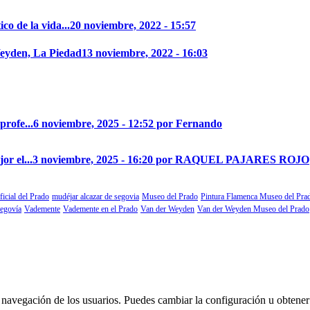
o de la vida...
20 noviembre, 2022 - 15:57
eyden, La Piedad
13 noviembre, 2022 - 16:03
profe...
6 noviembre, 2025 - 12:52 por Fernando
r el...
3 noviembre, 2025 - 16:20 por RAQUEL PAJARES ROJO
ficial del Prado
mudéjar alcazar de segovia
Museo del Prado
Pintura Flamenca Museo del Pra
segovía
Vademente
Vademente en el Prado
Van der Weyden
Van der Weyden Museo del Prado
 la navegación de los usuarios. Puedes cambiar la configuración u obtene