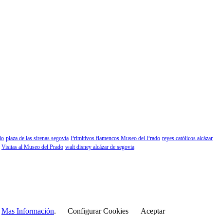
do
plaza de las sirenas segovía
Primitivos flamencos Museo del Prado
reyes católicos alcázar
Visitas al Museo del Prado
walt disney alcázar de segovia
r
Mas Información
.
Configurar Cookies
Aceptar