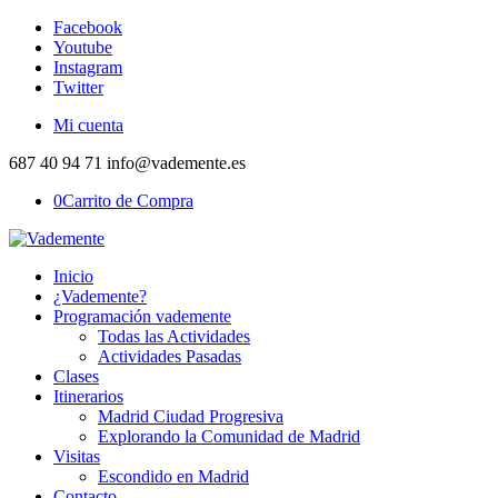
Facebook
Youtube
Instagram
Twitter
Mi cuenta
687 40 94 71 info@vademente.es
0
Carrito de Compra
Inicio
¿Vademente?
Programación vademente
Todas las Actividades
Actividades Pasadas
Clases
Itinerarios
Madrid Ciudad Progresiva
Explorando la Comunidad de Madrid
Visitas
Escondido en Madrid
Contacto