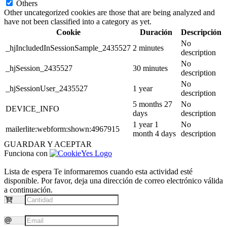
Others
Other uncategorized cookies are those that are being analyzed and
have not been classified into a category as yet.
Cookie
Duración
Descripción
No
_hjIncludedInSessionSample_2435527
2 minutes
description
No
_hjSession_2435527
30 minutes
description
No
_hjSessionUser_2435527
1 year
description
5 months 27
No
DEVICE_INFO
days
description
1 year 1
No
mailerlite:webform:shown:4967915
month 4 days
description
GUARDAR Y ACEPTAR
Funciona con
Lista de espera
Te informaremos cuando esta actividad esté
disponible. Por favor, deja una dirección de correo electrónico válida
a continuación.