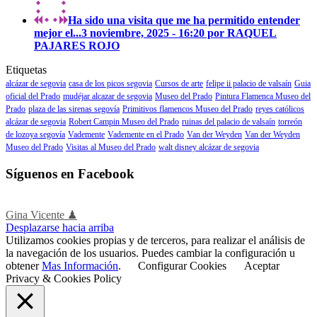
Ha sido una visita que me ha permitido entender
mejor el...
3 noviembre, 2025 - 16:20 por RAQUEL
PAJARES ROJO
Etiquetas
alcázar de segovia
casa de los picos segovia
Cursos de arte
felipe ii palacio de valsaín
Guia
oficial del Prado
mudéjar alcazar de segovia
Museo del Prado
Pintura Flamenca Museo del
Prado
plaza de las sirenas segovía
Primitivos flamencos Museo del Prado
reyes católicos
alcázar de segovia
Robert Campin Museo del Prado
ruinas del palacio de valsaín
torreón
de lozoya segovía
Vademente
Vademente en el Prado
Van der Weyden
Van der Weyden
Museo del Prado
Visitas al Museo del Prado
walt disney alcázar de segovia
Síguenos en Facebook
Gina Vicente ♟
Desplazarse hacia arriba
Utilizamos cookies propias y de terceros, para realizar el análisis de
la navegación de los usuarios. Puedes cambiar la configuración u
obtener
Mas Información
.
Configurar Cookies
Aceptar
Privacy & Cookies Policy