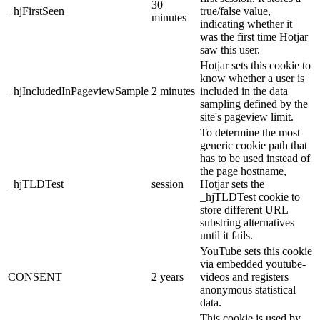
30
_hjFirstSeen
true/false value,
minutes
indicating whether it
was the first time Hotjar
saw this user.
Hotjar sets this cookie to
know whether a user is
_hjIncludedInPageviewSample
2 minutes
included in the data
sampling defined by the
site's pageview limit.
To determine the most
generic cookie path that
has to be used instead of
the page hostname,
_hjTLDTest
session
Hotjar sets the
_hjTLDTest cookie to
store different URL
substring alternatives
until it fails.
YouTube sets this cookie
via embedded youtube-
CONSENT
2 years
videos and registers
anonymous statistical
data.
This cookie is used by