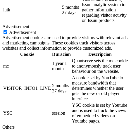
Issuu analytic system to
5 months
iutk
gather information
27 days
regarding visitor activity
on Issuu products.
Advertisement
Advertisement
Advertisement cookies are used to provide visitors with relevant ads
and marketing campaigns. These cookies track visitors across
websites and collect information to provide customized ads.
Cookie
Duración
Descripción
Quantserve sets the mc cookie
1 year 1
mc
to anonymously track user
month
behaviour on the website.
A cookie set by YouTube to
measure bandwidth that
5 months
VISITOR_INFO1_LIVE
determines whether the user
27 days
gets the new or old player
interface.
YSC cookie is set by Youtube
and is used to track the views
YSC
session
of embedded videos on
Youtube pages.
Others