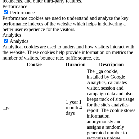
feedbacks, and other third-party features.
Performance
Performance
Performance cookies are used to understand and analyze the key
performance indexes of the website which helps in delivering a
better user experience for the visitors.
Analytics
Analytics
Analytical cookies are used to understand how visitors interact with
the website. These cookies help provide information on metrics the
number of visitors, bounce rate, traffic source, etc.
Cookie
Duración
Descripción
The _ga cookie,
installed by Google
Analytics, calculates
visitor, session and
campaign data and also
keeps track of site usage
1 year 1
for the site's analytics
_ga
month 4
report. The cookie stores
days
information
anonymously and
assigns a randomly
generated number to
recognize unique