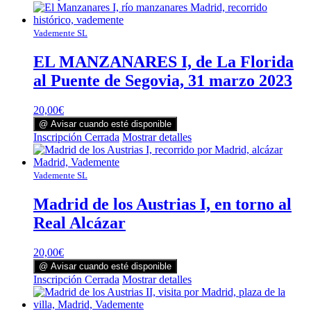
Vademente SL
EL MANZANARES I, de La Florida
al Puente de Segovia, 31 marzo 2023
20,00
€
@ Avisar cuando esté disponible
Inscripción Cerrada
Mostrar detalles
Vademente SL
Madrid de los Austrias I, en torno al
Real Alcázar
20,00
€
@ Avisar cuando esté disponible
Inscripción Cerrada
Mostrar detalles