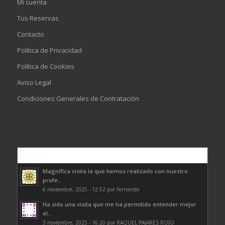
Mi cuenta
Tus Reservas
Contacto
Política de Privacidad
Política de Cookies
Aviso Legal
Condiciones Generales de Contratación
Comentarios
Magnífica visita la que hemos realizado con nuestro
profe...
6 noviembre, 2025 - 12:52 por Fernando
Ha sido una visita que me ha permitido entender mejor
el...
3 noviembre, 2025 - 16:20 por RAQUEL PAJARES ROJO