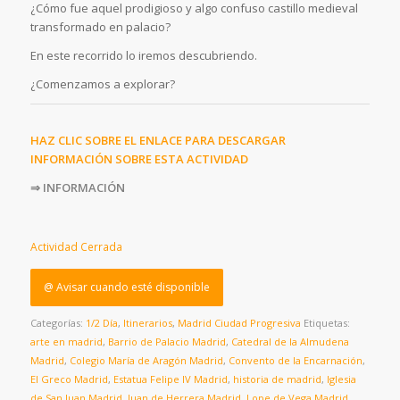
¿Cómo fue aquel prodigioso y algo confuso castillo medieval
transformado en palacio?
En este recorrido lo iremos descubriendo.
¿Comenzamos a explorar?
HAZ CLIC SOBRE EL ENLACE PARA DESCARGAR
INFORMACIÓN SOBRE ESTA ACTIVIDAD
⇒ INFORMACIÓN
Actividad Cerrada
@ Avisar cuando esté disponible
Categorías:
1/2 Día
,
Itinerarios
,
Madrid Ciudad Progresiva
Etiquetas:
arte en madrid
,
Barrio de Palacio Madrid
,
Catedral de la Almudena
Madrid
,
Colegio María de Aragón Madrid
,
Convento de la Encarnación
,
El Greco Madrid
,
Estatua Felipe IV Madrid
,
historia de madrid
,
Iglesia
de San Juan Madrid
,
Juan de Herrera Madrid
,
Lope de Vega Madrid
,