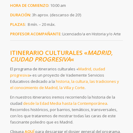
HORA DE COMIENZO
: 10:00 am
DURACIÓN
: 3h aprox. (descanso de 20’)
PLAZAS
: 8 mín. – 20 máx.
PROFESOR ACOMPAÑANTE
: Licenciado/a en Historia y/o Arte
ITINERARIO CULTURALES «
MADRID,
CIUDAD PROGRESIVA
«
El programa de itinerarios culturales «
Madrid, ciudad
progresiva
» es un proyecto de Vademente Servicios
Educativos dedicado a la
historia, la cultura, las tradiciones y
el conocimiento de Madrid, la Villa y Corte
.
En nuestros itinerarios iremos recorriendo la historia de la
ciudad
desde la Edad Media hasta la Contemporánea
.
Recorridos históricos, por barrios, temáticos, transversales,
con los que trataremos de mostrar todas las caras de este
fascinante poliedro que es Madrid.
Cliquea
AQUÍ
para descargar el dosier general del programa,