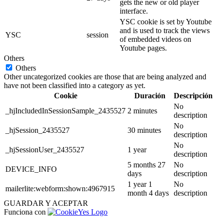
gets the new or old player
interface.
YSC cookie is set by Youtube
and is used to track the views
YSC
session
of embedded videos on
Youtube pages.
Others
Others
Other uncategorized cookies are those that are being analyzed and
have not been classified into a category as yet.
Cookie
Duración
Descripción
No
_hjIncludedInSessionSample_2435527
2 minutes
description
No
_hjSession_2435527
30 minutes
description
No
_hjSessionUser_2435527
1 year
description
5 months 27
No
DEVICE_INFO
days
description
1 year 1
No
mailerlite:webform:shown:4967915
month 4 days
description
GUARDAR Y ACEPTAR
Funciona con