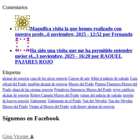
Comentarios
Magnífica visita la que hemos realizado con
nuestro profe...
6 noviembre, 2025 - 12:52 por Fernando
Ha sido una visita que me ha permitido entender
mejor el...
3 noviembre, 2025 - 16:20 por RAQUEL
PAJARES ROJO
Etiquetas
alcázar de segovia
casa de los picos segovia
Cursos de arte
felipe ii palacio de valsaín
Guia
oficial del Prado
mudéjar alcazar de segovia
Museo del Prado
Pintura Flamenca Museo del
Prado
plaza de las sirenas segovía
Primitivos flamencos Museo del Prado
reyes católicos
alcázar de segovia
Robert Campin Museo del Prado
ruinas del palacio de valsaín
torreón
de lozoya segovía
Vademente
Vademente en el Prado
Van der Weyden
Van der Weyden
Museo del Prado
Visitas al Museo del Prado
walt disney alcázar de segovia
Síguenos en Facebook
Gina Vicente ♟