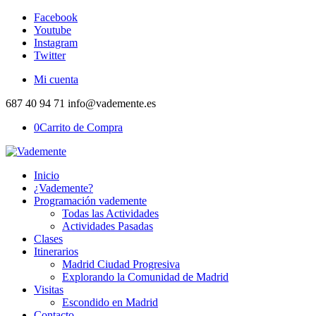
Facebook
Youtube
Instagram
Twitter
Mi cuenta
687 40 94 71 info@vademente.es
0
Carrito de Compra
Inicio
¿Vademente?
Programación vademente
Todas las Actividades
Actividades Pasadas
Clases
Itinerarios
Madrid Ciudad Progresiva
Explorando la Comunidad de Madrid
Visitas
Escondido en Madrid
Contacto