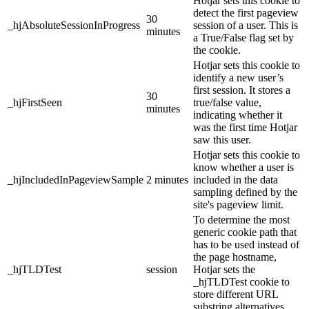
Hotjar sets this cookie to
detect the first pageview
30
_hjAbsoluteSessionInProgress
session of a user. This is
minutes
a True/False flag set by
the cookie.
Hotjar sets this cookie to
identify a new user’s
first session. It stores a
30
_hjFirstSeen
true/false value,
minutes
indicating whether it
was the first time Hotjar
saw this user.
Hotjar sets this cookie to
know whether a user is
_hjIncludedInPageviewSample
2 minutes
included in the data
sampling defined by the
site's pageview limit.
To determine the most
generic cookie path that
has to be used instead of
the page hostname,
_hjTLDTest
session
Hotjar sets the
_hjTLDTest cookie to
store different URL
substring alternatives