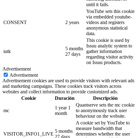
until it fails.
YouTube sets this cookie
via embedded youtube-
CONSENT
2 years
videos and registers
anonymous statistical
data.
This cookie is used by
Issuu analytic system to
5 months
iutk
gather information
27 days
regarding visitor activity
on Issuu products.
Advertisement
Advertisement
Advertisement cookies are used to provide visitors with relevant ads
and marketing campaigns. These cookies track visitors across
websites and collect information to provide customized ads.
Cookie
Duración
Descripción
Quantserve sets the mc cookie
1 year 1
mc
to anonymously track user
month
behaviour on the website.
A cookie set by YouTube to
measure bandwidth that
5 months
VISITOR_INFO1_LIVE
determines whether the user
27 days