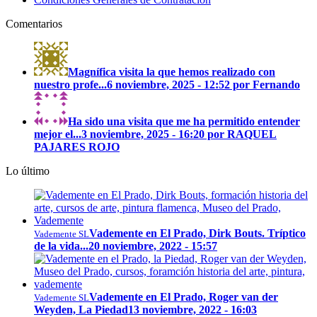
Comentarios
Magnífica visita la que hemos realizado con
nuestro profe...
6 noviembre, 2025 - 12:52 por Fernando
Ha sido una visita que me ha permitido entender
mejor el...
3 noviembre, 2025 - 16:20 por RAQUEL
PAJARES ROJO
Lo último
Vademente en El Prado, Dirk Bouts. Tríptico
Vademente SL
de la vida...
20 noviembre, 2022 - 15:57
Vademente en El Prado, Roger van der
Vademente SL
Weyden, La Piedad
13 noviembre, 2022 - 16:03