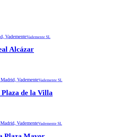
Vademente SL
eal Alcázar
Vademente SL
 Plaza de la Villa
Vademente SL
 la Plaza Mayor