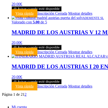
20,00
€
@ Avisar cuando esté disponible
Vista rápida
Inscripción Cerrada
Mostrar detalles
VADEMENTE SL
Valorado con
5.00
de 5
MADRID DE LOS AUSTRIAS V 12 M
20,00
€
@ Avisar cuando esté disponible
Vista rápida
Inscripción Cerrada
Mostrar detalles
V
MADRID DE LOS AUSTRIAS I 20 E
20,00
€
@ Avisar cuando esté disponible
Vista rápida
Inscripción Cerrada
Mostrar detalles
Página 1 de 2
1
2
Mi cuenta