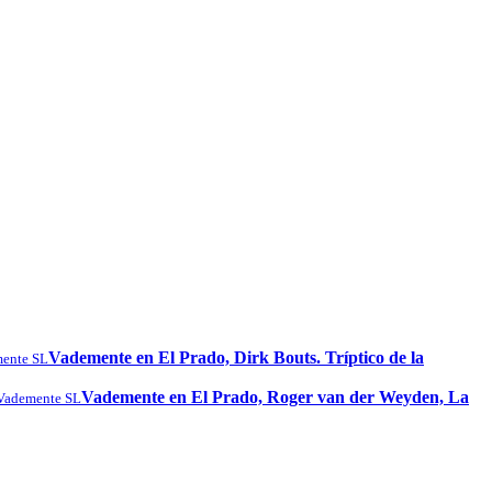
Vademente en El Prado, Dirk Bouts. Tríptico de la
ente SL
Vademente en El Prado, Roger van der Weyden, La
Vademente SL