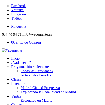
Facebook
Youtube
Instagram
Twitter
Mi cuenta
687 40 94 71 info@vademente.es
0
Carrito de Compra
Inicio
¿Vademente?
Programación vademente
Todas las Actividades
Actividades Pasadas
Clases
Itinerarios
Madrid Ciudad Progresiva
Explorando la Comunidad de Madrid
Visitas
Escondido en Madrid
Contacto