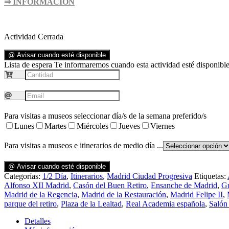
⇒ INFORMACIÓN
Actividad Cerrada
@ Avisar cuando esté disponible
Lista de espera
Te informaremos cuando esta actividad esté disponible.
Para visitas a museos seleccionar día/s de la semana preferido/s
Lunes
Martes
Miércoles
Jueves
Viernes
Para visitas a museos e itinerarios de medio día ...
@ Avisar cuando esté disponible
Categorías:
1/2 Día
,
Itinerarios
,
Madrid Ciudad Progresiva
Etiquetas:
Alfonso XII Madrid
,
Casón del Buen Retiro
,
Ensanche de Madrid
,
Gu
Madrid de la Regencia
,
Madrid de la Restauración
,
Madrid Felipe II
,
parque del retiro
,
Plaza de la Lealtad
,
Real Academia española
,
Salón
Detalles