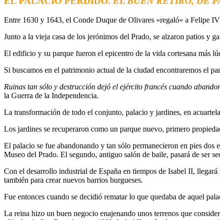
EL PALACIO PERDIDO.
EL BUEN RETIRO, DE P
Entre 1630 y 1643, el Conde Duque de Olivares «regaló» a Felipe IV u
Junto a la vieja casa de los jerónimos del Prado, se alzaron patios y gal
El edificio y su parque fueron el epicentro de la vida cortesana más lú
Si buscamos en el patrimonio actual de la ciudad encontraremos el par
Ruinas tan sólo y destrucción dejó el ejército francés cuando abando
la Guerra de la Independencia.
La transformación de todo el conjunto, palacio y jardines, en acuartelam
Los jardines se recuperaron como un parque nuevo, primero propiedad 
El palacio se fue abandonando y tan sólo permanecieron en pies dos el
Museo del Prado. El segundo, antiguo salón de baile, pasará de ser se
Con el desarrollo industrial de España en tiempos de Isabel II, llega
también para crear nuevos barrios burgueses.
Fue entonces cuando se decidió rematar lo que quedaba de aquel palac
La reina hizo un buen negocio enajenando unos terrenos que considerab