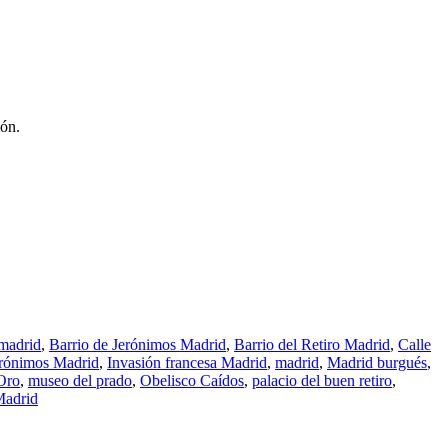
ión.
 madrid
,
Barrio de Jerónimos Madrid
,
Barrio del Retiro Madrid
,
Calle
Jerónimos Madrid
,
Invasión francesa Madrid
,
madrid
,
Madrid burgués
,
Oro
,
museo del prado
,
Obelisco Caídos
,
palacio del buen retiro
,
Madrid