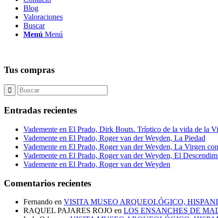
Blog
Valoraciones
Buscar
Menú
Menú
Tus compras
Entradas recientes
Vademente en El Prado, Dirk Bouts. Tríptico de la vida de la V
Vademente en El Prado, Roger van der Weyden, La Piedad
Vademente en El Prado, Roger van der Weyden, La Virgen con
Vademente en El Prado, Roger van der Weyden, El Descendim
Vademente en El Prado, Roger van der Weyden
Comentarios recientes
Fernando
en
VISITA MUSEO ARQUEOLÓGICO, HISPANI
RAQUEL PAJARES ROJO
en
LOS ENSANCHES DE MAD