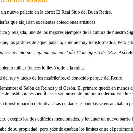
ALACIO A BARRIO
n nuevo palacio en la corte: El Real Sitio del Buen Retiro.
erías que alojarían excelentes colecciones artísticas.
dica y relajada, uno de los mejores ejemplos de la cultura de nuestro Si
que, los jardines de aquel palacio, aunque muy transformados. Pero ¿dón
nó este recinto por capitulación en el día 14 de agosto de 1812
. Así re
iento militar francés lo llevó todo a la ruina.
del rey y luego de los madrileños, el conocido parque del Retiro.
ementos: el Salón de Reinos y el Casón. El primero quedó en manos del 
de de instituciones científicas a ser museo de pintura moderna. Finalme
rá su transformación definitiva. Las ciudades españolas se ensanchaban 
io, excepto los dos edificios mencionados, y levantar un nuevo barrio 
a de su propiedad, pero ¿dónde estaban los límites entre el patrimonio 