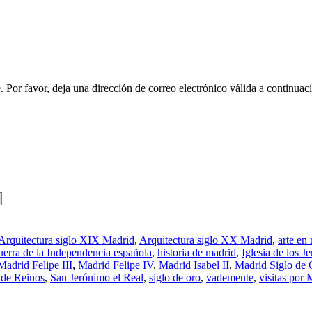
 Por favor, deja una dirección de correo electrónico válida a continuac
Arquitectura siglo XIX Madrid
,
Arquitectura siglo XX Madrid
,
arte en
erra de la Independencia española
,
historia de madrid
,
Iglesia de los 
Madrid Felipe III
,
Madrid Felipe IV
,
Madrid Isabel II
,
Madrid Siglo de 
 de Reinos
,
San Jerónimo el Real
,
siglo de oro
,
vademente
,
visitas por 