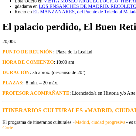
Lola Odero
en
VISITA MUSEO ARQUEOLÓGICO, HISPA
gdadama
en
LOS ENSANCHES DE MADRID, RECOLETOS
Rocío
en
EL MANZANARES, del Puente de Toledo al Matad
El palacio perdido, El Buen Ret
20,00
€
PUNTO DE REUNIÓN
: Plaza de la Lealtad
HORA DE COMIENZO
: 10:00 am
DURACIÓN
: 3h aprox. (descanso de 20’)
PLAZAS
: 8 mín. – 20 máx.
PROFESOR ACOMPAÑANTE
: Licenciado/a en Historia y/o Arte
ITINERARIOS CULTURALES «MADRID, CIUDA
El programa de itinerarios culturales «
Madrid, ciudad progresiva
» es 
Corte
.