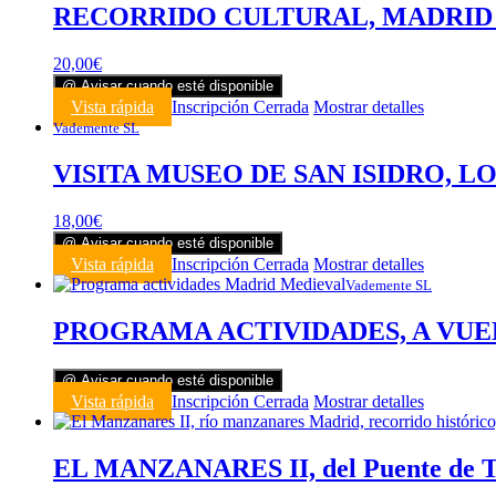
RECORRIDO CULTURAL, MADRID ME
20,00
€
@ Avisar cuando esté disponible
Vista rápida
Inscripción Cerrada
Mostrar detalles
Vademente SL
VISITA MUSEO DE SAN ISIDRO, L
18,00
€
@ Avisar cuando esté disponible
Vista rápida
Inscripción Cerrada
Mostrar detalles
Vademente SL
PROGRAMA ACTIVIDADES, A VUELT
@ Avisar cuando esté disponible
Vista rápida
Inscripción Cerrada
Mostrar detalles
EL MANZANARES II, del Puente de Tol