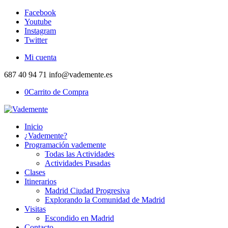
Facebook
Youtube
Instagram
Twitter
Mi cuenta
687 40 94 71 info@vademente.es
0
Carrito de Compra
Inicio
¿Vademente?
Programación vademente
Todas las Actividades
Actividades Pasadas
Clases
Itinerarios
Madrid Ciudad Progresiva
Explorando la Comunidad de Madrid
Visitas
Escondido en Madrid
Contacto