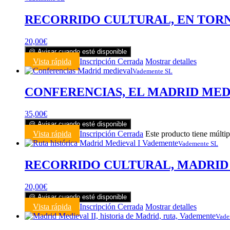
RECORRIDO CULTURAL, EN TORNO 
20,00
€
@ Avisar cuando esté disponible
Vista rápida
Inscripción Cerrada
Mostrar detalles
Vademente SL
CONFERENCIAS, EL MADRID MEDIE
35,00
€
@ Avisar cuando esté disponible
Vista rápida
Inscripción Cerrada
Este producto tiene múltip
Vademente SL
RECORRIDO CULTURAL, MADRID ME
20,00
€
@ Avisar cuando esté disponible
Vista rápida
Inscripción Cerrada
Mostrar detalles
Vade