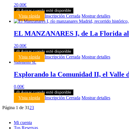
20,00
€
@ Avisar cuando esté disponible
Vista rápida
Inscripción Cerrada
Mostrar detalles
EL MANZANARES I, de La Florida al P
20,00
€
@ Avisar cuando esté disponible
Vista rápida
Inscripción Cerrada
Mostrar detalles
Vademente SL
Explorando la Comunidad II, el Valle 
0,00
€
@ Avisar cuando esté disponible
Vista rápida
Inscripción Cerrada
Mostrar detalles
Página 1 de 3
1
2
3
Mi cuenta
Tus Reservas