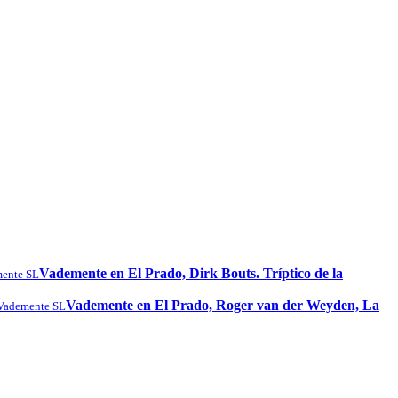
Vademente en El Prado, Dirk Bouts. Tríptico de la
ente SL
Vademente en El Prado, Roger van der Weyden, La
Vademente SL