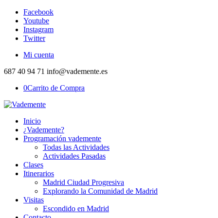
Facebook
Youtube
Instagram
Twitter
Mi cuenta
687 40 94 71 info@vademente.es
0
Carrito de Compra
Inicio
¿Vademente?
Programación vademente
Todas las Actividades
Actividades Pasadas
Clases
Itinerarios
Madrid Ciudad Progresiva
Explorando la Comunidad de Madrid
Visitas
Escondido en Madrid
Contacto