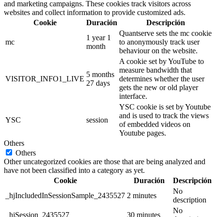
and marketing campaigns. These cookies track visitors across
websites and collect information to provide customized ads.
Cookie
Duración
Descripción
Quantserve sets the mc cookie
1 year 1
mc
to anonymously track user
month
behaviour on the website.
A cookie set by YouTube to
measure bandwidth that
5 months
VISITOR_INFO1_LIVE
determines whether the user
27 days
gets the new or old player
interface.
YSC cookie is set by Youtube
and is used to track the views
YSC
session
of embedded videos on
Youtube pages.
Others
Others
Other uncategorized cookies are those that are being analyzed and
have not been classified into a category as yet.
Cookie
Duración
Descripción
No
_hjIncludedInSessionSample_2435527
2 minutes
description
No
_hjSession_2435527
30 minutes