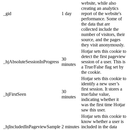
website, while also
creating an analytics
_gid
1 day
report of the website's
performance. Some of
the data that are
collected include the
number of visitors, their
source, and the pages
they visit anonymously.
Hotjar sets this cookie to
detect the first pageview
30
_hjAbsoluteSessionInProgress
session of a user. This is
minutes
a True/False flag set by
the cookie.
Hotjar sets this cookie to
identify a new user’s
first session. It stores a
30
_hjFirstSeen
true/false value,
minutes
indicating whether it
was the first time Hotjar
saw this user.
Hotjar sets this cookie to
know whether a user is
_hjIncludedInPageviewSample
2 minutes
included in the data