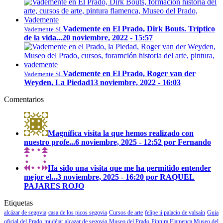
Vademente en El Prado, Dirk Bouts. Tríptico
Vademente SL
de la vida...
20 noviembre, 2022 - 15:57
Vademente en El Prado, Roger van der
Vademente SL
Weyden, La Piedad
13 noviembre, 2022 - 16:03
Comentarios
Magnífica visita la que hemos realizado con
nuestro profe...
6 noviembre, 2025 - 12:52 por Fernando
Ha sido una visita que me ha permitido entender
mejor el...
3 noviembre, 2025 - 16:20 por RAQUEL
PAJARES ROJO
Etiquetas
alcázar de segovia
casa de los picos segovia
Cursos de arte
felipe ii palacio de valsaín
Guia
oficial del Prado
mudéjar alcazar de segovia
Museo del Prado
Pintura Flamenca Museo del