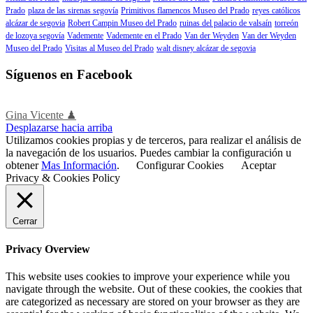
Prado
plaza de las sirenas segovía
Primitivos flamencos Museo del Prado
reyes católicos
alcázar de segovia
Robert Campin Museo del Prado
ruinas del palacio de valsaín
torreón
de lozoya segovía
Vademente
Vademente en el Prado
Van der Weyden
Van der Weyden
Museo del Prado
Visitas al Museo del Prado
walt disney alcázar de segovia
Síguenos en Facebook
Gina Vicente ♟
Desplazarse hacia arriba
Utilizamos cookies propias y de terceros, para realizar el análisis de
la navegación de los usuarios. Puedes cambiar la configuración u
obtener
Mas Información
.
Configurar Cookies
Aceptar
Privacy & Cookies Policy
Cerrar
Privacy Overview
This website uses cookies to improve your experience while you
navigate through the website. Out of these cookies, the cookies that
are categorized as necessary are stored on your browser as they are