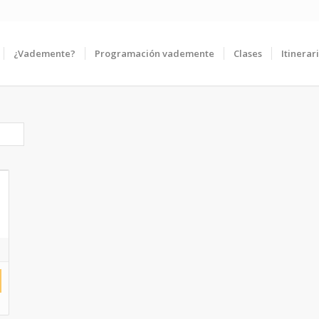
¿Vademente?
Programación vademente
Clases
Itinerar