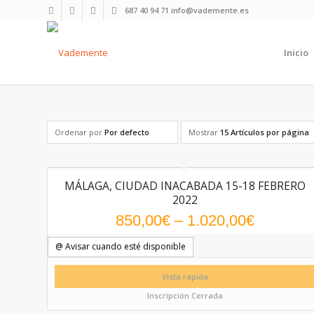
687 40 94 71 info@vademente.es
Inicio
Ordenar por
Por defecto
Mostrar
15 Artículos por página
MÁLAGA, CIUDAD INACABADA 15-18 FEBRERO
5.00
2022
850,00
€
–
1.020,00
€
@ Avisar cuando esté disponible
Vista rápida
Inscripción Cerrada