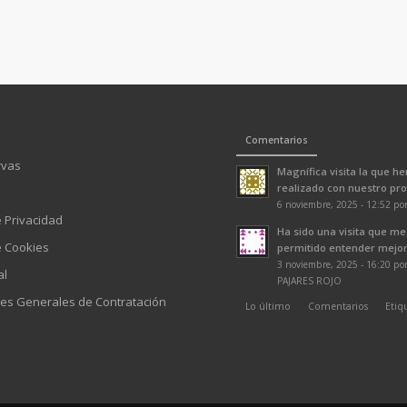
Comentarios
rvas
Magnífica visita la que h
realizado con nuestro prof
6 noviembre, 2025 - 12:52 po
e Privacidad
Ha sido una visita que me
e Cookies
permitido entender mejor 
3 noviembre, 2025 - 16:20 p
al
PAJARES ROJO
es Generales de Contratación
Lo último
Comentarios
Etiq