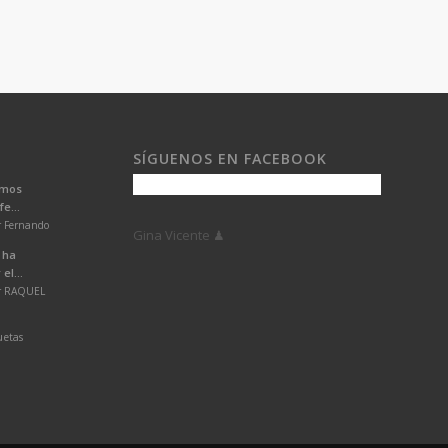
SÍGUENOS EN FACEBOOK
emos
e...
r Fernando
Gina Vicente ♟
 ha
el...
or RAQUEL
uetas