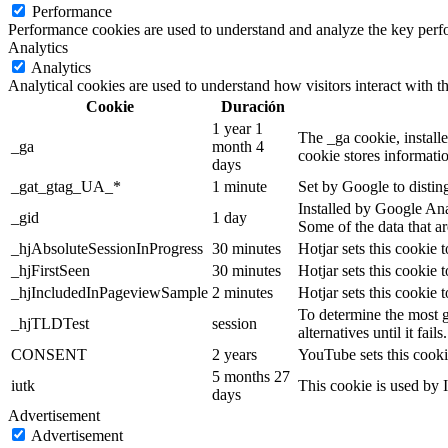
Performance
Performance cookies are used to understand and analyze the key perfor
Analytics
Analytics
Analytical cookies are used to understand how visitors interact with th
Cookie
Duración
1 year 1
The _ga cookie, installe
_ga
month 4
cookie stores informati
days
_gat_gtag_UA_*
1 minute
Set by Google to distin
Installed by Google Anal
_gid
1 day
Some of the data that ar
_hjAbsoluteSessionInProgress
30 minutes
Hotjar sets this cookie t
_hjFirstSeen
30 minutes
Hotjar sets this cookie t
_hjIncludedInPageviewSample
2 minutes
Hotjar sets this cookie 
To determine the most g
_hjTLDTest
session
alternatives until it fails.
CONSENT
2 years
YouTube sets this cooki
5 months 27
iutk
This cookie is used by I
days
Advertisement
Advertisement