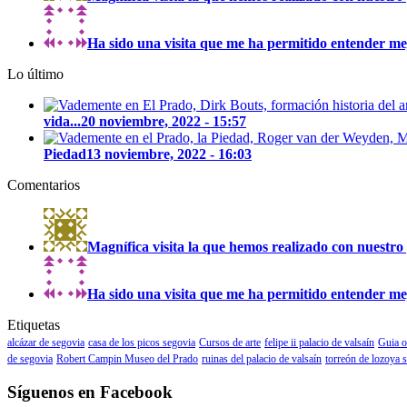
Ha sido una visita que me ha permitido entender mejo
Lo último
vida...
20 noviembre, 2022 - 15:57
Piedad
13 noviembre, 2022 - 16:03
Comentarios
Magnífica visita la que hemos realizado con nuestro 
Ha sido una visita que me ha permitido entender mejo
Etiquetas
alcázar de segovia
casa de los picos segovia
Cursos de arte
felipe ii palacio de valsaín
Guia o
de segovia
Robert Campin Museo del Prado
ruinas del palacio de valsaín
torreón de lozoya 
Síguenos en Facebook