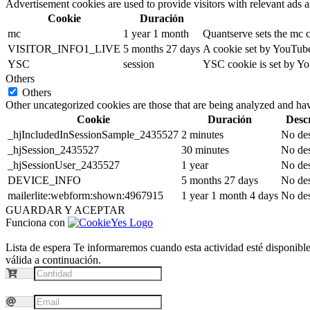
Advertisement cookies are used to provide visitors with relevant ads 
Cookie
Duración
mc
1 year 1 month
Quantserve sets the mc 
VISITOR_INFO1_LIVE
5 months 27 days
A cookie set by YouTube 
YSC
session
YSC cookie is set by Yo
Others
Others
Other uncategorized cookies are those that are being analyzed and have
Cookie
Duración
Desc
_hjIncludedInSessionSample_2435527
2 minutes
No des
_hjSession_2435527
30 minutes
No des
_hjSessionUser_2435527
1 year
No des
DEVICE_INFO
5 months 27 days
No des
mailerlite:webform:shown:4967915
1 year 1 month 4 days
No des
GUARDAR Y ACEPTAR
Funciona con
Lista de espera
Te informaremos cuando esta actividad esté disponible.
válida a continuación.