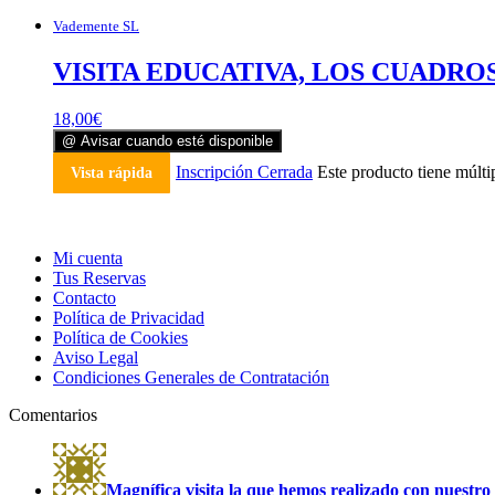
Vademente SL
VISITA EDUCATIVA, LOS CUADROS 
18,00
€
@ Avisar cuando esté disponible
Inscripción Cerrada
Este producto tiene múlti
Vista rápida
Mi cuenta
Tus Reservas
Contacto
Política de Privacidad
Política de Cookies
Aviso Legal
Condiciones Generales de Contratación
Comentarios
Magnífica visita la que hemos realizado con nuestro 