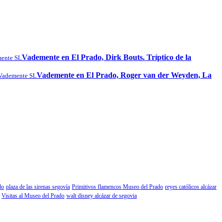
Vademente en El Prado, Dirk Bouts. Tríptico de la
ente SL
Vademente en El Prado, Roger van der Weyden, La
Vademente SL
do
plaza de las sirenas segovía
Primitivos flamencos Museo del Prado
reyes católicos alcázar
Visitas al Museo del Prado
walt disney alcázar de segovia