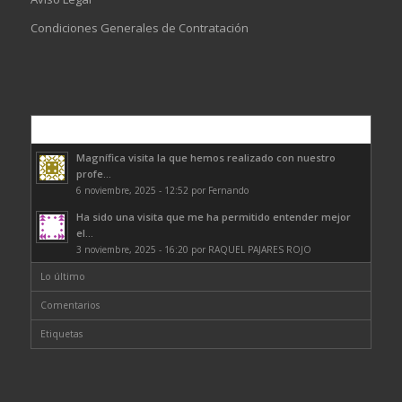
Condiciones Generales de Contratación
Comentarios
Magnífica visita la que hemos realizado con nuestro
profe...
6 noviembre, 2025 - 12:52 por Fernando
Ha sido una visita que me ha permitido entender mejor
el...
3 noviembre, 2025 - 16:20 por RAQUEL PAJARES ROJO
Lo último
Comentarios
Etiquetas