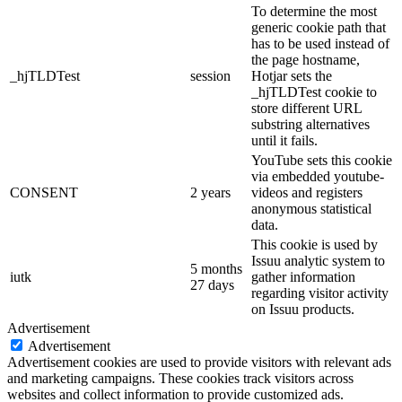
To determine the most
generic cookie path that
has to be used instead of
the page hostname,
_hjTLDTest
session
Hotjar sets the
_hjTLDTest cookie to
store different URL
substring alternatives
until it fails.
YouTube sets this cookie
via embedded youtube-
CONSENT
2 years
videos and registers
anonymous statistical
data.
This cookie is used by
Issuu analytic system to
5 months
iutk
gather information
27 days
regarding visitor activity
on Issuu products.
Advertisement
Advertisement
Advertisement cookies are used to provide visitors with relevant ads
and marketing campaigns. These cookies track visitors across
websites and collect information to provide customized ads.