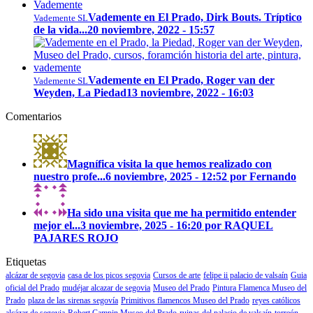
Vademente en El Prado, Dirk Bouts. Tríptico
Vademente SL
de la vida...
20 noviembre, 2022 - 15:57
Vademente en El Prado, Roger van der
Vademente SL
Weyden, La Piedad
13 noviembre, 2022 - 16:03
Comentarios
Magnífica visita la que hemos realizado con
nuestro profe...
6 noviembre, 2025 - 12:52 por Fernando
Ha sido una visita que me ha permitido entender
mejor el...
3 noviembre, 2025 - 16:20 por RAQUEL
PAJARES ROJO
Etiquetas
alcázar de segovia
casa de los picos segovia
Cursos de arte
felipe ii palacio de valsaín
Guia
oficial del Prado
mudéjar alcazar de segovia
Museo del Prado
Pintura Flamenca Museo del
Prado
plaza de las sirenas segovía
Primitivos flamencos Museo del Prado
reyes católicos
alcázar de segovia
Robert Campin Museo del Prado
ruinas del palacio de valsaín
torreón