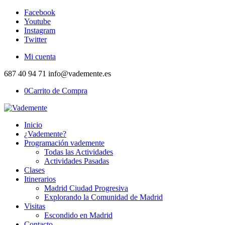
Facebook
Youtube
Instagram
Twitter
Mi cuenta
687 40 94 71 info@vademente.es
0
Carrito de Compra
Inicio
¿Vademente?
Programación vademente
Todas las Actividades
Actividades Pasadas
Clases
Itinerarios
Madrid Ciudad Progresiva
Explorando la Comunidad de Madrid
Visitas
Escondido en Madrid
Contacto