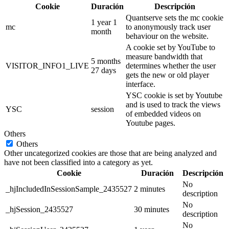
Cookie
Duración
Descripción
Quantserve sets the mc cookie
1 year 1
mc
to anonymously track user
month
behaviour on the website.
A cookie set by YouTube to
measure bandwidth that
5 months
VISITOR_INFO1_LIVE
determines whether the user
27 days
gets the new or old player
interface.
YSC cookie is set by Youtube
and is used to track the views
YSC
session
of embedded videos on
Youtube pages.
Others
Others
Other uncategorized cookies are those that are being analyzed and
have not been classified into a category as yet.
Cookie
Duración
Descripción
No
_hjIncludedInSessionSample_2435527
2 minutes
description
No
_hjSession_2435527
30 minutes
description
No