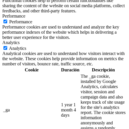
Functional cookies help to perform certain functionalities like
sharing the content of the website on social media platforms, collect
feedbacks, and other third-party features.
Performance
Performance
Performance cookies are used to understand and analyze the key
performance indexes of the website which helps in delivering a
better user experience for the visitors.
Analytics
Analytics
Analytical cookies are used to understand how visitors interact with
the website. These cookies help provide information on metrics the
number of visitors, bounce rate, traffic source, etc.
Cookie
Duración
Descripción
The _ga cookie,
installed by Google
Analytics, calculates
visitor, session and
campaign data and also
keeps track of site usage
1 year 1
for the site's analytics
_ga
month 4
report. The cookie stores
days
information
anonymously and
assigns a randomly