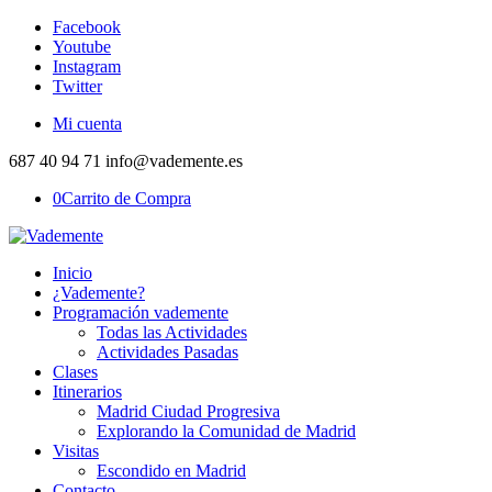
Facebook
Youtube
Instagram
Twitter
Mi cuenta
687 40 94 71 info@vademente.es
0
Carrito de Compra
Inicio
¿Vademente?
Programación vademente
Todas las Actividades
Actividades Pasadas
Clases
Itinerarios
Madrid Ciudad Progresiva
Explorando la Comunidad de Madrid
Visitas
Escondido en Madrid
Contacto