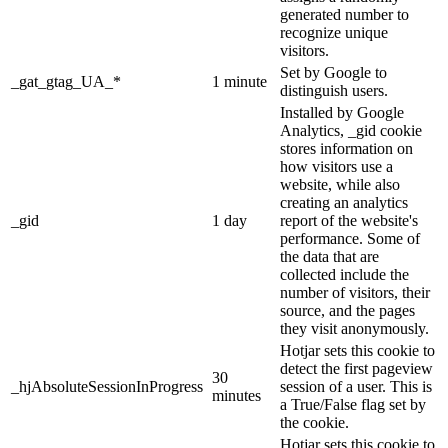
generated number to
recognize unique
visitors.
Set by Google to
_gat_gtag_UA_*
1 minute
distinguish users.
Installed by Google
Analytics, _gid cookie
stores information on
how visitors use a
website, while also
creating an analytics
_gid
1 day
report of the website's
performance. Some of
the data that are
collected include the
number of visitors, their
source, and the pages
they visit anonymously.
Hotjar sets this cookie to
detect the first pageview
30
_hjAbsoluteSessionInProgress
session of a user. This is
minutes
a True/False flag set by
the cookie.
Hotjar sets this cookie to