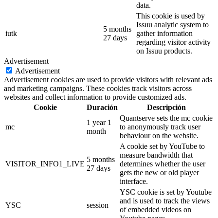
data.
This cookie is used by
Issuu analytic system to
5 months
iutk
gather information
27 days
regarding visitor activity
on Issuu products.
Advertisement
Advertisement
Advertisement cookies are used to provide visitors with relevant ads
and marketing campaigns. These cookies track visitors across
websites and collect information to provide customized ads.
Cookie
Duración
Descripción
Quantserve sets the mc cookie
1 year 1
mc
to anonymously track user
month
behaviour on the website.
A cookie set by YouTube to
measure bandwidth that
5 months
VISITOR_INFO1_LIVE
determines whether the user
27 days
gets the new or old player
interface.
YSC cookie is set by Youtube
and is used to track the views
YSC
session
of embedded videos on