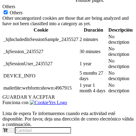
Youtube pages.
Others
Others
Other uncategorized cookies are those that are being analyzed and
have not been classified into a category as yet.
Cookie
Duración
Descripción
No
_hjIncludedInSessionSample_2435527
2 minutes
description
No
_hjSession_2435527
30 minutes
description
No
_hjSessionUser_2435527
1 year
description
5 months 27
No
DEVICE_INFO
days
description
1 year 1
No
mailerlite:webform:shown:4967915
month 4 days
description
GUARDAR Y ACEPTAR
Funciona con
Lista de espera
Te informaremos cuando esta actividad esté
disponible. Por favor, deja una dirección de correo electrónico válida
a continuación.