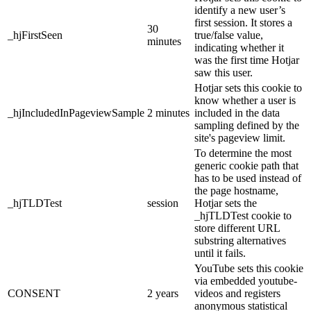
identify a new user’s
first session. It stores a
30
_hjFirstSeen
true/false value,
minutes
indicating whether it
was the first time Hotjar
saw this user.
Hotjar sets this cookie to
know whether a user is
_hjIncludedInPageviewSample
2 minutes
included in the data
sampling defined by the
site's pageview limit.
To determine the most
generic cookie path that
has to be used instead of
the page hostname,
_hjTLDTest
session
Hotjar sets the
_hjTLDTest cookie to
store different URL
substring alternatives
until it fails.
YouTube sets this cookie
via embedded youtube-
CONSENT
2 years
videos and registers
anonymous statistical