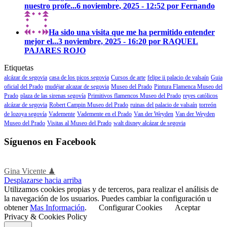
nuestro profe...
6 noviembre, 2025 - 12:52 por Fernando
Ha sido una visita que me ha permitido entender
mejor el...
3 noviembre, 2025 - 16:20 por RAQUEL
PAJARES ROJO
Etiquetas
alcázar de segovia
casa de los picos segovia
Cursos de arte
felipe ii palacio de valsaín
Guia
oficial del Prado
mudéjar alcazar de segovia
Museo del Prado
Pintura Flamenca Museo del
Prado
plaza de las sirenas segovía
Primitivos flamencos Museo del Prado
reyes católicos
alcázar de segovia
Robert Campin Museo del Prado
ruinas del palacio de valsaín
torreón
de lozoya segovía
Vademente
Vademente en el Prado
Van der Weyden
Van der Weyden
Museo del Prado
Visitas al Museo del Prado
walt disney alcázar de segovia
Síguenos en Facebook
Gina Vicente ♟
Desplazarse hacia arriba
Utilizamos cookies propias y de terceros, para realizar el análisis de
la navegación de los usuarios. Puedes cambiar la configuración u
obtener
Mas Información
.
Configurar Cookies
Aceptar
Privacy & Cookies Policy