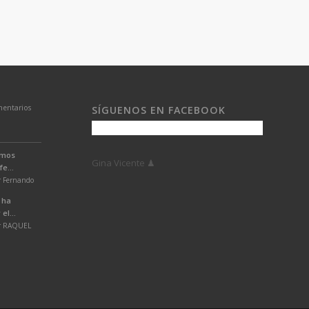
entarios
SÍGUENOS EN FACEBOOK
emos
Gina Vicente ♟
e...
r Fernando
 ha
el...
or RAQUEL