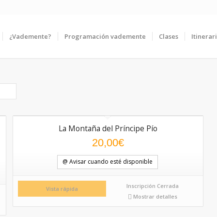
¿Vademente?
Programación vademente
Clases
Itinerar
La Montaña del Príncipe Pío
20,00
€
@ Avisar cuando esté disponible
Inscripción Cerrada
Vista rápida
Mostrar detalles