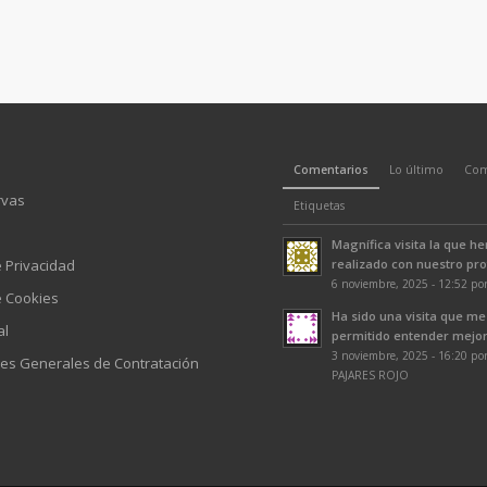
Comentarios
Lo último
Com
rvas
Etiquetas
Magnífica visita la que h
e Privacidad
realizado con nuestro prof
6 noviembre, 2025 - 12:52 po
e Cookies
Ha sido una visita que me
al
permitido entender mejor 
3 noviembre, 2025 - 16:20 p
es Generales de Contratación
PAJARES ROJO