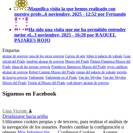
Magnífica visita la que hemos realizado con
nuestro profe...
6 noviembre, 2025 - 12:52 por Fernando
Ha sido una visita que me ha permitido entender
mejor el...
3 noviembre, 2025 - 16:20 por RAQUEL
PAJARES ROJO
Etiquetas
alcázar de segovia
casa de los picos segovia
Cursos de arte
felipe ii palacio de valsaín
Guia
oficial del Prado
mudéjar alcazar de segovia
Museo del Prado
Pintura Flamenca Museo del
Prado
plaza de las sirenas segovía
Primitivos flamencos Museo del Prado
reyes católicos
alcázar de segovia
Robert Campin Museo del Prado
ruinas del palacio de valsaín
torreón
de lozoya segovía
Vademente
Vademente en el Prado
Van der Weyden
Van der Weyden
Museo del Prado
Visitas al Museo del Prado
walt disney alcázar de segovia
Síguenos en Facebook
Gina Vicente ♟
Desplazarse hacia arriba
Utilizamos cookies propias y de terceros, para realizar el análisis de
la navegación de los usuarios. Puedes cambiar la configuración u
obtener
Mas Información
.
Configurar Cookies
Aceptar