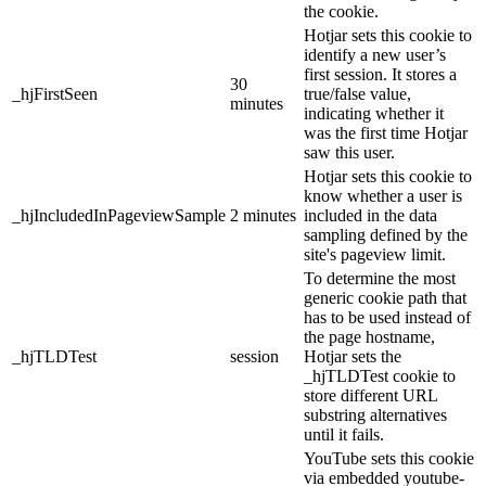
the cookie.
Hotjar sets this cookie to
identify a new user’s
first session. It stores a
30
_hjFirstSeen
true/false value,
minutes
indicating whether it
was the first time Hotjar
saw this user.
Hotjar sets this cookie to
know whether a user is
_hjIncludedInPageviewSample
2 minutes
included in the data
sampling defined by the
site's pageview limit.
To determine the most
generic cookie path that
has to be used instead of
the page hostname,
_hjTLDTest
session
Hotjar sets the
_hjTLDTest cookie to
store different URL
substring alternatives
until it fails.
YouTube sets this cookie
via embedded youtube-