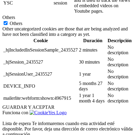
and is used to track the views
YSC
session
of embedded videos on
Youtube pages.
Others
Others
Other uncategorized cookies are those that are being analyzed and
have not been classified into a category as yet.
Cookie
Duración
Descripción
No
_hjIncludedInSessionSample_2435527
2 minutes
description
No
_hjSession_2435527
30 minutes
description
No
_hjSessionUser_2435527
1 year
description
5 months 27
No
DEVICE_INFO
days
description
1 year 1
No
mailerlite:webform:shown:4967915
month 4 days
description
GUARDAR Y ACEPTAR
Funciona con
Lista de espera
Te informaremos cuando esta actividad esté
disponible. Por favor, deja una dirección de correo electrónico válida
a continuación.