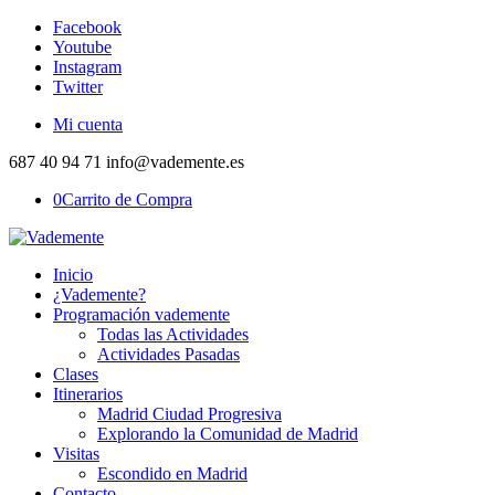
Facebook
Youtube
Instagram
Twitter
Mi cuenta
687 40 94 71 info@vademente.es
0
Carrito de Compra
Inicio
¿Vademente?
Programación vademente
Todas las Actividades
Actividades Pasadas
Clases
Itinerarios
Madrid Ciudad Progresiva
Explorando la Comunidad de Madrid
Visitas
Escondido en Madrid
Contacto