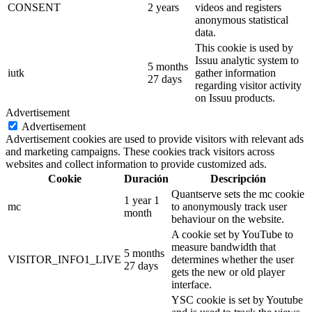
CONSENT
2 years
videos and registers
anonymous statistical
data.
This cookie is used by
Issuu analytic system to
5 months
iutk
gather information
27 days
regarding visitor activity
on Issuu products.
Advertisement
Advertisement
Advertisement cookies are used to provide visitors with relevant ads
and marketing campaigns. These cookies track visitors across
websites and collect information to provide customized ads.
Cookie
Duración
Descripción
Quantserve sets the mc cookie
1 year 1
mc
to anonymously track user
month
behaviour on the website.
A cookie set by YouTube to
measure bandwidth that
5 months
VISITOR_INFO1_LIVE
determines whether the user
27 days
gets the new or old player
interface.
YSC cookie is set by Youtube