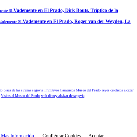
Vademente en El Prado, Dirk Bouts. Tríptico de la
ente SL
Vademente en El Prado, Roger van der Weyden, La
Vademente SL
do
plaza de las sirenas segovía
Primitivos flamencos Museo del Prado
reyes católicos alcázar
Visitas al Museo del Prado
walt disney alcázar de segovia
r
Mas Información
.
Configurar Cookies
Aceptar