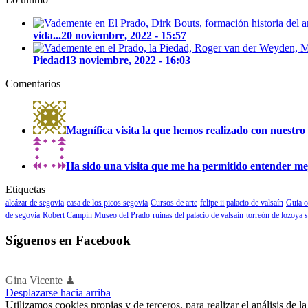
vida...
20 noviembre, 2022 - 15:57
Piedad
13 noviembre, 2022 - 16:03
Comentarios
Magnífica visita la que hemos realizado con nuestro 
Ha sido una visita que me ha permitido entender mejo
Etiquetas
alcázar de segovia
casa de los picos segovia
Cursos de arte
felipe ii palacio de valsaín
Guia o
de segovia
Robert Campin Museo del Prado
ruinas del palacio de valsaín
torreón de lozoya 
Síguenos en Facebook
Gina Vicente ♟
Desplazarse hacia arriba
Utilizamos cookies propias y de terceros, para realizar el análisis de