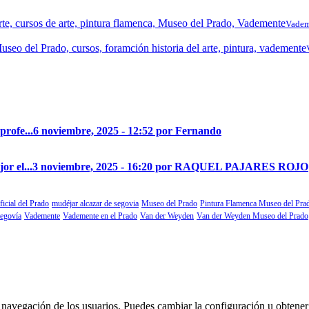
Vadem
profe...
6 noviembre, 2025 - 12:52 por Fernando
r el...
3 noviembre, 2025 - 16:20 por RAQUEL PAJARES ROJO
ficial del Prado
mudéjar alcazar de segovia
Museo del Prado
Pintura Flamenca Museo del Pra
segovía
Vademente
Vademente en el Prado
Van der Weyden
Van der Weyden Museo del Prado
 la navegación de los usuarios. Puedes cambiar la configuración u obtene