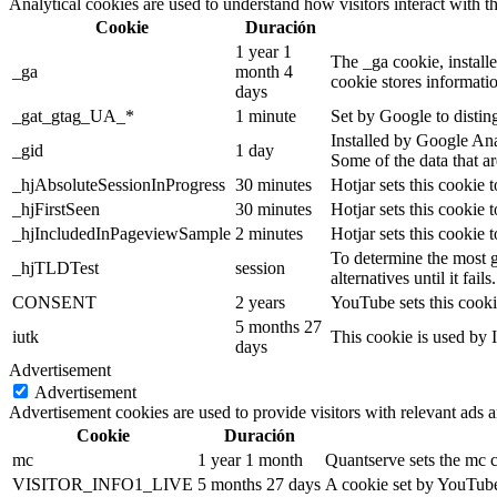
Analytical cookies are used to understand how visitors interact with th
Cookie
Duración
1 year 1
The _ga cookie, installe
_ga
month 4
cookie stores informati
days
_gat_gtag_UA_*
1 minute
Set by Google to distin
Installed by Google Anal
_gid
1 day
Some of the data that ar
_hjAbsoluteSessionInProgress
30 minutes
Hotjar sets this cookie t
_hjFirstSeen
30 minutes
Hotjar sets this cookie t
_hjIncludedInPageviewSample
2 minutes
Hotjar sets this cookie 
To determine the most g
_hjTLDTest
session
alternatives until it fails.
CONSENT
2 years
YouTube sets this cooki
5 months 27
iutk
This cookie is used by I
days
Advertisement
Advertisement
Advertisement cookies are used to provide visitors with relevant ads 
Cookie
Duración
mc
1 year 1 month
Quantserve sets the mc 
VISITOR_INFO1_LIVE
5 months 27 days
A cookie set by YouTube 