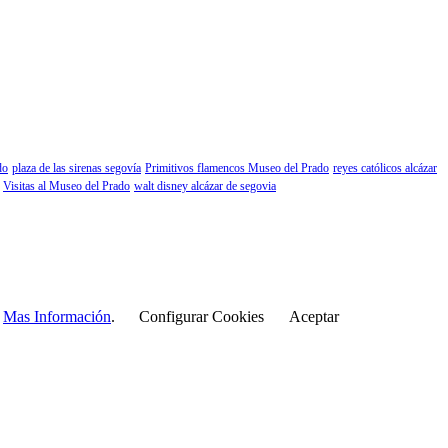
do
plaza de las sirenas segovía
Primitivos flamencos Museo del Prado
reyes católicos alcázar
Visitas al Museo del Prado
walt disney alcázar de segovia
r
Mas Información
.
Configurar Cookies
Aceptar