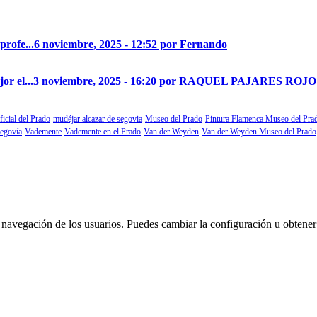
profe...
6 noviembre, 2025 - 12:52 por Fernando
r el...
3 noviembre, 2025 - 16:20 por RAQUEL PAJARES ROJO
ficial del Prado
mudéjar alcazar de segovia
Museo del Prado
Pintura Flamenca Museo del Pra
segovía
Vademente
Vademente en el Prado
Van der Weyden
Van der Weyden Museo del Prado
 la navegación de los usuarios. Puedes cambiar la configuración u obtene