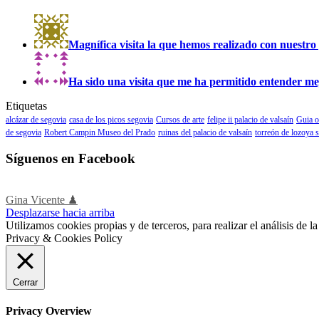
Magnífica visita la que hemos realizado con nuestro 
Ha sido una visita que me ha permitido entender mejo
Etiquetas
alcázar de segovia
casa de los picos segovia
Cursos de arte
felipe ii palacio de valsaín
Guia o
de segovia
Robert Campin Museo del Prado
ruinas del palacio de valsaín
torreón de lozoya 
Síguenos en Facebook
Gina Vicente ♟
Desplazarse hacia arriba
Utilizamos cookies propias y de terceros, para realizar el análisis de
Privacy & Cookies Policy
Cerrar
Privacy Overview