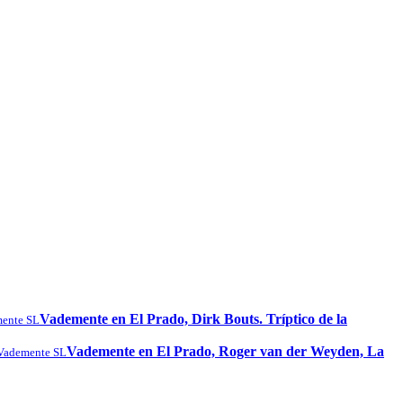
Vademente en El Prado, Dirk Bouts. Tríptico de la
ente SL
Vademente en El Prado, Roger van der Weyden, La
Vademente SL