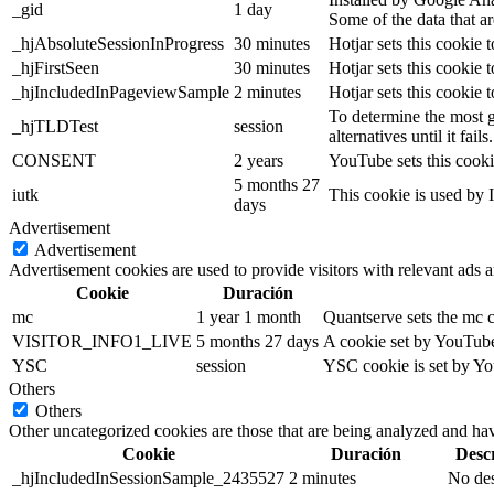
_gid
1 day
Some of the data that ar
_hjAbsoluteSessionInProgress
30 minutes
Hotjar sets this cookie t
_hjFirstSeen
30 minutes
Hotjar sets this cookie t
_hjIncludedInPageviewSample
2 minutes
Hotjar sets this cookie 
To determine the most g
_hjTLDTest
session
alternatives until it fails.
CONSENT
2 years
YouTube sets this cooki
5 months 27
iutk
This cookie is used by I
days
Advertisement
Advertisement
Advertisement cookies are used to provide visitors with relevant ads 
Cookie
Duración
mc
1 year 1 month
Quantserve sets the mc 
VISITOR_INFO1_LIVE
5 months 27 days
A cookie set by YouTube 
YSC
session
YSC cookie is set by Yo
Others
Others
Other uncategorized cookies are those that are being analyzed and have
Cookie
Duración
Desc
_hjIncludedInSessionSample_2435527
2 minutes
No des