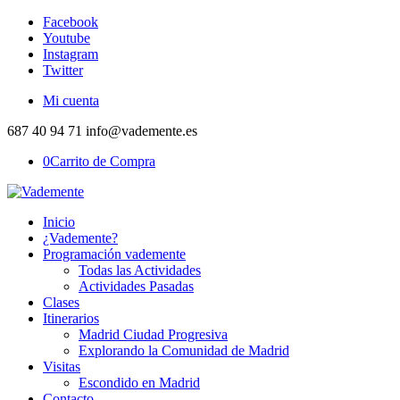
Facebook
Youtube
Instagram
Twitter
Mi cuenta
687 40 94 71 info@vademente.es
0
Carrito de Compra
Inicio
¿Vademente?
Programación vademente
Todas las Actividades
Actividades Pasadas
Clases
Itinerarios
Madrid Ciudad Progresiva
Explorando la Comunidad de Madrid
Visitas
Escondido en Madrid
Contacto