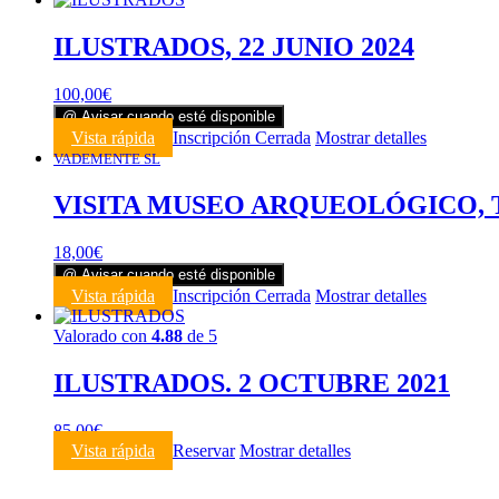
ILUSTRADOS, 22 JUNIO 2024
100,00
€
@ Avisar cuando esté disponible
Vista rápida
Inscripción Cerrada
Mostrar detalles
VADEMENTE SL
VISITA MUSEO ARQUEOLÓGICO, 
18,00
€
@ Avisar cuando esté disponible
Vista rápida
Inscripción Cerrada
Mostrar detalles
Valorado con
4.88
de 5
ILUSTRADOS. 2 OCTUBRE 2021
85,00
€
Vista rápida
Reservar
Mostrar detalles