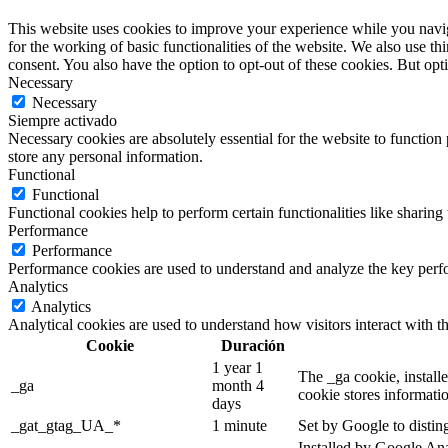
This website uses cookies to improve your experience while you naviga
for the working of basic functionalities of the website. We also use t
consent. You also have the option to opt-out of these cookies. But op
Necessary
Necessary
Siempre activado
Necessary cookies are absolutely essential for the website to function 
store any personal information.
Functional
Functional
Functional cookies help to perform certain functionalities like sharing 
Performance
Performance
Performance cookies are used to understand and analyze the key perfor
Analytics
Analytics
Analytical cookies are used to understand how visitors interact with th
Cookie
Duración
1 year 1
The _ga cookie, installe
_ga
month 4
cookie stores informati
days
_gat_gtag_UA_*
1 minute
Set by Google to distin
Installed by Google Anal