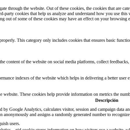
te through the website. Out of these cookies, the cookies that are cate
hird-party cookies that help us analyze and understand how you use this
ting out of some of these cookies may have an effect on your browsing 
properly. This category only includes cookies that ensures basic functio
the content of the website on social media platforms, collect feedbacks, 
mance indexes of the website which helps in delivering a better user ex
e website. These cookies help provide information on metrics the number 
Descripción
d by Google Analytics, calculates visitor, session and campaign data and 
on anonymously and assigns a randomly generated number to recognize 
guish users.
ytics, _gid cookie stores information on how visitors use a website, whi