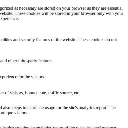
gorized as necessary are stored on your browser as they are essential
 website. These cookies will be stored in your browser only with your
experience.
nalities and security features of the website. These cookies do not
and other third-party features.
perience for the visitors.
of visitors, bounce rate, traffic source, etc.
also keeps track of site usage for the site's analytics report. The
unique visitors.
le also creating an analytics report of the website's performance.