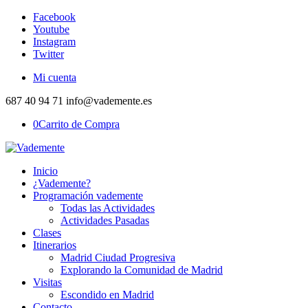
Facebook
Youtube
Instagram
Twitter
Mi cuenta
687 40 94 71 info@vademente.es
0
Carrito de Compra
Inicio
¿Vademente?
Programación vademente
Todas las Actividades
Actividades Pasadas
Clases
Itinerarios
Madrid Ciudad Progresiva
Explorando la Comunidad de Madrid
Visitas
Escondido en Madrid
Contacto