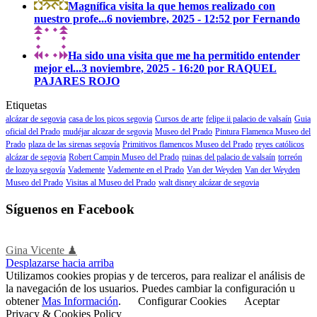
Magnífica visita la que hemos realizado con
nuestro profe...
6 noviembre, 2025 - 12:52 por Fernando
Ha sido una visita que me ha permitido entender
mejor el...
3 noviembre, 2025 - 16:20 por RAQUEL
PAJARES ROJO
Etiquetas
alcázar de segovia
casa de los picos segovia
Cursos de arte
felipe ii palacio de valsaín
Guia
oficial del Prado
mudéjar alcazar de segovia
Museo del Prado
Pintura Flamenca Museo del
Prado
plaza de las sirenas segovía
Primitivos flamencos Museo del Prado
reyes católicos
alcázar de segovia
Robert Campin Museo del Prado
ruinas del palacio de valsaín
torreón
de lozoya segovía
Vademente
Vademente en el Prado
Van der Weyden
Van der Weyden
Museo del Prado
Visitas al Museo del Prado
walt disney alcázar de segovia
Síguenos en Facebook
Gina Vicente ♟
Desplazarse hacia arriba
Utilizamos cookies propias y de terceros, para realizar el análisis de
la navegación de los usuarios. Puedes cambiar la configuración u
obtener
Mas Información
.
Configurar Cookies
Aceptar
Privacy & Cookies Policy