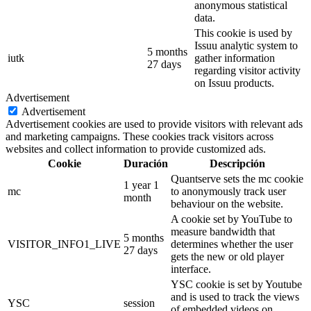
anonymous statistical
data.
This cookie is used by
Issuu analytic system to
5 months
iutk
gather information
27 days
regarding visitor activity
on Issuu products.
Advertisement
Advertisement
Advertisement cookies are used to provide visitors with relevant ads
and marketing campaigns. These cookies track visitors across
websites and collect information to provide customized ads.
Cookie
Duración
Descripción
Quantserve sets the mc cookie
1 year 1
mc
to anonymously track user
month
behaviour on the website.
A cookie set by YouTube to
measure bandwidth that
5 months
VISITOR_INFO1_LIVE
determines whether the user
27 days
gets the new or old player
interface.
YSC cookie is set by Youtube
and is used to track the views
YSC
session
of embedded videos on