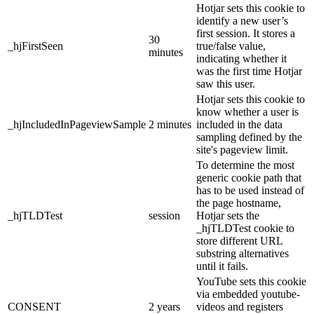
Hotjar sets this cookie to
identify a new user’s
first session. It stores a
30
_hjFirstSeen
true/false value,
minutes
indicating whether it
was the first time Hotjar
saw this user.
Hotjar sets this cookie to
know whether a user is
_hjIncludedInPageviewSample
2 minutes
included in the data
sampling defined by the
site's pageview limit.
To determine the most
generic cookie path that
has to be used instead of
the page hostname,
_hjTLDTest
session
Hotjar sets the
_hjTLDTest cookie to
store different URL
substring alternatives
until it fails.
YouTube sets this cookie
via embedded youtube-
CONSENT
2 years
videos and registers