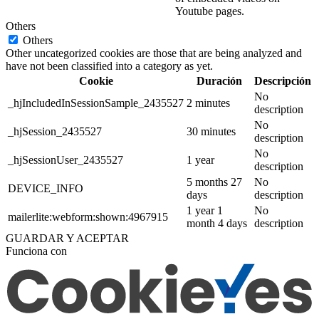
Youtube pages.
Others
Others
Other uncategorized cookies are those that are being analyzed and
have not been classified into a category as yet.
Cookie
Duración
Descripción
No
_hjIncludedInSessionSample_2435527
2 minutes
description
No
_hjSession_2435527
30 minutes
description
No
_hjSessionUser_2435527
1 year
description
5 months 27
No
DEVICE_INFO
days
description
1 year 1
No
mailerlite:webform:shown:4967915
month 4 days
description
GUARDAR Y ACEPTAR
Funciona con