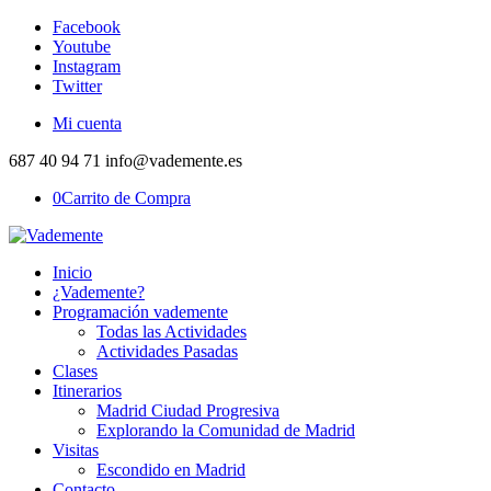
Facebook
Youtube
Instagram
Twitter
Mi cuenta
687 40 94 71 info@vademente.es
0
Carrito de Compra
Inicio
¿Vademente?
Programación vademente
Todas las Actividades
Actividades Pasadas
Clases
Itinerarios
Madrid Ciudad Progresiva
Explorando la Comunidad de Madrid
Visitas
Escondido en Madrid
Contacto