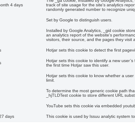
The _ga cookie, installed by Google Analytics,
month 4 days
track of site usage for the site's analytics re
randomly generated number to recognize uniqu
Set by Google to distinguish users.
Installed by Google Analytics, _gid cookie stor
an analytics report of the website's performan
visitors, their source, and the pages they visi
s
Hotjar sets this cookie to detect the first page
Hotjar sets this cookie to identify a new user’s 
s
the first time Hotjar saw this user.
Hotjar sets this cookie to know whether a user 
limit.
To determine the most generic cookie path tha
_hjTLDTest cookie to store different URL substrin
YouTube sets this cookie via embedded youtube
27 days
This cookie is used by Issuu analytic system to