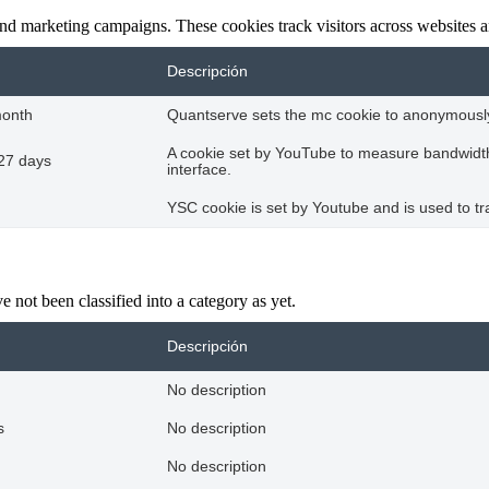
and marketing campaigns. These cookies track visitors across websites a
Descripción
month
Quantserve sets the mc cookie to anonymously
A cookie set by YouTube to measure bandwidth
27 days
interface.
YSC cookie is set by Youtube and is used to 
 not been classified into a category as yet.
Descripción
No description
s
No description
No description