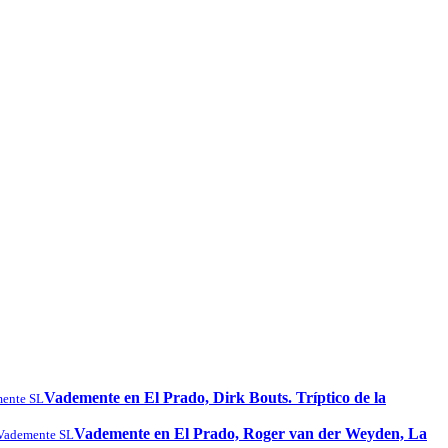
Vademente en El Prado, Dirk Bouts. Tríptico de la
ente SL
Vademente en El Prado, Roger van der Weyden, La
Vademente SL