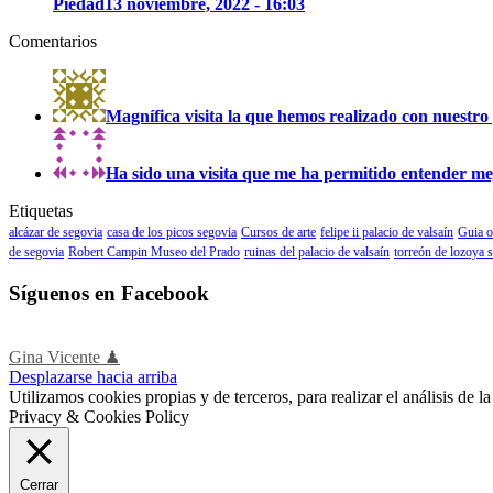
Piedad
13 noviembre, 2022 - 16:03
Comentarios
Magnífica visita la que hemos realizado con nuestro 
Ha sido una visita que me ha permitido entender mejo
Etiquetas
alcázar de segovia
casa de los picos segovia
Cursos de arte
felipe ii palacio de valsaín
Guia o
de segovia
Robert Campin Museo del Prado
ruinas del palacio de valsaín
torreón de lozoya 
Síguenos en Facebook
Gina Vicente ♟
Desplazarse hacia arriba
Utilizamos cookies propias y de terceros, para realizar el análisis de
Privacy & Cookies Policy
Cerrar