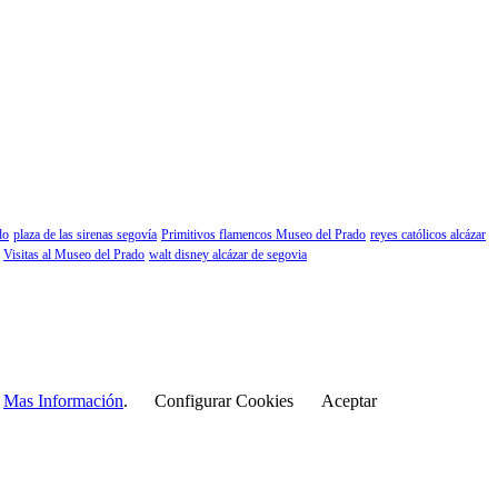
do
plaza de las sirenas segovía
Primitivos flamencos Museo del Prado
reyes católicos alcázar
Visitas al Museo del Prado
walt disney alcázar de segovia
r
Mas Información
.
Configurar Cookies
Aceptar