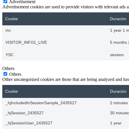
Advertisement
Advertisement cookies are used to provide visitors with relevant ads 
Cookie
Duración
mc
1 year 1 
VISITOR_INFO1_LIVE
5 months 
YSC
session
Others
Others
Other uncategorized cookies are those that are being analyzed and have
Cookie
Duración
_hjIncludedInSessionSample_2435527
2 minutes
_hjSession_2435527
30 minute
_hjSessionUser_2435527
1 year