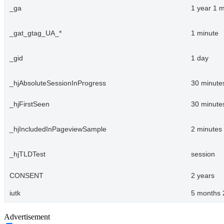
_ga
1 year 1 
_gat_gtag_UA_*
1 minute
_gid
1 day
_hjAbsoluteSessionInProgress
30 minute
_hjFirstSeen
30 minute
_hjIncludedInPageviewSample
2 minutes
_hjTLDTest
session
CONSENT
2 years
iutk
5 months 
Advertisement