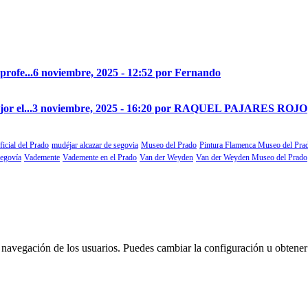
profe...
6 noviembre, 2025 - 12:52 por Fernando
r el...
3 noviembre, 2025 - 16:20 por RAQUEL PAJARES ROJO
ficial del Prado
mudéjar alcazar de segovia
Museo del Prado
Pintura Flamenca Museo del Pra
segovía
Vademente
Vademente en el Prado
Van der Weyden
Van der Weyden Museo del Prado
 la navegación de los usuarios. Puedes cambiar la configuración u obtene