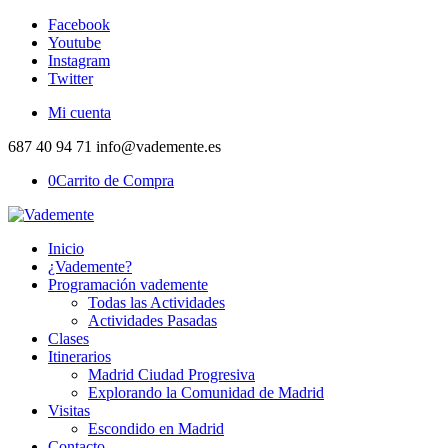
Facebook
Youtube
Instagram
Twitter
Mi cuenta
687 40 94 71 info@vademente.es
0
Carrito de Compra
Inicio
¿Vademente?
Programación vademente
Todas las Actividades
Actividades Pasadas
Clases
Itinerarios
Madrid Ciudad Progresiva
Explorando la Comunidad de Madrid
Visitas
Escondido en Madrid
Contacto