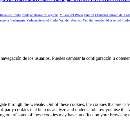
ficial del Prado
mudéjar alcazar de segovia
Museo del Prado
Pintura Flamenca Museo del Pra
segovía
Vademente
Vademente en el Prado
Van der Weyden
Van der Weyden Museo del Prado
 la navegación de los usuarios. Puedes cambiar la configuración u obtene
te through the website. Out of these cookies, the cookies that are cate
hird-party cookies that help us analyze and understand how you use this
ting out of some of these cookies may have an effect on your browsing 