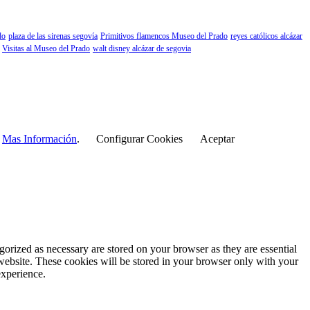
do
plaza de las sirenas segovía
Primitivos flamencos Museo del Prado
reyes católicos alcázar
Visitas al Museo del Prado
walt disney alcázar de segovia
r
Mas Información
.
Configurar Cookies
Aceptar
gorized as necessary are stored on your browser as they are essential
 website. These cookies will be stored in your browser only with your
experience.