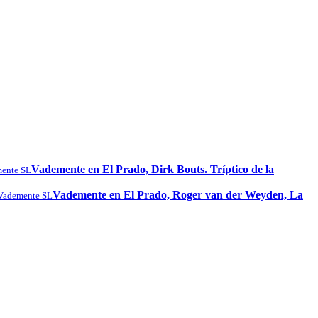
Vademente en El Prado, Dirk Bouts. Tríptico de la
ente SL
Vademente en El Prado, Roger van der Weyden, La
Vademente SL