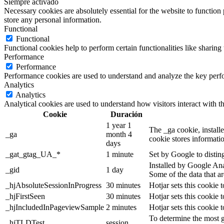
Siempre activado
Necessary cookies are absolutely essential for the website to function 
store any personal information.
Functional
Functional
Functional cookies help to perform certain functionalities like sharing 
Performance
Performance
Performance cookies are used to understand and analyze the key perfor
Analytics
Analytics
Analytical cookies are used to understand how visitors interact with th
Cookie
Duración
1 year 1
The _ga cookie, installe
_ga
month 4
cookie stores informati
days
_gat_gtag_UA_*
1 minute
Set by Google to distin
Installed by Google Anal
_gid
1 day
Some of the data that ar
_hjAbsoluteSessionInProgress
30 minutes
Hotjar sets this cookie t
_hjFirstSeen
30 minutes
Hotjar sets this cookie t
_hjIncludedInPageviewSample
2 minutes
Hotjar sets this cookie 
To determine the most g
_hjTLDTest
session