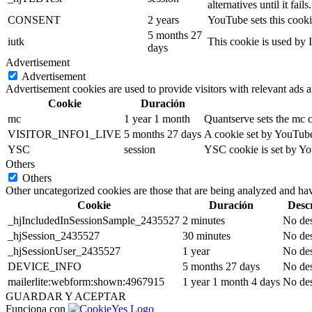
alternatives until it fails.
CONSENT
2 years
YouTube sets this cooki
5 months 27
iutk
This cookie is used by I
days
Advertisement
Advertisement
Advertisement cookies are used to provide visitors with relevant ads 
Cookie
Duración
mc
1 year 1 month
Quantserve sets the mc 
VISITOR_INFO1_LIVE
5 months 27 days
A cookie set by YouTube 
YSC
session
YSC cookie is set by Yo
Others
Others
Other uncategorized cookies are those that are being analyzed and have
Cookie
Duración
Desc
_hjIncludedInSessionSample_2435527
2 minutes
No des
_hjSession_2435527
30 minutes
No des
_hjSessionUser_2435527
1 year
No des
DEVICE_INFO
5 months 27 days
No des
mailerlite:webform:shown:4967915
1 year 1 month 4 days
No des
GUARDAR Y ACEPTAR
Funciona con