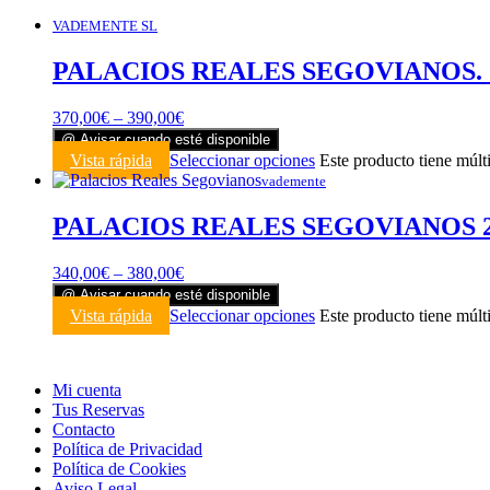
VADEMENTE SL
PALACIOS REALES SEGOVIANOS. 2
370,00
€
–
390,00
€
@ Avisar cuando esté disponible
Vista rápida
Seleccionar opciones
Este producto tiene múlt
vademente
PALACIOS REALES SEGOVIANOS 2
340,00
€
–
380,00
€
@ Avisar cuando esté disponible
Vista rápida
Seleccionar opciones
Este producto tiene múlt
Mi cuenta
Tus Reservas
Contacto
Política de Privacidad
Política de Cookies
Aviso Legal