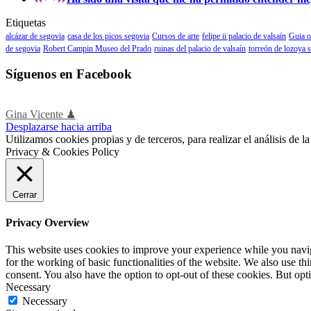
Etiquetas
alcázar de segovia
casa de los picos segovia
Cursos de arte
felipe ii palacio de valsaín
Guia o
de segovia
Robert Campin Museo del Prado
ruinas del palacio de valsaín
torreón de lozoya 
Síguenos en Facebook
Gina Vicente ♟
Desplazarse hacia arriba
Utilizamos cookies propias y de terceros, para realizar el análisis de
Privacy & Cookies Policy
Cerrar
Privacy Overview
This website uses cookies to improve your experience while you naviga
for the working of basic functionalities of the website. We also use t
consent. You also have the option to opt-out of these cookies. But op
Necessary
Necessary