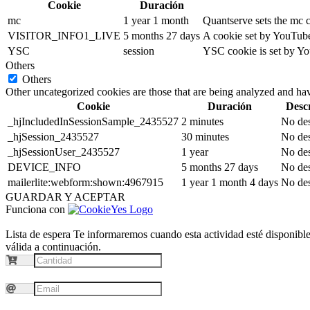
Cookie
Duración
mc
1 year 1 month
Quantserve sets the mc 
VISITOR_INFO1_LIVE
5 months 27 days
A cookie set by YouTube 
YSC
session
YSC cookie is set by Yo
Others
Others
Other uncategorized cookies are those that are being analyzed and have
Cookie
Duración
Desc
_hjIncludedInSessionSample_2435527
2 minutes
No des
_hjSession_2435527
30 minutes
No des
_hjSessionUser_2435527
1 year
No des
DEVICE_INFO
5 months 27 days
No des
mailerlite:webform:shown:4967915
1 year 1 month 4 days
No des
GUARDAR Y ACEPTAR
Funciona con
Lista de espera
Te informaremos cuando esta actividad esté disponible.
válida a continuación.