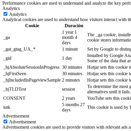
Performance cookies are used to understand and analyze the key perfor
Analytics
Analytics
Analytical cookies are used to understand how visitors interact with th
Cookie
Duración
1 year 1
The _ga cookie, installe
_ga
month 4
cookie stores informati
days
_gat_gtag_UA_*
1 minute
Set by Google to distin
Installed by Google Anal
_gid
1 day
Some of the data that ar
_hjAbsoluteSessionInProgress
30 minutes
Hotjar sets this cookie t
_hjFirstSeen
30 minutes
Hotjar sets this cookie t
_hjIncludedInPageviewSample
2 minutes
Hotjar sets this cookie 
To determine the most g
_hjTLDTest
session
alternatives until it fails.
CONSENT
2 years
YouTube sets this cooki
5 months 27
iutk
This cookie is used by I
days
Advertisement
Advertisement
Advertisement cookies are used to provide visitors with relevant ads 