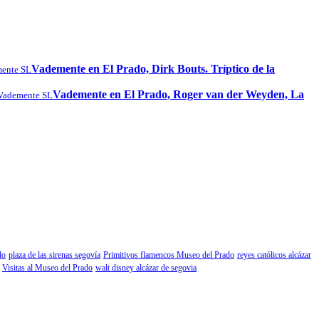
Vademente en El Prado, Dirk Bouts. Tríptico de la
ente SL
Vademente en El Prado, Roger van der Weyden, La
Vademente SL
do
plaza de las sirenas segovía
Primitivos flamencos Museo del Prado
reyes católicos alcázar
Visitas al Museo del Prado
walt disney alcázar de segovia