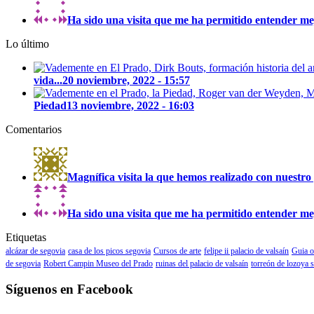
Ha sido una visita que me ha permitido entender mejo
Lo último
vida...
20 noviembre, 2022 - 15:57
Piedad
13 noviembre, 2022 - 16:03
Comentarios
Magnífica visita la que hemos realizado con nuestro 
Ha sido una visita que me ha permitido entender mejo
Etiquetas
alcázar de segovia
casa de los picos segovia
Cursos de arte
felipe ii palacio de valsaín
Guia o
de segovia
Robert Campin Museo del Prado
ruinas del palacio de valsaín
torreón de lozoya 
Síguenos en Facebook