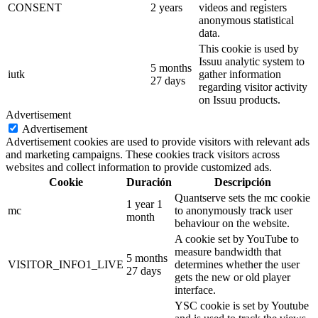
CONSENT
2 years
videos and registers
anonymous statistical
data.
This cookie is used by
Issuu analytic system to
5 months
iutk
gather information
27 days
regarding visitor activity
on Issuu products.
Advertisement
Advertisement
Advertisement cookies are used to provide visitors with relevant ads
and marketing campaigns. These cookies track visitors across
websites and collect information to provide customized ads.
Cookie
Duración
Descripción
Quantserve sets the mc cookie
1 year 1
mc
to anonymously track user
month
behaviour on the website.
A cookie set by YouTube to
measure bandwidth that
5 months
VISITOR_INFO1_LIVE
determines whether the user
27 days
gets the new or old player
interface.
YSC cookie is set by Youtube