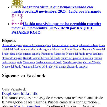
Magnífica visita la que hemos realizado con
nuestro profe...
6 noviembre, 2025 - 12:52 por Fernando
Ha sido una visita que me ha permitido entender
mejor el...
3 noviembre, 2025 - 16:20 por RAQUEL
PAJARES ROJO
Etiquetas
alcázar de segovia
casa de los picos segovia
Cursos de arte
felipe ii palacio de valsaín
Guia
oficial del Prado
mudéjar alcazar de segovia
Museo del Prado
Pintura Flamenca Museo del
Prado
plaza de las sirenas segovía
Primitivos flamencos Museo del Prado
reyes católicos
alcázar de segovia
Robert Campin Museo del Prado
ruinas del palacio de valsaín
torreón
de lozoya segovía
Vademente
Vademente en el Prado
Van der Weyden
Van der Weyden
Museo del Prado
Visitas al Museo del Prado
walt disney alcázar de segovia
Síguenos en Facebook
Gina Vicente ♟
Desplazarse hacia arriba
Utilizamos cookies propias y de terceros, para realizar el análisis de
la navegación de los usuarios. Puedes cambiar la configuración u
obtener
Mas Información
.
Configurar Cookies
Aceptar