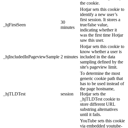
the cookie.
Hotjar sets this cookie to
identify a new user’s
first session. It stores a
30
_hjFirstSeen
true/false value,
minutes
indicating whether it
was the first time Hotjar
saw this user.
Hotjar sets this cookie to
know whether a user is
_hjIncludedInPageviewSample
2 minutes
included in the data
sampling defined by the
site's pageview limit.
To determine the most
generic cookie path that
has to be used instead of
the page hostname,
_hjTLDTest
session
Hotjar sets the
_hjTLDTest cookie to
store different URL
substring alternatives
until it fails.
YouTube sets this cookie
via embedded youtube-