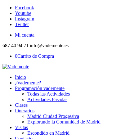
Facebook
Youtube
Instagram
Twitter
Mi cuenta
687 40 94 71 info@vademente.es
0
Carrito de Compra
Inicio
¿Vademente?
Programación vademente
Todas las Actividades
Actividades Pasadas
Clases
Itinerarios
Madrid Ciudad Progresiva
Explorando la Comunidad de Madrid
Visitas
Escondido en Madrid
Contacto