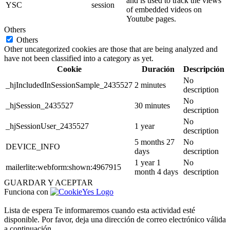
and is used to track the views
YSC
session
of embedded videos on
Youtube pages.
Others
Others
Other uncategorized cookies are those that are being analyzed and
have not been classified into a category as yet.
Cookie
Duración
Descripción
No
_hjIncludedInSessionSample_2435527
2 minutes
description
No
_hjSession_2435527
30 minutes
description
No
_hjSessionUser_2435527
1 year
description
5 months 27
No
DEVICE_INFO
days
description
1 year 1
No
mailerlite:webform:shown:4967915
month 4 days
description
GUARDAR Y ACEPTAR
Funciona con
Lista de espera
Te informaremos cuando esta actividad esté
disponible. Por favor, deja una dirección de correo electrónico válida
a continuación.